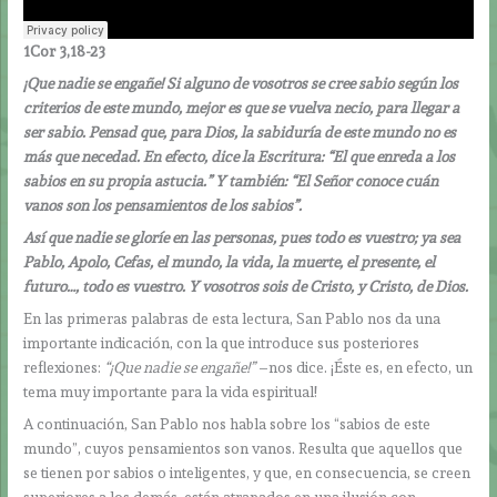
1Cor 3,18-23
¡Que nadie se engañe! Si alguno de vosotros se cree sabio según los
criterios de este mundo, mejor es que se vuelva necio, para llegar a
ser sabio. Pensad que, para Dios, la sabiduría de este mundo no es
más que necedad. En efecto, dice la Escritura: “El que enreda a los
sabios en su propia astucia.” Y también: “El Señor conoce cuán
vanos son los pensamientos de los sabios”.
Así que nadie se gloríe en las personas, pues todo es vuestro; ya sea
Pablo, Apolo, Cefas, el mundo, la vida, la muerte, el presente, el
futuro…, todo es vuestro. Y vosotros sois de Cristo, y Cristo, de Dios.
En las primeras palabras de esta lectura, San Pablo nos da una
importante indicación, con la que introduce sus posteriores
reflexiones:
“¡Que nadie se engañe!”
–nos dice. ¡Éste es, en efecto, un
tema muy importante para la vida espiritual!
A continuación, San Pablo nos habla sobre los “sabios de este
mundo”, cuyos pensamientos son vanos. Resulta que aquellos que
se tienen por sabios o inteligentes, y que, en consecuencia, se creen
superiores a los demás, están atrapados en una ilusión con