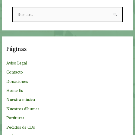
B
u
s
c
a
Páginas
r
p
Aviso Legal
o
Contacto
r
Donaciones
:
Home Es
Nuestra música
Nuestros álbumes
Partituras
Pedidos de CDs