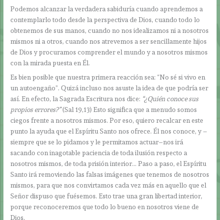
Podemos alcanzar la verdadera sabiduría cuando aprendemos a
contemplarlo todo desde la perspectiva de Dios, cuando todo lo
obtenemos de sus manos, cuando no nos idealizamos ni a nosotros
mismos ni a otros, cuando nos atrevemos a ser sencillamente hijos
de Dios y procuramos comprender el mundo y a nosotros mismos
con la mirada puesta en Él.
Es bien posible que nuestra primera reacción sea: “No sé si vivo en
un autoengaño”. Quizá incluso nos asuste la idea de que podría ser
así. En efecto, la Sagrada Escritura nos dice:
“¿Quién conoce sus
propios errores?”
(Sal 19,13) Esto significa que a menudo somos
ciegos frente a nosotros mismos. Por eso, quiero recalcar en este
punto la ayuda que el Espíritu Santo nos ofrece. Él nos conoce, y –
siempre que se lo pidamos y le permitamos actuar–nos irá
sacando con inagotable paciencia de toda ilusión respecto a
nosotros mismos, de toda prisión interior… Paso a paso, el Espíritu
Santo irá removiendo las falsas imágenes que tenemos de nosotros
mismos, para que nos convirtamos cada vez más en aquello que el
Señor dispuso que fuésemos. Esto trae una gran libertad interior,
porque reconoceremos que todo lo bueno en nosotros viene de
Dios.