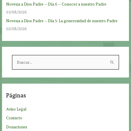
Novena a Dios Padre – Día 6 – Conocer a nuestro Padre
03/08/2026
Novena a Dios Padre – Día 5: La generosidad de nuestro Padre
02/08/2026
B
u
s
c
a
Páginas
r
p
Aviso Legal
o
Contacto
r
Donaciones
: