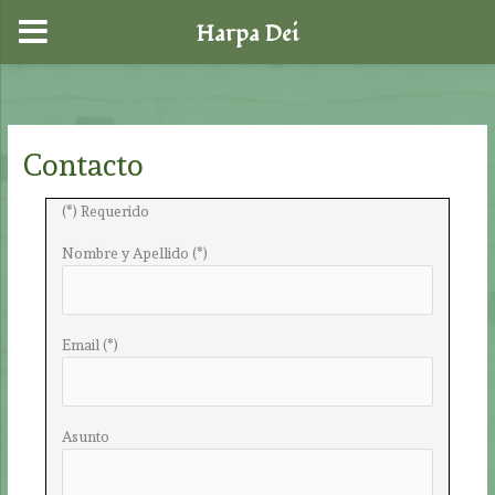
Harpa Dei
Ir
al
contenido
Contacto
(*) Requerido
Nombre y Apellido (*)
Email (*)
Asunto