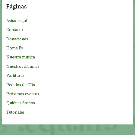
a
Páginas
r
p
Aviso Legal
o
Contacto
r
Donaciones
:
Home Es
Nuestra música
Nuestros álbumes
Partituras
Pedidos de CDs
Próximos eventos
Quiénes Somos
Tutoriales