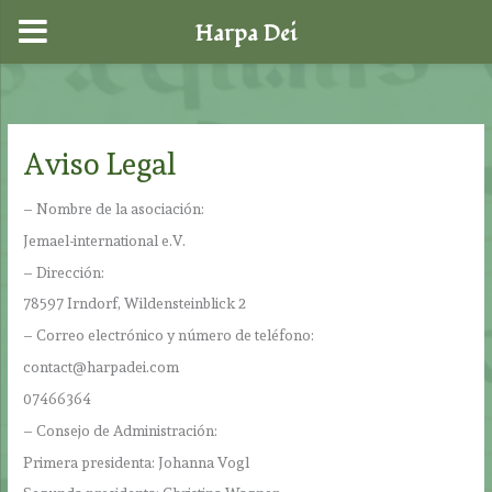
Harpa Dei
Ir
al
contenido
Aviso Legal
– Nombre de la asociación:
Jemael-international e.V.
– Dirección:
78597 Irndorf, Wildensteinblick 2
– Correo electrónico y número de teléfono:
contact@harpadei.com
07466364
– Consejo de Administración:
Primera presidenta: Johanna Vogl