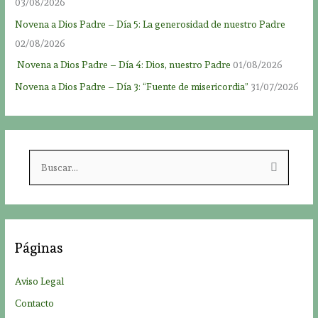
03/08/2026
Novena a Dios Padre – Día 5: La generosidad de nuestro Padre
02/08/2026
Novena a Dios Padre – Día 4: Dios, nuestro Padre
01/08/2026
Novena a Dios Padre – Día 3: “Fuente de misericordia”
31/07/2026
B
u
s
c
a
Páginas
r
p
Aviso Legal
o
Contacto
r