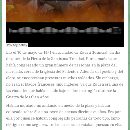
Era el 30 de mayo de 1431 en la ciudad de Rouen (Francia), un día
después de la Fiesta de la Santísima Trinidad. Por la mañana, se
había congregado un gran número de personas en la plaza del
mercado, cerca de la iglesia del Redentor. Además del pueblo y del
clero, se encontraban presentes muchos soldados. Sin embargo,
no eran soldados franceses, sino ingleses, ya que Rouen era una de
las ciudades que habían caído bajo el dominio inglés durante la
Guerra de los Cien Años.
Habían montado un andamio en medio de la plaza y habían
colocado sobre él a una joven de apenas diecinueve años. Era por
ella por quien se habían congregado personas de todo tipo, tanto
clérigos como seglares. Todas las miradas estaban puestas en ella.