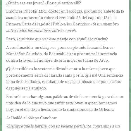
¿Quién era esa joven? ¿Por qué estaba allí?
Entonces, Nicolás Midi, doctor en Teología, pronunció ante toda la
asamblea un sermón sobre el versículo 26 del capítulo 12 de la
Primera Carta del apóstol Pablo a los Corintios:
«Si un miembro
sufre, todos los miembros sufren con él».
Pero, ¿qué tiene que ver este pasaje con aquella jovencita?
A continuación, un obispo se pone en pie ante la asamblea: es
Monseñor Cauchon, de Beauvais, quien pronuncia la sentencia
contra la joven. El nombre de esta mujer es Juana de Arco.
¡Qué terrible es la sentencia dictada contra la misma joven que
posteriormente sería declarada santa por la Iglesia! Una sentencia
llena de falsedades, resultado de un juicio injusto que pocos años
después sería anulado.
Bastará escuchar algunas palabras de dicha sentencia para darnos
una idea de lo que tuvo que sufrir esta joven, a quien honramos
hoy, en el día de su fiesta, como la santa doncella de Orléans.
Así habló el obispo Cauchon:
«Siempre que la herejía, con su veneno pestilente, contamine a un