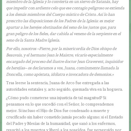
miembro de la Iglesia y lo convierta en un siervo de Satanás, hay
que impedir con ardiente celo que ese contagio peligroso se extienda
a los demás miembros del Cuerpo místico de Cristo. Así lo han
prescrito las disposiciones de los Padres de la Iglesia: es mejor
apartar a los herejes obstinados del seno de los justos que, para
gran peligro de los fieles, dar cabida al veneno de la serpiente en el
seno de la Santa Madre Iglesia.
Por ello, nosotros –Pierre, por la misericordia de Dios obispo de
Beauvais, y el hermano Jean le Maistre, vicario especialmente
encargado del proceso del ilustre doctor Jean Graverent, inquisidor
de herejías– os declaramos a vos, Juana, comúnmente llamada la
Doncella, como apóstata, idólatra e invocadora de demonios.»
Tras leerse la sentencia, Juana de Arco fue entregada a las
autoridades estatales y, acto seguido, quemada viva en la hoguera.
¿Cómo pudo cometerse una injusticia de tal magnitud? Si
pensamos en lo que sucedió con el Señor, lo comprendemos
mejor. Si incluso el Hijo de Dios fue condenado a muerte y
crucificado sin haber cometido jamás pecado alguno; si el Enviado
del Padre y Mesías de la humanidad, que sanó a los enfermos,
resucitó a los muertos y liberó a los poseídos, fue perseguido por