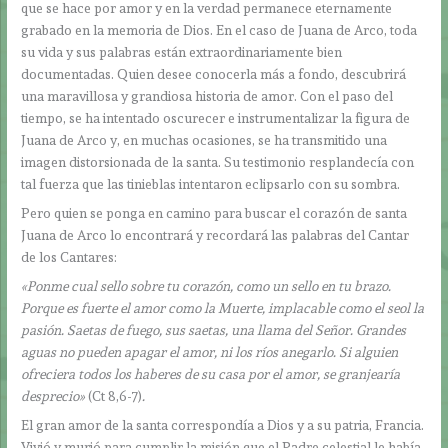
que se hace por amor y en la verdad permanece eternamente
grabado en la memoria de Dios. En el caso de Juana de Arco, toda
su vida y sus palabras están extraordinariamente bien
documentadas. Quien desee conocerla más a fondo, descubrirá
una maravillosa y grandiosa historia de amor. Con el paso del
tiempo, se ha intentado oscurecer e instrumentalizar la figura de
Juana de Arco y, en muchas ocasiones, se ha transmitido una
imagen distorsionada de la santa. Su testimonio resplandecía con
tal fuerza que las tinieblas intentaron eclipsarlo con su sombra.
Pero quien se ponga en camino para buscar el corazón de santa
Juana de Arco lo encontrará y recordará las palabras del Cantar
de los Cantares:
«Ponme cual sello sobre tu corazón, como un sello en tu brazo.
Porque es fuerte el amor como la Muerte, implacable como el seol la
pasión. Saetas de fuego, sus saetas, una llama del Señor. Grandes
aguas no pueden apagar el amor, ni los ríos anegarlo. Si alguien
ofreciera todos los haberes de su casa por el amor, se granjearía
desprecio»
(Ct 8,6-7)
.
El gran amor de la santa correspondía a Dios y a su patria, Francia.
Vivió y murió para cumplir la misión que el Padre celestial le había