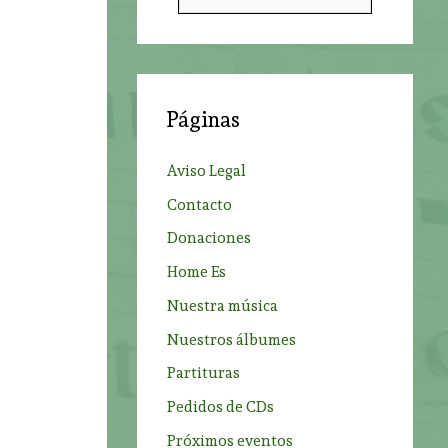
u
s
c
a
Páginas
r
p
Aviso Legal
o
Contacto
r
Donaciones
:
Home Es
Nuestra música
Nuestros álbumes
Partituras
Pedidos de CDs
Próximos eventos