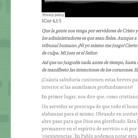
1Cor 4,1-5
Que la gente nos tenga por servidores de Cristo y
los administradores es que sean fieles. Aunque a
tribunal humano. ¡Ni yo mismo me juzgo! Cierto 
de culpa. Mi juez es el Señor.
Así que no juzguéis nada antes de tiempo, hasta q
de manifiesto las intenciones de los corazones. E
¡Cuánta sabiduría contienen estas breves pa
interior si las asimilamos profundamente!
En primer lugar, nos dice que, como cristian
Un servidor se preocupa de que todo el hono
alabanzas para sí mismo. Obrando en auténti
abre paso para que Dios sea glorificado. Est
permanece en el espíritu de servicio o si po
‘coexistencias’. En Pablo podemos notar esta