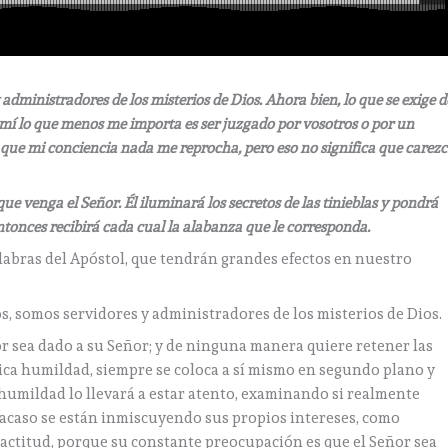
 administradores de los misterios de Dios. Ahora bien, lo que se exige d
 mí lo que menos me importa es ser juzgado por vosotros o por un
que mi conciencia nada me reprocha, pero eso no significa que carez
ue venga el Señor. Él iluminará los secretos de las tinieblas y pondrá
ntonces recibirá cada cual la alabanza que le corresponda.
labras del Apóstol, que tendrán grandes efectos en nuestro
os, somos servidores y administradores de los misterios de Dios.
r sea dado a su Señor; y de ninguna manera quiere retener las
ca humildad, siempre se coloca a sí mismo en segundo plano y
a humildad lo llevará a estar atento, examinando si realmente
r acaso se están inmiscuyendo sus propios intereses, como
 actitud, porque su constante preocupación es que el Señor sea