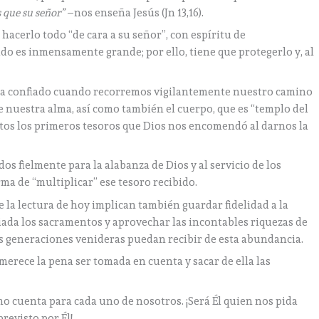
s que su señor”
–nos enseña Jesús (Jn 13,16).
hacerlo todo “de cara a su señor”, con espíritu de
ado es inmensamente grande; por ello, tiene que protegerlo y, al
ha confiado cuando recorremos vigilantemente nuestro camino
e nuestra alma, así como también el cuerpo, que es “templo del
 éstos los primeros tesoros que Dios nos encomendó al darnos la
s fielmente para la alabanza de Dios y al servicio de los
ma de “multiplicar” ese tesoro recibido.
e la lectura de hoy implican también guardar fidelidad a la
opiada los sacramentos y aprovechar las incontables riquezas de
as generaciones venideras puedan recibir de esta abundancia.
merece la pena ser tomada en cuenta y sacar de ella las
mo cuenta para cada uno de nosotros. ¡Será Él quien nos pida
revisto por Él!