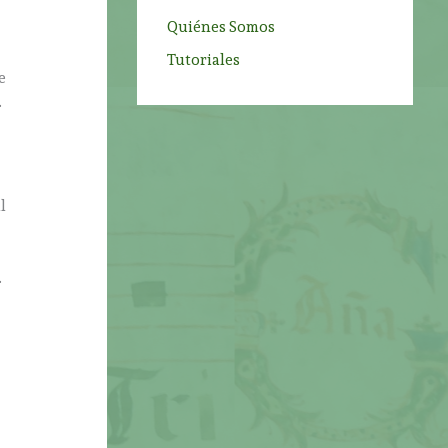
Quiénes Somos
Tutoriales
e
.
l
.