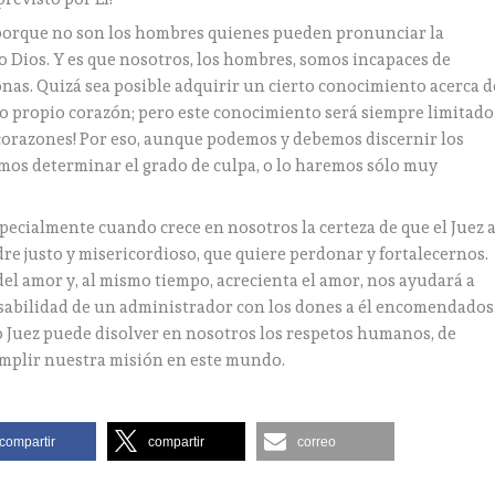
porque no son los hombres quienes pueden pronunciar la
lo Dios. Y es que nosotros, los hombres, somos incapaces de
onas. Quizá sea posible adquirir un cierto conocimiento acerca d
ro propio corazón; pero este conocimiento será siempre limitado
s corazones! Por eso, aunque podemos y debemos discernir los
mos determinar el grado de culpa, o lo haremos sólo muy
ecialmente cuando crece en nosotros la certeza de que el Juez a
re justo y misericordioso, que quiere perdonar y fortalecernos.
o del amor y, al mismo tiempo, acrecienta el amor, nos ayudará a
ponsabilidad de un administrador con los dones a él encomendados
mo Juez puede disolver en nosotros los respetos humanos, de
umplir nuestra misión en este mundo.
compartir
compartir
correo