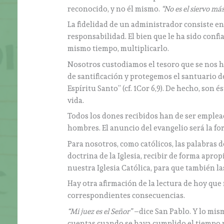
reconocido, y no él mismo.
“No es el siervo má
La fidelidad de un administrador consiste en 
responsabilidad. El bien que le ha sido confi
mismo tiempo, multiplicarlo.
Nosotros custodiamos el tesoro que se nos 
de santificación y protegemos el santuario d
Espíritu Santo” (cf. 1Cor 6,9). De hecho, son
vida.
Todos los dones recibidos han de ser empleado
hombres. El anuncio del evangelio será la for
Para nosotros, como católicos, las palabras d
doctrina de la Iglesia, recibir de forma apr
nuestra Iglesia Católica, para que también l
Hay otra afirmación de la lectura de hoy que 
correspondientes consecuencias.
“Mi juez es el Señor”
–dice San Pablo. Y lo mis
cuentas cuando se haya cumplido el tiempo p