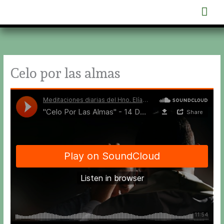
Ir
Men
al
contenido
prin
Celo por las almas