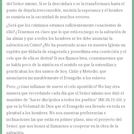
del Señor mismo. Si se la descuidara o se la transformara hasta el
punto de dejarla irreconocible, moriría la esperanza y el hombre
se sumiría en la oscuridad de muchos errores.
¿Será que los cristianos estamos suficientemente conscientes de
ello? ¿Tenemos en claro que lo que está en juego es la salvación de
las almas y que a todos los hombres se les debe anunciar la
salvación en Cristo? ¿No ha penetrado acaso en nuestra Iglesia un
espíritu que tildaría de exagerada y proselitista esta convicción y el
celo que de ella se deriva? Si nos fijamos bien, constataremos que
se habla poco de la misión en el sentido en que la entendían y
practicaban los dos santos de hoy, Cirilo y Metodio, que
anunciaron incansablemente el Evangelio a los eslavos.
Pero, ¿cómo inflamar de nuevo el celo apostólico? No hay otra
manera que recordando cada día que el Señor mismo nos dejó el
mandato de “hacer discípulos a todos los pueblos” (Mt 28,19-20), y
que es la Voluntad de Dios que el Evangelio sea llevado en toda su
plenitud a los hombres. No son nuestras preferencias e
inclinaciones las que están en primer plano, sino el proyecto del
Señor, que nos honra al llamarnos a cooperar en la obra de la
salvación.