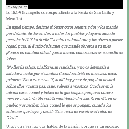
Lc 10,1-9 (
Evangelio correspondiente a la Fiesta de San Cirilo y
Metodio)
En aquel tiempo, designó el Señor otros setenta y dos y los mandó
por delante, de dos en dos, a todos los pueblos y lugares adonde
pensaba ir él.
Y les decía: “La mies es abundante y los obreros pocos;
rogad, pues, al dueño de la mies que mande obreros a su mies.
¡Poneos en camino! Mirad que os mando como corderos en medio de
lobos.
“No llevéis talega, ni alforja, ni sandalias; y no os detengáis a
saludar a nadie por el camino. Cuando entréis en una casa, decid
primero: ‘Paz a esta casa.’ Y, si allí hay gente de paz, descansará
sobre ellos vuestra paz; si no, volverá a vosotros. Quedaos en la
misma casa, comed y bebed de lo que tengan, porque el obrero
merece su salario. No andéis cambiando de casa. Si entráis en un
pueblo y os reciben bien, comed lo que os pongan, curad a los
enfermos que haya, y decid: ‘Está cerca de vosotros el reino de
Dios’.”
Una y otra vez hay que hablar de la misión, porque es un encargo