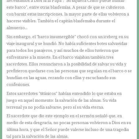
necesitamos a Dios ni al Papa”; “Ni siquiera Cristo puede hundir
este barco”, entre otras blasfemias. A pesar de que se cubrieron
con barniz estas inscripciones, la mayor parte de ellas volvieron a
hacerse visibles. También el capitán blasfemaba durante el
almuerzo…
Sin embargo, el “barco insumergible” chocó con un iceberg en su
viaje inaugural y se hundió. No había suficientes botes salvavidas
para todos los pasajeros, y así muchos de ellos tuvieron que
enfrentarse a la muerte. En el barco viajaban también tres
sacerdotes. Ellos renunciaron a la posibilidad de salvar su vida y
prefirieron quedarse con las personas que seguían en el barco o se
hundían en las aguas, rezando con ellas y escuchando sus
confesiones.
Estos sacerdotes “titánicos” habían entendido lo que estaba en
juego en aquel momento: la salvación de las almas. Su vida
terrenal ya no podía salvarse, pero sí su vida eterna.
El sacerdote que dio este ejemplo en el sermón señaló que, en
medio de esta desgracia, no pocas personas volvieron a Dios en su
última hora, y que el Señor puede valerse incluso de una tragedia
tal para la salvación de las almas.