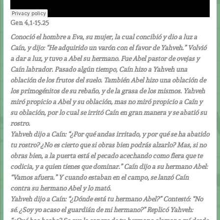
Gen 4,1-15.25
Conoció el hombre a Eva, su mujer, la cual concibió y dio a luz a
Caín, y dijo: “He adquirido un varón con el favor de Yahveh.” Volvió
a dar a luz, y tuvo a Abel su hermano. Fue Abel pastor de ovejas y
Caín labrador. Pasado algún tiempo, Caín hizo a Yahveh una
oblación de los frutos del suelo. También Abel hizo una oblación de
los primogénitos de su rebaño, y de la grasa de los mismos. Yahveh
miró propicio a Abel y su oblación, mas no miró propicio a Caín y
su oblación, por lo cual se irritó Caín en gran manera y se abatió su
rostro.
Yahveh dijo a Caín: “¿Por qué andas irritado, y por qué se ha abatido
tu rostro? ¿No es cierto que si obras bien podrás alzarlo? Mas, si no
obras bien, a la puerta está el pecado acechando como fiera que te
codicia, y a quien tienes que dominar.” Caín dijo a su hermano Abel:
“Vamos afuera.” Y cuando estaban en el campo, se lanzó Caín
contra su hermano Abel y lo mató.
Yahveh dijo a Caín: “¿Dónde está tu hermano Abel?” Contestó: “No
sé. ¿Soy yo acaso el guardián de mi hermano?” Replicó Yahveh: