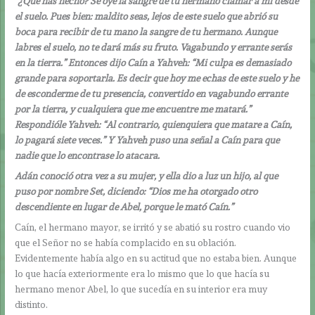
“¿Qué has hecho? Se oye la sangre de tu hermano clamar a mí desde
el suelo. Pues bien: maldito seas, lejos de este suelo que abrió su
boca para recibir de tu mano la sangre de tu hermano. Aunque
labres el suelo, no te dará más su fruto. Vagabundo y errante serás
en la tierra.” Entonces dijo Caín a Yahveh: “Mi culpa es demasiado
grande para soportarla. Es decir que hoy me echas de este suelo y he
de esconderme de tu presencia, convertido en vagabundo errante
por la tierra, y cualquiera que me encuentre me matará.”
Respondióle Yahveh: “Al contrario, quienquiera que matare a Caín,
lo pagará siete veces.” Y Yahveh puso una señal a Caín para que
nadie que lo encontrase lo atacara.
Adán conoció otra vez a su mujer, y ella dio a luz un hijo, al que
puso por nombre Set, diciendo: “Dios me ha otorgado otro
descendiente en lugar de Abel, porque le mató Caín.”
Caín, el hermano mayor, se irritó y se abatió su rostro cuando vio
que el Señor no se había complacido en su oblación.
Evidentemente había algo en su actitud que no estaba bien. Aunque
lo que hacía exteriormente era lo mismo que lo que hacía su
hermano menor Abel, lo que sucedía en su interior era muy
distinto.