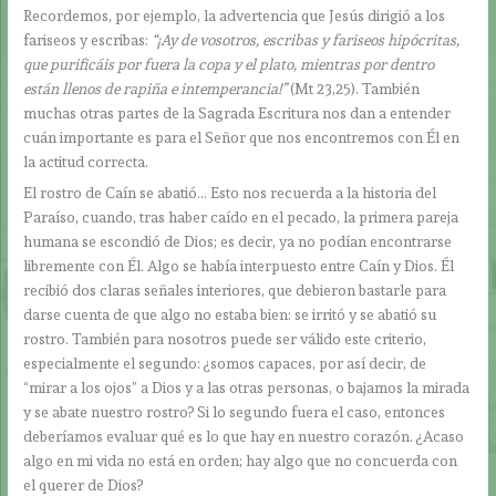
Recordemos, por ejemplo, la advertencia que Jesús dirigió a los
fariseos y escribas:
“¡Ay de vosotros, escribas y fariseos hipócritas,
que purificáis por fuera la copa y el plato, mientras por dentro
están llenos de rapiña e intemperancia!”
(Mt 23,25). También
muchas otras partes de la Sagrada Escritura nos dan a entender
cuán importante es para el Señor que nos encontremos con Él en
la actitud correcta.
El rostro de Caín se abatió… Esto nos recuerda a la historia del
Paraíso, cuando, tras haber caído en el pecado, la primera pareja
humana se escondió de Dios; es decir, ya no podían encontrarse
libremente con Él. Algo se había interpuesto entre Caín y Dios. Él
recibió dos claras señales interiores, que debieron bastarle para
darse cuenta de que algo no estaba bien: se irritó y se abatió su
rostro. También para nosotros puede ser válido este criterio,
especialmente el segundo: ¿somos capaces, por así decir, de
“mirar a los ojos” a Dios y a las otras personas, o bajamos la mirada
y se abate nuestro rostro? Si lo segundo fuera el caso, entonces
deberíamos evaluar qué es lo que hay en nuestro corazón. ¿Acaso
algo en mi vida no está en orden; hay algo que no concuerda con
el querer de Dios?