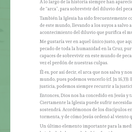
A lo largo de la historia siempre han apare
de “arca”, para sobrevivir del diluvio del pe
También la Iglesia ha sido frecuentemente c
de este mundo, llevando a los suyos a salvo a 
acontecimiento del diluvio que purifica el 
Me gustaría ver en aquel único justo, que aqu
pecado de toda la humanidad en la Cruz, purif
capaces de sobrevivir en este mundo de pecad
vez el perdón de nuestras culpas.
Él es, por así decir, el arca que nos salva y 
mundo, pues podemos vencerlo (cf. Jn 16,33)
justicia, podemos siempre recurrir a la justi
Entonces, Dios nos ha concedido en Jesús y ta
Ciertamente la Iglesia puede sufrir necesidad
sostendrá. Acordémonos de los discípulos en 
tormenta, y de cómo Jesús ordenó al viento que
Un último elemento importante para la medi