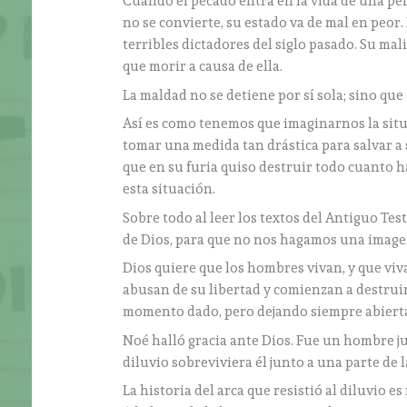
Cuando el pecado entra en la vida de una pers
no se convierte, su estado va de mal en peor
terribles dictadores del siglo pasado. Su ma
que morir a causa de ella.
La maldad no se detiene por sí sola; sino que e
Así es como tenemos que imaginarnos la situa
tomar una medida tan drástica para salvar a 
que en su furia quiso destruir todo cuanto h
esta situación.
Sobre todo al leer los textos del Antiguo Te
de Dios, para que no nos hagamos una imagen
Dios quiere que los hombres vivan, y que viv
abusan de su libertad y comienzan a destruir
momento dado, pero dejando siempre abiertas
Noé halló gracia ante Dios. Fue un hombre ju
diluvio sobreviviera él junto a una parte de l
La historia del arca que resistió al diluvio e