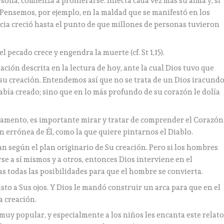
ona, comienza a proliferarse. Infecta cada vez más su alma y, si
. Pensemos, por ejemplo, en la maldad que se manifestó en los
licia creció hasta el punto de que millones de personas tuvieron
l pecado crece y engendra la muerte (cf. St 1,15).
ción descrita en la lectura de hoy, ante la cual Dios tuvo que
su creación. Entendemos así que no se trata de un Dios iracundo
abía creado; sino que en lo más profundo de su corazón le dolía
stamento, es importante mirar y tratar de comprender el Corazón
 errónea de Él, como la que quiere pintarnos el Diablo.
an según el plan originario de Su creación. Pero si los hombres
se a sí mismos y a otros, entonces Dios interviene en el
 todas las posibilidades para que el hombre se convierta.
sto a Sus ojos. Y Dios le mandó construir un arca para que en el
a creación.
s muy popular, y especialmente a los niños les encanta este relato