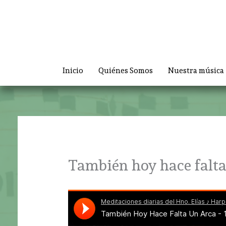
Ir
al
contenido
Inicio
Quiénes Somos
Nuestra música
También hoy hace falta