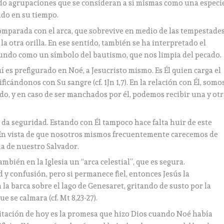
cido agrupaciones que se consideran a sí mismas como una especi
cado en su tiempo.
omparada con el arca, que sobrevive en medio de las tempestade
la otra orilla. En ese sentido, también se ha interpretado el
mundo como un símbolo del bautismo, que nos limpia del pecado.
í es prefigurado en Noé, a Jesucristo mismo. Es Él quien carga el
icándonos con Su sangre (cf. 1Jn 1,7). En la relación con Él, somo
o, y en caso de ser manchados por él, podemos recibir una y otr
nos da seguridad. Estando con Él tampoco hace falta huir de este
. En vista de que nosotros mismos frecuentemente carecemos de
cia de nuestro Salvador.
mbién en la Iglesia un “arca celestial”, que es segura.
 y confusión, pero si permanece fiel, entonces Jesús la
la barca sobre el lago de Genesaret, gritando de susto por la
 se calmara (cf. Mt 8,23-27).
tación de hoy es la promesa que hizo Dios cuando Noé había