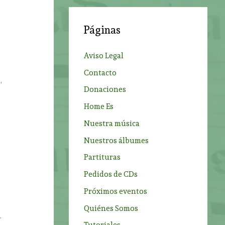
c
a
Páginas
r
p
Aviso Legal
o
Contacto
r
,
Donaciones
:
Home Es
Nuestra música
Nuestros álbumes
Partituras
Pedidos de CDs
Próximos eventos
Quiénes Somos
.