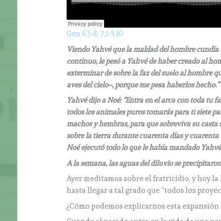
Gen 6,5-8; 7,1-5.10
Viendo Yahvé que la maldad del hombre cundía en
continuo, le pesó a Yahvé de haber creado al homb
exterminar de sobre la faz del suelo al hombre qu
aves del cielo–, porque me pesa haberlos hecho.” 
Yahvé dijo a Noé: “Entra en el arca con toda tu fa
todos los animales puros tomarás para ti siete pa
machos y hembras, para que sobreviva su casta sob
sobre la tierra durante cuarenta días y cuarenta n
Noé ejecutó todo lo que le había mandado Yahvé
A la semana, las aguas del diluvio se precipitaron 
Ayer meditamos sobre el fratricidio, y hoy l
hasta llegar a tal grado que “todos los proy
¿Cómo podemos explicarnos esta expansión 