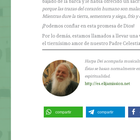
bajado de la barca y le había ofrecido un sacri
porque las trazas del corazón humano son malas d
Mientras dure la tierra, sementera y siega, frío y
¡Podemos confiar en esta promesa de Dios!
Por lo demás, estamos llamados a llevar una 
el tiernísimo amor de nuestro Padre Celestia
Harpa Dei acompaña musicalment
Éstas se basan normalmente en l
espiritualidad.
http://es.elijamission.net
compartir
compartir