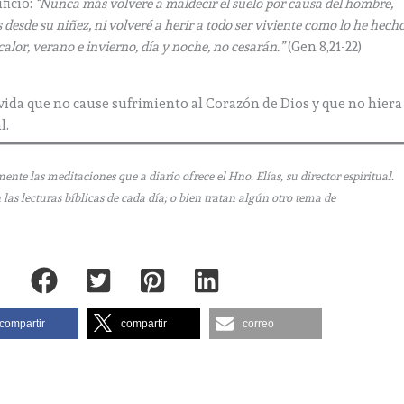
ficio:
“Nunca más volveré a maldecir el suelo por causa del hombre,
esde su niñez, ni volveré a herir a todo ser viviente como lo he hecho
 calor, verano e invierno, día y noche, no cesarán.”
(Gen 8,21-22)
vida que no cause sufrimiento al Corazón de Dios y que no hiera
l.
e las meditaciones que a diario ofrece el Hno. Elías, su director espiritual.
as lecturas bíblicas de cada día; o bien tratan algún otro tema de
compartir
compartir
correo