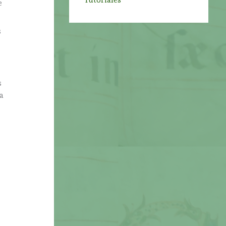
Tutoriales
e
s
s
a