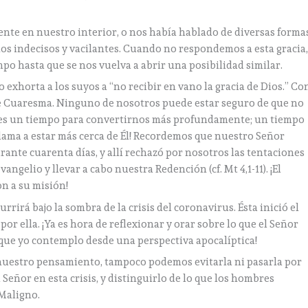
nte en nuestro interior, o nos había hablado de diversas formas
os indecisos y vacilantes. Cuando no respondemos a esta gracia
 hasta que se nos vuelva a abrir una posibilidad similar.
 exhorta a los suyos a “no recibir en vano la gracia de Dios.” Co
de Cuaresma. Ninguno de nosotros puede estar seguro de que no
te es un tiempo para convertirnos más profundamente; un tiempo
llama a estar más cerca de Él! Recordemos que nuestro Señor
rante cuarenta días, y allí rechazó por nosotros las tentaciones
angelio y llevar a cabo nuestra Redención (cf. Mt 4,1-11). ¡El
on a su misión!
irá bajo la sombra de la crisis del coronavirus. Ésta inició el
or ella. ¡Ya es hora de reflexionar y orar sobre lo que el Señor
 que yo contemplo desde una perspectiva apocalíptica!
 nuestro pensamiento, tampoco podemos evitarla ni pasarla por
l Señor en esta crisis, y distinguirlo de lo que los hombres
 Maligno.