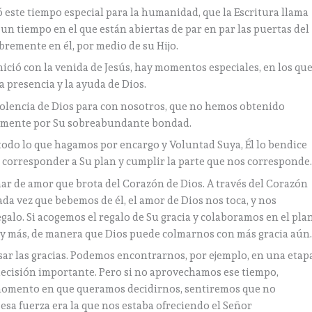
 este tiempo especial para la humanidad, que la Escritura llama
19); un tiempo en el que están abiertas de par en par las puertas del
remente en él, por medio de su Hijo.
nició con la venida de Jesús, hay momentos especiales, en los qu
presencia y la ayuda de Dios.
volencia de Dios para con nosotros, que no hemos obtenido
olamente por Su sobreabundante bondad.
todo lo que hagamos por encargo y Voluntad Suya, Él lo bendice
e corresponder a Su plan y cumplir la parte que nos corresponde
ar de amor que brota del Corazón de Dios. A través del Corazón
Cada vez que bebemos de él, el amor de Dios nos toca, y nos
galo. Si acogemos el regalo de Su gracia y colaboramos en el pla
 y más, de manera que Dios puede colmarnos con más gracia aún
ar las gracias. Podemos encontrarnos, por ejemplo, en una etap
ecisión importante. Pero si no aprovechamos ese tiempo,
momento en que queramos decidirnos, sentiremos que no
 esa fuerza era la que nos estaba ofreciendo el Señor