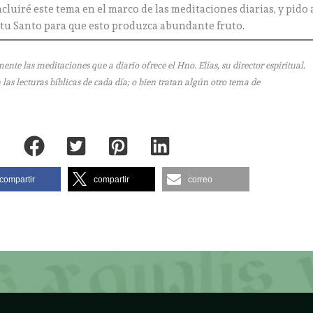
luiré este tema en el marco de las meditaciones diarias, y pido 
itu Santo para que esto produzca abundante fruto.
e las meditaciones que a diario ofrece el Hno. Elías, su director espiritual.
as lecturas bíblicas de cada día; o bien tratan algún otro tema de
compartir
compartir
correo