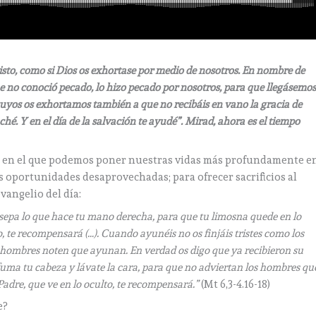
o, como si Dios os exhortase por medio de nosotros. En nombre de
que no conoció pecado, lo hizo pecado por nosotros, para que llegásemo
 suyos os exhortamos también a que no recibáis en vano la gracia de
ché. Y en el día de la salvación te ayudé”. Mirad, ahora es el tiempo
l, en el que podemos poner nuestras vidas más profundamente e
s oportunidades desaprovechadas; para ofrecer sacrificios al
vangelio del día:
sepa lo que hace tu mano derecha, para que tu limosna quede en lo
o, te recompensará (…). Cuando ayunéis no os finjáis tristes como los
s hombres noten que ayunan. En verdad os digo que ya recibieron su
ma tu cabeza y lávate la cara, para que no adviertan los hombres qu
 Padre, que ve en lo oculto, te recompensará.”
(Mt 6,3-4.16-18)
e?