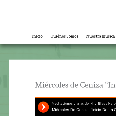
Ir
al
contenido
Inicio
Quiénes Somos
Nuestra música
Miércoles de Ceniza “In