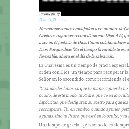
2Cor 5, 20–6,2
Hermanos: somos embajadores en nombre de Crist
Cristo os rogamos: reconciliaos con Dios. A él, 
a ser en él justicia de Dios. Como colaboradores
Dios. Porque dice: “En el tiempo favorable te escu
favorable, ahora es el día de la salvación.
La Cuaresma es un tiempo de gracia especia
orden con Dios; un tiempo para recuperar la
Señor en lo escondido, como recomienda el e
“Cuando des limosna, que tu mano izquierda no 
oculto; de este modo, tu Padre, que ve en lo ocult
hipócritas, que desfiguran su rostro para que lo
recompensa. Tú, en cambio, cuando ayunes, perfu
ayunas, sino tu Padre, que está en lo oculto; y tu
Un tiempo de gracia… ¿Acaso no lo es siempr