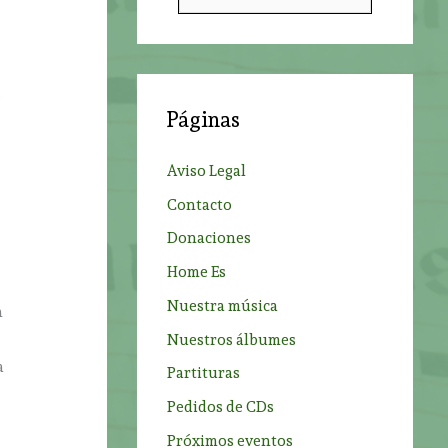
u
s
c
a
e
Páginas
r
p
Aviso Legal
o
Contacto
r
.
Donaciones
:
Home Es
Nuestra música
n
.
Nuestros álbumes
a
Partituras
Pedidos de CDs
Próximos eventos