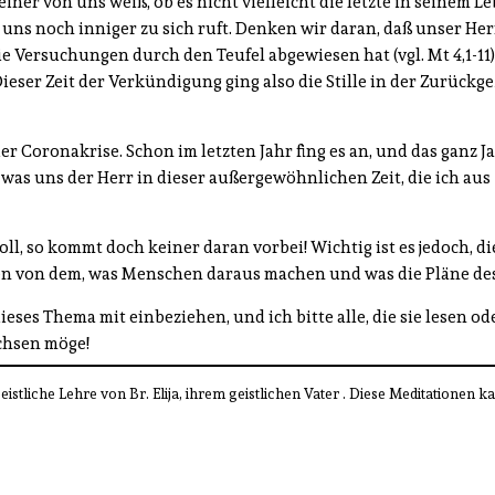
er von uns weiß, ob es nicht vielleicht die letzte in seinem Leb
ns noch inniger zu sich ruft. Denken wir daran, daß unser Herr
e Versuchungen durch den Teufel abgewiesen hat (vgl. Mt 4,1-11
ser Zeit der Verkündigung ging also die Stille in der Zurückg
er Coronakrise. Schon im letzten Jahr fing es an, und das ganz 
 was uns der Herr in dieser außergewöhnlichen Zeit, die ich aus
, so kommt doch keiner daran vorbei! Wichtig ist es jedoch, di
iden von dem, was Menschen daraus machen und was die Pläne des
ses Thema mit einbeziehen, und ich bitte alle, die sie lesen o
achsen möge!
istliche Lehre von Br. Elija, ihrem geistlichen Vater . Diese Meditationen 