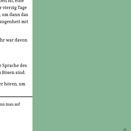
en ist, eine
 vierzig Tage
), um dann das
ezogenheit mit
Jahr war davon
e Sprache des
 Bösen sind.
der hören, um
kann man auf