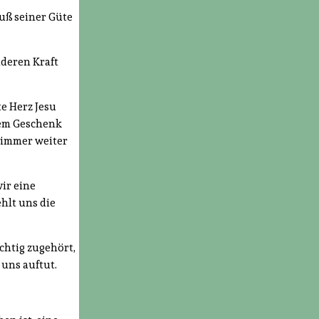
luß seiner Güte
nderen Kraft
e Herz Jesu
sem Geschenk
z immer weiter
wir eine
hlt uns die
chtig zugehört,
 uns auftut.