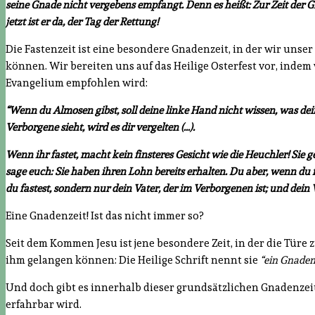
seine Gnade nicht vergebens empfangt. Denn es heißt: Zur Zeit der Gnad
jetzt ist er da, der Tag der Rettung!
Die Fastenzeit ist eine besondere Gnadenzeit, in der wir uns
können. Wir bereiten uns auf das Heilige Osterfest vor, inde
Evangelium empfohlen wird:
“Wenn du Almosen gibst, soll deine linke Hand nicht wissen, was dei
Verborgene sieht, wird es dir vergelten (…).
Wenn ihr fastet, macht kein finsteres Gesicht wie die Heuchler! Sie g
sage euch: Sie haben ihren Lohn bereits erhalten. Du aber, wenn du 
du fastest, sondern nur dein Vater, der im Verborgenen ist; und dein V
Eine Gnadenzeit! Ist das nicht immer so?
Seit dem Kommen Jesu ist jene besondere Zeit, in der die Tür
ihm gelangen können: Die Heilige Schrift nennt sie
“ein Gnaden
Und doch gibt es innerhalb dieser grundsätzlichen Gnadenzei
erfahrbar wird.