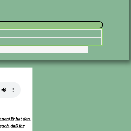
hnen! Er hat den,
euch, daß ihr