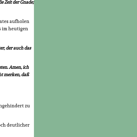
ie Zeit der Gnade;
umtes aufholen
s im heutigen
er, der auch das
sten. Amen, ich
cht merken, daß
ungehindert zu
och deutlicher