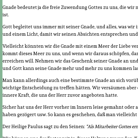
Gnade bedeutet ja die freie Zuwendung Gottes zu uns, die wir 
ist.
Gott begleitet uns immer mit seiner Gnade, und alles, was wir
und einem Licht, damit wir seinen Absichten entsprechen und
Vielleicht könnten wir die Gnade mit einem Meer der Liebe ve
kommt dieses Meer zu uns, und wenn wir daraus schöpfen, dann
erreichen will. Nehmen wir das Geschenk seiner Gnade an und 
und Gott kann seine Gnade mehr und mehr zu uns kommen la
Man kann allerdings auch eine bestimmte Gnade an sich vorüberg
wichtige Entscheidung zu treffen hätten. Wir versäumen aber d
innere Kraft, die uns der Herr zuvor angeboten hatte.
Sicher hat uns der Herr vorher im Innern leise gemahnt oder 
haben gezögert usw. So kann es geschehen, daß man vielleicht l
Der Heilige Paulus sagt zu den Seinen:
“Als Mitarbeiter Gottes e