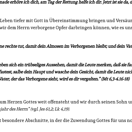
e erhöre ich dich, am Tag der Rettung helfe ich dir. Jetzt ist sie da, d
er Leben tiefer mit Gott in Übereinstimmung bringen und Versä
m wir dem Herrn verborgene Opfer darbringen können, wie es un
ne rechte tut, damit dein Almosen im Verborgenen bleibt; und dein Vat
eben sich ein trübseliges Aussehen, damit die Leute merken, daß sie fa
fastest, salbe dein Haupt und wasche dein Gesicht, damit die Leute ni
ater, der das Verborgene sieht, wird es dir vergelten.
”
(Mt 6,3-4.16-18)
e zum Herzen Gottes weit offensteht und wir durch seinen Sohn 
jahr des Herrn
”
(vgl. Jes 61,2; Lk 4,19)
.
t besondere Abschnitte, in der die Zuwendung Gottes für uns n