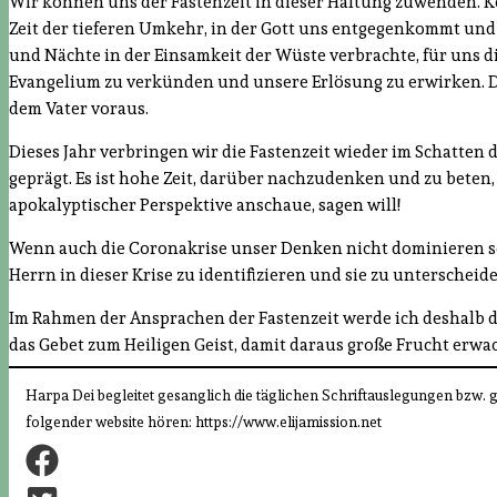
Wir können uns der Fastenzeit in dieser Haltung zuwenden. Kein
Zeit der tieferen Umkehr, in der Gott uns entgegenkommt und u
und Nächte in der Einsamkeit der Wüste verbrachte, für uns di
Evangelium zu verkünden und unsere Erlösung zu erwirken. Die
dem Vater voraus.
Dieses Jahr verbringen wir die Fastenzeit wieder im Schatten d
geprägt. Es ist hohe Zeit, darüber nachzudenken und zu beten,
apokalyptischer Perspektive anschaue, sagen will!
Wenn auch die Coronakrise unser Denken nicht dominieren soll
Herrn in dieser Krise zu identifizieren und sie zu untersche
Im Rahmen der Ansprachen der Fastenzeit werde ich deshalb die
das Gebet zum Heiligen Geist, damit daraus große Frucht erw
Harpa Dei begleitet gesanglich die täglichen Schriftauslegungen bzw. ge
folgender website hören: https://www.elijamission.net