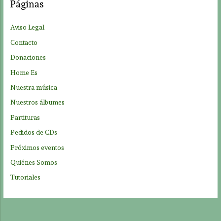
Páginas
r
p
Aviso Legal
o
Contacto
r
Donaciones
:
Home Es
Nuestra música
Nuestros álbumes
Partituras
Pedidos de CDs
Próximos eventos
Quiénes Somos
Tutoriales