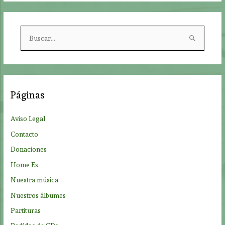
B
u
s
c
a
Páginas
r
p
Aviso Legal
o
Contacto
r
Donaciones
:
Home Es
Nuestra música
Nuestros álbumes
Partituras