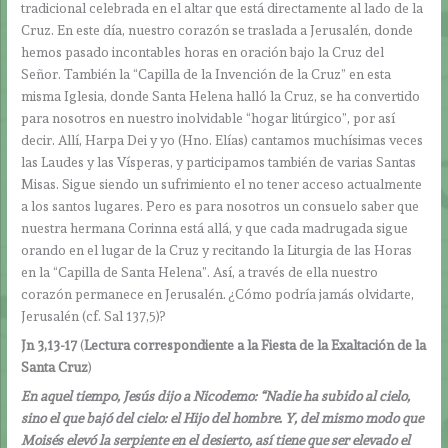
tradicional celebrada en el altar que está directamente al lado de la
Cruz. En este día, nuestro corazón se traslada a Jerusalén, donde
hemos pasado incontables horas en oración bajo la Cruz del
Señor. También la “Capilla de la Invención de la Cruz” en esta
misma Iglesia, donde Santa Helena halló la Cruz, se ha convertido
para nosotros en nuestro inolvidable “hogar litúrgico”, por así
decir. Allí, Harpa Dei y yo (Hno. Elías) cantamos muchísimas veces
las Laudes y las Vísperas, y participamos también de varias Santas
Misas. Sigue siendo un sufrimiento el no tener acceso actualmente
a los santos lugares. Pero es para nosotros un consuelo saber que
nuestra hermana Corinna está allá, y que cada madrugada sigue
orando en el lugar de la Cruz y recitando la Liturgia de las Horas
en la “Capilla de Santa Helena”. Así, a través de ella nuestro
corazón permanece en Jerusalén. ¿Cómo podría jamás olvidarte,
Jerusalén (cf. Sal 137,5)?
Jn 3,13-17
(
Lectura correspondiente a la Fiesta de la Exaltación de la
Santa Cruz
)
En aquel tiempo, Jesús dijo a Nicodemo: “Nadie ha subido al cielo,
sino el que bajó del cielo: el Hijo del hombre. Y, del mismo modo que
Moisés elevó la serpiente en el desierto, así tiene que ser elevado el