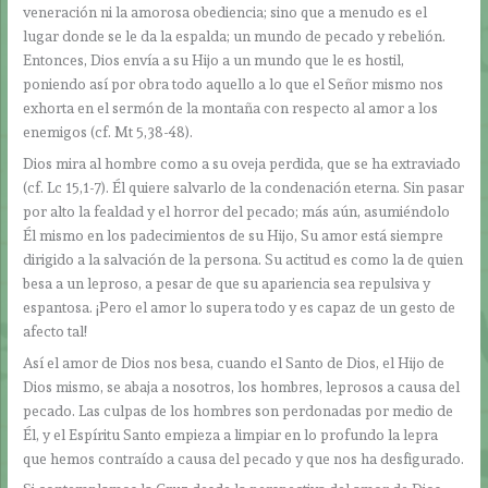
veneración ni la amorosa obediencia; sino que a menudo es el
lugar donde se le da la espalda; un mundo de pecado y rebelión.
Entonces, Dios envía a su Hijo a un mundo que le es hostil,
poniendo así por obra todo aquello a lo que el Señor mismo nos
exhorta en el sermón de la montaña con respecto al amor a los
enemigos (cf. Mt 5,38-48).
Dios mira al hombre como a su oveja perdida, que se ha extraviado
(cf. Lc 15,1-7). Él quiere salvarlo de la condenación eterna. Sin pasar
por alto la fealdad y el horror del pecado; más aún, asumiéndolo
Él mismo en los padecimientos de su Hijo, Su amor está siempre
dirigido a la salvación de la persona. Su actitud es como la de quien
besa a un leproso, a pesar de que su apariencia sea repulsiva y
espantosa. ¡Pero el amor lo supera todo y es capaz de un gesto de
afecto tal!
Así el amor de Dios nos besa, cuando el Santo de Dios, el Hijo de
Dios mismo, se abaja a nosotros, los hombres, leprosos a causa del
pecado. Las culpas de los hombres son perdonadas por medio de
Él, y el Espíritu Santo empieza a limpiar en lo profundo la lepra
que hemos contraído a causa del pecado y que nos ha desfigurado.