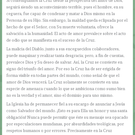
Si contemplamos la Cruz desde la perspectiva del amor de Dios,
seguirá siendo un acontecimiento terrible, pues el hombre, en su
ceguera, fue capaz de condenar y matar a Dios mismo en la
Persona de su Hijo. Sin embargo, la maldad queda eclipsada por el
hecho de que el Señor, con Su muerte voluntaria, ofrece la
salvación a la humanidad. El acto de amor prevalece sobre el acto
de odio que se manifiesta en el suceso de la Cruz.
La malicia del Diablo, junto a sus enceguecidos colaboradores,
puede maquinar y realizar tanta desgracia; pero, a fin de cuentas,
prevalece Dios y Su deseo de salvar. Así, la Cruz se convierte en
signo del triunfo del amor. Por eso la Cruz ha de ser erigida de
forma visible en todas partes del mundo, como señal de que el
amor de Dios vencerá. La Cruz solamente se convierte en una
especie de amenaza cuando lo que se ambiciona como sumo bien
no es la verdad y el amor, sino el dominio para uno mismo.
La Iglesia ha de permanecer fiel a su encargo de anunciar a Jesús
como Salvador del mundo. ¡Esto es para Ella un honor y una santa
obligación! Nunca puede permitir que éste su mensaje sea opacado
por especulaciones mundanas, por absurdidades teológicas, por
respetos humanos o por errores. Precisamente en la Cruz