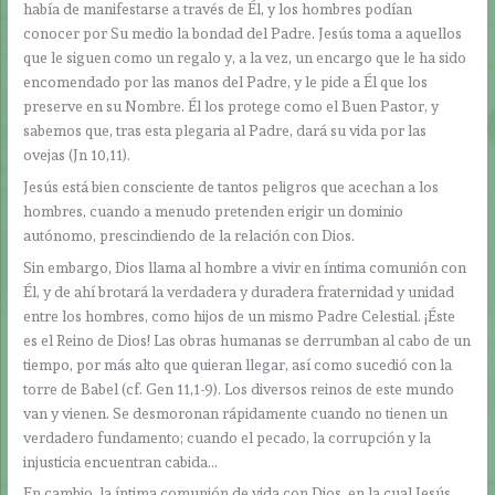
había de manifestarse a través de Él, y los hombres podían
conocer por Su medio la bondad del Padre. Jesús toma a aquellos
que le siguen como un regalo y, a la vez, un encargo que le ha sido
encomendado por las manos del Padre, y le pide a Él que los
preserve en su Nombre. Él los protege como el Buen Pastor, y
sabemos que, tras esta plegaria al Padre, dará su vida por las
ovejas (Jn 10,11).
Jesús está bien consciente de tantos peligros que acechan a los
hombres, cuando a menudo pretenden erigir un dominio
autónomo, prescindiendo de la relación con Dios.
Sin embargo, Dios llama al hombre a vivir en íntima comunión con
Él, y de ahí brotará la verdadera y duradera fraternidad y unidad
entre los hombres, como hijos de un mismo Padre Celestial. ¡Éste
es el Reino de Dios! Las obras humanas se derrumban al cabo de un
tiempo, por más alto que quieran llegar, así como sucedió con la
torre de Babel (cf. Gen 11,1-9). Los diversos reinos de este mundo
van y vienen. Se desmoronan rápidamente cuando no tienen un
verdadero fundamento; cuando el pecado, la corrupción y la
injusticia encuentran cabida…
En cambio, la íntima comunión de vida con Dios, en la cual Jesús