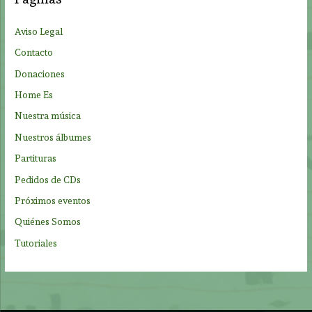
r
p
Aviso Legal
o
Contacto
r
Donaciones
:
Home Es
Nuestra música
Nuestros álbumes
Partituras
Pedidos de CDs
Próximos eventos
Quiénes Somos
Tutoriales