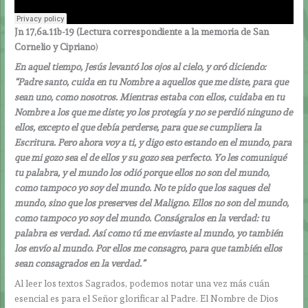
Jn 17,6a.11b-19
(Lectura correspondiente a la memoria de San
Cornelio y Cipriano
)
En aquel tiempo, Jesús levantó los ojos al cielo, y oró diciendo:
“Padre santo, cuida en tu Nombre a aquellos que me diste, para que
sean uno, como nosotros. Mientras estaba con ellos, cuidaba en tu
Nombre a los que me diste; yo los protegía y no se perdió ninguno de
ellos, excepto el que debía perderse, para que se cumpliera la
Escritura. Pero ahora voy a ti, y digo esto estando en el mundo, para
que mi gozo sea el de ellos y su gozo sea perfecto. Yo les comuniqué
tu palabra, y el mundo los odió porque ellos no son del mundo,
como tampoco yo soy del mundo. No te pido que los saques del
mundo, sino que los preserves del Maligno. Ellos no son del mundo,
como tampoco yo soy del mundo. Conságralos en la verdad: tu
palabra es verdad. Así como tú me enviaste al mundo, yo también
los envío al mundo. Por ellos me consagro, para que también ellos
sean consagrados en la verdad.”
Al leer los textos Sagrados, podemos notar una vez más cuán
esencial es para el Señor glorificar al Padre. El Nombre de Dios