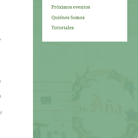
Próximos eventos
s
Quiénes Somos
Tutoriales
e
o
n
!