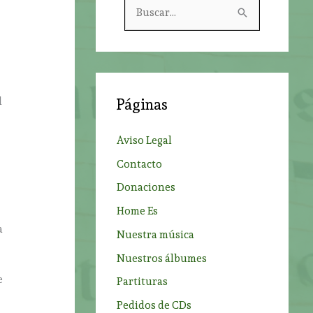
B
u
s
c
a
l
Páginas
r
p
Aviso Legal
o
Contacto
r
Donaciones
:
Home Es
a
Nuestra música
Nuestros álbumes
e
Partituras
Pedidos de CDs