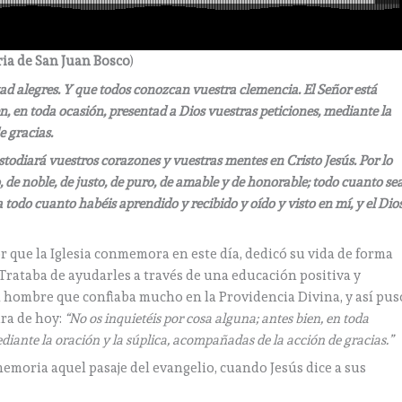
ia de San Juan Bosco
)
estad alegres. Y que todos conozcan vuestra clemencia. El Señor está
en, en toda ocasión, presentad a Dios vuestras peticiones, mediante la
e gracias.
ustodiará vuestros corazones y vuestras mentes en Cristo Jesús. Por lo
de noble, de justo, de puro, de amable y de honorable; todo cuanto se
 todo cuanto habéis aprendido y recibido y oído y visto en mí, y el Dio
r que la Iglesia conmemora en este día, dedicó su vida de forma
Trataba de ayudarles a través de una educación positiva y
n hombre que confiaba mucho en la Providencia Divina, y así pus
ura de hoy:
“No os inquietéis por cosa alguna; antes bien, en toda
diante la oración y la súplica, acompañadas de la acción de gracias.”
 memoria aquel pasaje del evangelio, cuando Jesús dice a sus