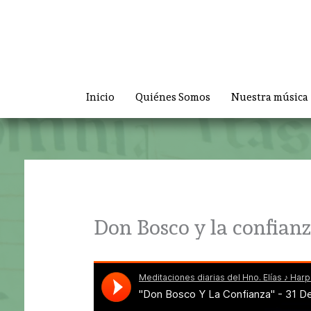
Ir
al
contenido
Inicio
Quiénes Somos
Nuestra música
Don Bosco y la confian