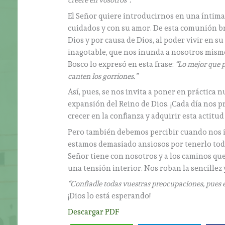
creeré en vosotros”.
El Señor quiere introducirnos en una íntim
cuidados y con su amor. De esta comunión brot
Dios y por causa de Dios, al poder vivir en 
inagotable, que nos inunda a nosotros mismo
Bosco lo expresó en esta frase:
“Lo mejor que p
canten los gorriones.”
Así, pues, se nos invita a poner en práctica 
expansión del Reino de Dios. ¡Cada día nos 
crecer en la confianza y adquirir esta actit
Pero también debemos percibir cuando nos i
estamos demasiado ansiosos por tenerlo todo
Señor tiene con nosotros y a los caminos que
una tensión interior. Nos roban la sencillez y
“Confiadle todas vuestras preocupaciones, pues é
¡Dios lo está esperando!
Descargar PDF