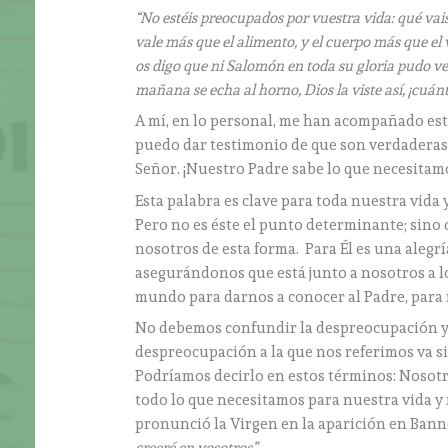
“No estéis preocupados por vuestra vida: qué vais
vale más que el alimento, y el cuerpo más que el v
os digo que ni Salomón en toda su gloria pudo ves
mañana se echa al horno, Dios la viste así, ¡cuán
A mí, en lo personal, me han acompañado est
puedo dar testimonio de que son verdaderas
Señor. ¡Nuestro Padre sabe lo que necesitam
Esta palabra es clave para toda nuestra vida
Pero no es éste el punto determinante; sino 
nosotros de esta forma. Para Él es una alegrí
asegurándonos que está junto a nosotros a lo l
mundo para darnos a conocer al Padre, para 
No debemos confundir la despreocupación y 
despreocupación a la que nos referimos va s
Podríamos decirlo en estos términos: Nosotro
todo lo que necesitamos para nuestra vida y 
pronunció la Virgen en la aparición en Banne