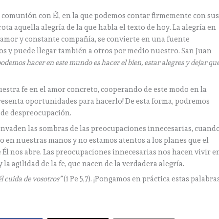
a comunión con Él, en la que podemos contar firmemente con su
a aquella alegría de la que habla el texto de hoy. La alegría en
su amor y constante compañía, se convierte en una fuente
s y puede llegar también a otros por medio nuestro. San Juan
odemos hacer en este mundo es hacer el bien, estar alegres y dejar qu
nuestra fe en el amor concreto, cooperando de este modo en la
presenta oportunidades para hacerlo! De esta forma, podremos
ud de despreocupación.
nvaden las sombras de las preocupaciones innecesarias, cuand
 en nuestras manos y no estamos atentos a los planes que el
 Él nos abre. Las preocupaciones innecesarias nos hacen vivir e
 la agilidad de la fe, que nacen de la verdadera alegría.
l cuida de vosotros”
(1 Pe 5,7). ¡Pongamos en práctica estas palabras