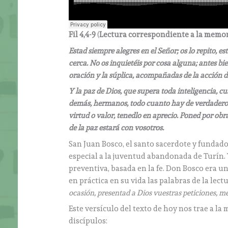
Fil 4,4-9
(
Lectura correspondiente a la memor
Estad siempre alegres en el Señor; os lo repito, 
cerca. No os inquietéis por cosa alguna; antes bi
oración y la súplica, acompañadas de la acción d
Y la paz de Dios, que supera toda inteligencia, c
demás, hermanos, todo cuanto hay de verdadero, 
virtud o valor, tenedlo en aprecio. Poned por obra
de la paz estará con vosotros.
San Juan Bosco, el santo sacerdote y fundado
especial a la juventud abandonada de Turín. 
preventiva, basada en la fe. Don Bosco era u
en práctica en su vida las palabras de la lect
ocasión, presentad a Dios vuestras peticiones, me
Este versículo del texto de hoy nos trae a la
discípulos: