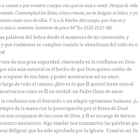
 a comer; o por vuestro cuerpo: con qué os vais a vestir. Porque la vida
estido. Contemplad los lirios, cómo crecen; no se fatigan ni hilan, y yo
tirse como uno de ellos. Y si a la hierba del campo, que hoy es y
to más a vosotros, hombres de poca fe!”
(Lc 12,22-23.27-28).
as palabras del Señor desde el momento de mi conversión, y
 y que realmente se cumplen cuando te abandonas del todo en e
os!
 y nos da una gran seguridad, cimentada en la confianza en Dios.
que aún más esencial es el hecho de que Dios quiere cuidar de
a ocuparse de sus hijos, y poder mostrarnos así su amor,
argo de todo el camino. ¡Esto es lo que Él quiere! Jesús vino al
mostrarnos como es Él en verdad: un Padre lleno de amor.
la confianza con el descuido o un simple optimismo humano. ¡L
iempre de la mano con la preocupación por el Reino de Dios!
s nos ocupamos de las cosas de Dios, y Él se encarga de darnos
nuestro ministerio. Algo similar nos transmiten las palabras qu
ux (Bélgica), que ha sido aprobada por la Iglesia:
“Creed en mí, Yo