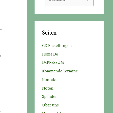
u
c
h
e
e
Seiten
n
n
CD Bestellungen
a
Home De
s
c
IMPRESSUM
h
Kommende Termine
:
Kontakt
Noten
Spenden
Über uns
,