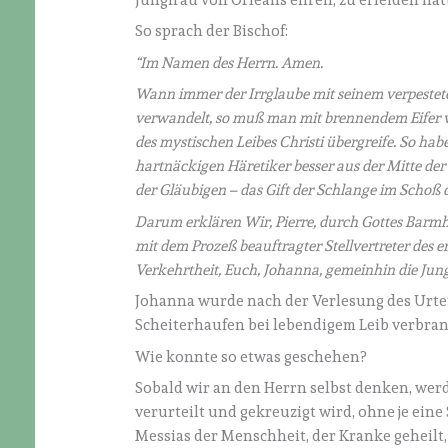
So sprach der Bischof:
“Im Namen des Herrn. Amen.
Wann immer der Irrglaube mit seinem verpesteten 
verwandelt, so muß man mit brennendem Eifer ve
des mystischen Leibes Christi übergreife. So ha
hartnäckigen Häretiker besser aus der Mitte de
der Gläubigen – das Gift der Schlange im Schoß 
Darum erklären Wir, Pierre, durch Gottes Barmhe
mit dem Prozeß beauftragter Stellvertreter des e
Verkehrtheit, Euch, Johanna, gemeinhin die Jun
Johanna wurde nach der Verlesung des Urt
Scheiterhaufen bei lebendigem Leib verbran
Wie konnte so etwas geschehen?
Sobald wir an den Herrn selbst denken, wer
verurteilt und gekreuzigt wird, ohne je ei
Messias der Menschheit, der Kranke geheilt, 