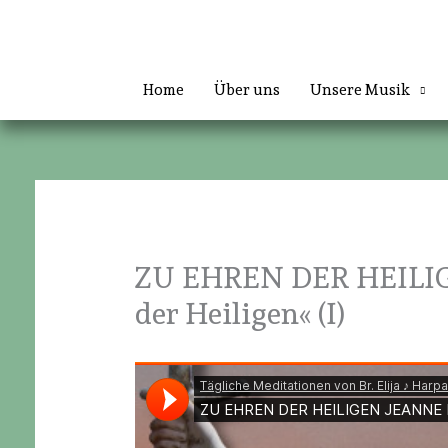
Zum
Inhalt
springen
Home
Über uns
Unsere Musik
ZU EHREN DER HEILIG
der Heiligen« (I)