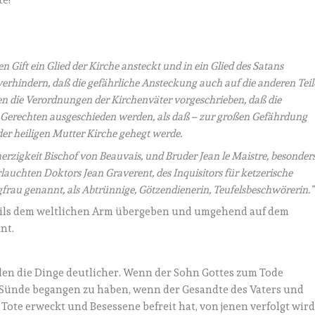
Gift ein Glied der Kirche ansteckt und in ein Glied des Satans
rhindern, daß die gefährliche Ansteckung auch auf die anderen Teil
ben die Verordnungen der Kirchenväter vorgeschrieben, daß die
r Gerechten ausgeschieden werden, als daß – zur großen Gefährdung
der heiligen Mutter Kirche gehegt werde.
rzigkeit Bischof von Beauvais, und Bruder Jean le Maistre, besonder
rlauchten Doktors Jean Graverent, des Inquisitors für ketzerische
gfrau genannt, als Abtrünnige, Götzendienerin, Teufelsbeschwörerin.”
eils dem weltlichen Arm übergeben und umgehend auf dem
nt.
den die Dinge deutlicher. Wenn der Sohn Gottes zum Tode
ne Sünde begangen zu haben, wenn der Gesandte des Vaters und
Tote erweckt und Besessene befreit hat, von jenen verfolgt wird