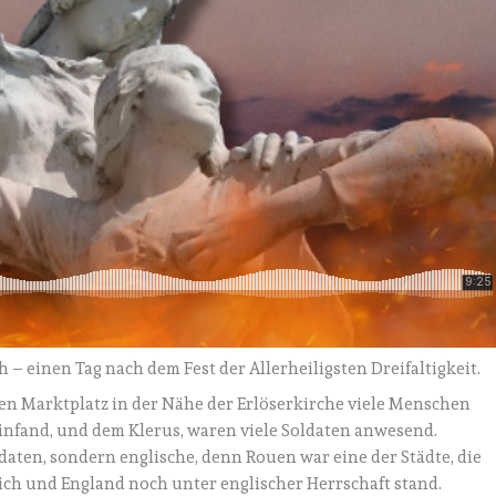
h – einen Tag nach dem Fest der Allerheiligsten Dreifaltigkeit.
en Marktplatz in der Nähe der Erlöserkirche viele Menschen
einfand, und dem Klerus, waren viele Soldaten anwesend.
daten, sondern englische, denn Rouen war eine der Städte, die
ch und England noch unter englischer Herrschaft stand.