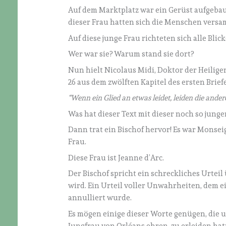
Auf dem Marktplatz war ein Gerüst aufgebaut
dieser Frau hatten sich die Menschen versam
Auf diese junge Frau richteten sich alle Blick
Wer war sie? Warum stand sie dort?
Nun hielt Nicolaus Midi, Doktor der Heilige
26 aus dem zwölften Kapitel des ersten Brief
“Wenn ein Glied an etwas leidet, leiden die ander
Was hat dieser Text mit dieser noch so junge
Dann trat ein Bischof hervor! Es war Monsei
Frau.
Diese Frau ist Jeanne d’Arc.
Der Bischof spricht ein schreckliches Urteil 
wird. Ein Urteil voller Unwahrheiten, dem 
annulliert wurde.
Es mögen einige dieser Worte genügen, die un
Jungfrau von Orléans ehren, zu erleiden hat