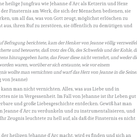
e heilige Jungfrau wie Jehanne d’Arc als Ketzerin und Hexe
der Finsternis am Werk, die sich der Menschen bedienen, sie
en, um all das, was von Gott zeugt, möglichst erlöschen zu
t aus, ihren Ruf zu zerstören, sie öffentlich zu demütigen und
uf Befragung berichtete, kam der Henker von Jeanne völlig verzweifel
erte und beteuerte, daß trotz des Öls, des Schwefels und der Kohle, d
ns hinzugegeben hatte, das Feuer diese nicht verzehrt, und weder di
orden waren, worüber er sich erstaunte, wie vor einem
nis wollte man vernichten und warf das Herz von Jeanne in die Seine.
g von Jeanne)
 kann man nicht vernichten. Alles, was aus Liebe und in
ttes nie in Vergessenheit. Im Fall von Jehanne ist ihr Leben gut
rbare und große Liebesgeschichte entdecken. Gewiß hat man
an Jeanne d’Arc zu verdunkeln und zu instrumentalisieren, und
Ihr Zeugnis leuchtete zu hell auf, als daß die Finsternis es nicht
 der heiligen Jehanne d’Arc macht, wird es finden und sich an