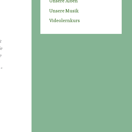
Unsere Alben
Unsere Musik
Videolernkurs
t
ie
e
”