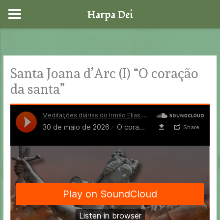
Harpa Dei
Skip
to
content
Santa Joana d’Arc (I) “O coração
da santa”