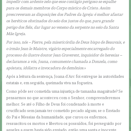
impedir com ardente zelo que esse contágio perigoso se espalhe
para os demais membros do Corpo místico de Cristo. Assim
prescreveram as disposições dos Padres da Igreja: é melhor afastar
os heréticos obstinados do seio dos justos do que, para grande
perigo dos fiéis, dar lugar ao veneno da serpente no seio da Santa
Mãe Igreja.
Por isso, nós – Pierre, pela misericórdia de Deus bispo de Beauvais, e
o irmão Jean le Maistre, vigário especialmente encarregado do
processo do ilustre doutor Jean Graverent, inquisidor de heresias –
declaramos a vós, Joana, comumente chamada a Donzela, como
apóstata, idólatra e invocadora de demônios
.»
Após a leitura da sentença, Joana d’Arc foi entregue às autoridades
estatais e, em seguida, queimada viva na fogueira.
Como pôde ser cometida uma injustiça de tamanha magnitude? Se
pensarmos no que aconteceu com o Senhor, compreenderemos
melhor. Se até o Filho de Deus foi condenado à morte e
crucificado sem jamais ter cometido pecado algum; se o Enviado
do Pai e Messias da humanidade, que curou os enfermos,
ressuscitou os mortos e libertou os possuídos, foi perseguido por
aqueles a quem havia sido enviado, então uma santa e inocente