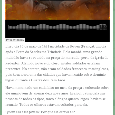
Era o dia 30 de maio de 1431 na cidade de Rouen (França), um dia
após a Festa da Santíssima Trindade. Pela manhã, uma grande
multidão havia se reunido na praça do mercado, perto da igreja do
Redentor. Além do povo e do clero, muitos soldados estavam
presentes. No entanto, não eram soldados franceses, mas ingleses,
pois Rouen era uma das cidades que haviam caído sob o domínio
inglês durante a Guerra dos Cem Anos.
Haviam montado um cadafalso no meio da praça e colocado sobre
ele uma jovem de apenas dezenove anos. Era por causa dela que
pessoas de todos os tipos, tanto clérigos quanto leigos, haviam se
reunido. Todos os olhares estavam voltados para ela.
Quem era essa jovem? Por que ela estava ali?