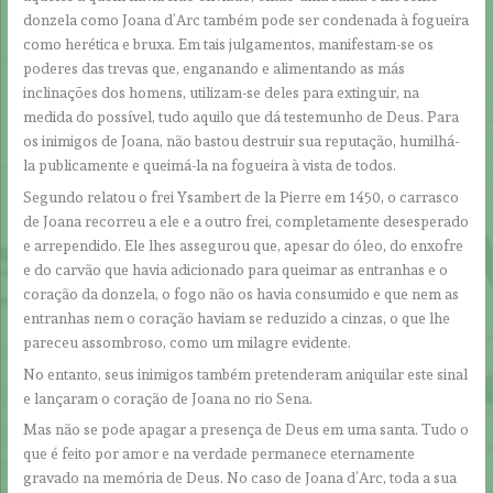
donzela como Joana d’Arc também pode ser condenada à fogueira
como herética e bruxa. Em tais julgamentos, manifestam-se os
poderes das trevas que, enganando e alimentando as más
inclinações dos homens, utilizam-se deles para extinguir, na
medida do possível, tudo aquilo que dá testemunho de Deus. Para
os inimigos de Joana, não bastou destruir sua reputação, humilhá-
la publicamente e queimá-la na fogueira à vista de todos.
Segundo relatou o frei Ysambert de la Pierre em 1450, o carrasco
de Joana recorreu a ele e a outro frei, completamente desesperado
e arrependido. Ele lhes assegurou que, apesar do óleo, do enxofre
e do carvão que havia adicionado para queimar as entranhas e o
coração da donzela, o fogo não os havia consumido e que nem as
entranhas nem o coração haviam se reduzido a cinzas, o que lhe
pareceu assombroso, como um milagre evidente.
No entanto, seus inimigos também pretenderam aniquilar este sinal
e lançaram o coração de Joana no rio Sena.
Mas não se pode apagar a presença de Deus em uma santa. Tudo o
que é feito por amor e na verdade permanece eternamente
gravado na memória de Deus. No caso de Joana d’Arc, toda a sua