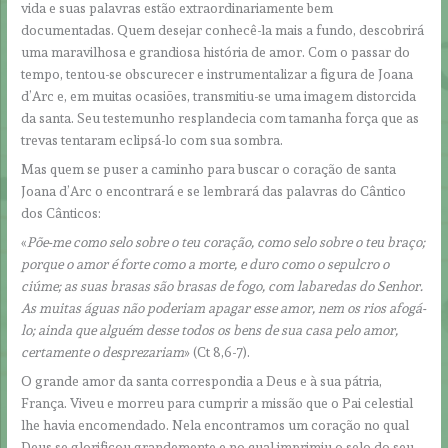
vida e suas palavras estão extraordinariamente bem
documentadas. Quem desejar conhecê-la mais a fundo, descobrirá
uma maravilhosa e grandiosa história de amor. Com o passar do
tempo, tentou-se obscurecer e instrumentalizar a figura de Joana
d’Arc e, em muitas ocasiões, transmitiu-se uma imagem distorcida
da santa. Seu testemunho resplandecia com tamanha força que as
trevas tentaram eclipsá-lo com sua sombra.
Mas quem se puser a caminho para buscar o coração de santa
Joana d’Arc o encontrará e se lembrará das palavras do Cântico
dos Cânticos:
«
Põe-me como selo sobre o teu coração, como selo sobre o teu braço;
porque o amor é forte como a morte, e duro como o sepulcro o
ciúme; as suas brasas são brasas de fogo, com labaredas do Senhor.
As muitas águas não poderiam apagar esse amor, nem os rios afogá-
lo; ainda que alguém desse todos os bens de sua casa pelo amor,
certamente o desprezariam
» (Ct 8,6-7).
O grande amor da santa correspondia a Deus e à sua pátria,
França. Viveu e morreu para cumprir a missão que o Pai celestial
lhe havia encomendado. Nela encontramos um coração no qual
Deus se glorificou grandemente e no qual imprimiu o selo do seu