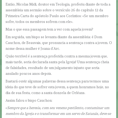
Então, Nicolas Midi, doutor em Teologia, proferiu diante de toda a
assembleia um sermão sobre o versículo 26 do capítulo 12 da
Primeira Carta do apóstolo Paulo aos Coríntios: «Se um membro
sofre, todos os membros sofrem com ele».
Mas o que essa passagem tem a ver com aquela jovem?
Em seguida, um bispo se levanta diante da assembleia: é Dom
Cauchon, de Beauvais, que pronuncia a sentença contra a jovem. O
nome dessa mulher é Joana d’Arc.
Quão terrível é a sentença proferida contra a mesma jovem que,
mais tarde, seria declarada santa pela Igreja! Uma sentença cheia
de falsidades, resultado de um julgamento injusto que seria
anulado poucos anos depois.
Bastará ouvir algumas palavras dessa sentença para termos uma
ideia do que teve de sofrer esta jovem, a quem honramos hoje, no
dia de sua festa, como a santa donzela de Orléans.
Assim falou o bispo Cauchon:
«
Sempre que a heresia, com seu veneno pestilento, contaminar um
membro da Igreja e o transformar em um servo de Satanás, deve-se