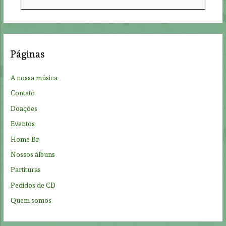
e
a
r
c
Páginas
h
f
A nossa música
o
Contato
r
Doações
:
Eventos
Home Br
Nossos álbuns
Partituras
Pedidos de CD
Quem somos