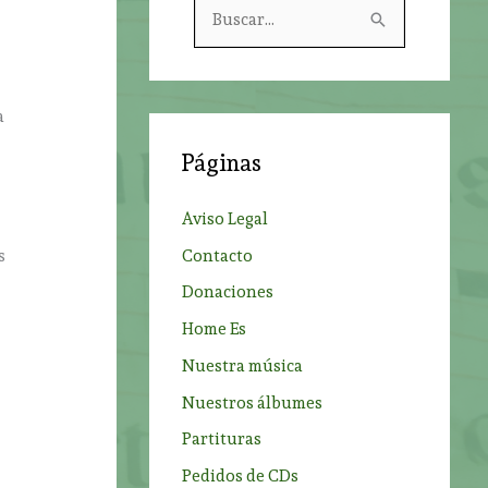
B
u
s
c
a
a
Páginas
r
p
Aviso Legal
o
Contacto
s
r
Donaciones
:
Home Es
Nuestra música
Nuestros álbumes
Partituras
Pedidos de CDs