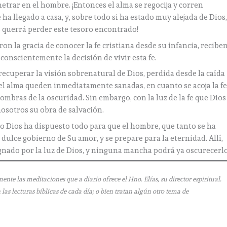
etrar en el hombre. ¡Entonces el alma se regocija y corren
ha llegado a casa, y, sobre todo si ha estado muy alejada de Dios
 querrá perder este tesoro encontrado!
on la gracia de conocer la fe cristiana desde su infancia, recibe
onscientemente la decisión de vivir esta fe.
n recuperar la visión sobrenatural de Dios, perdida desde la caída
el alma queden inmediatamente sanadas, en cuanto se acoja la fe
ombras de la oscuridad. Sin embargo, con la luz de la fe que Dios
nosotros su obra de salvación.
 Dios ha dispuesto todo para que el hombre, que tanto se ha
l dulce gobierno de Su amor, y se prepare para la eternidad. Allí,
gnado por la luz de Dios, y ninguna mancha podrá ya oscurecerlo
e las meditaciones que a diario ofrece el Hno. Elías, su director espiritual.
as lecturas bíblicas de cada día; o bien tratan algún otro tema de