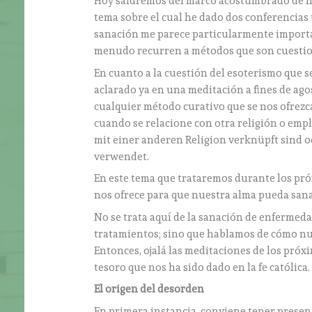
Hoy saldremos del marco acostumbrado de nue
tema sobre el cual he dado dos conferencias ú
sanación me parece particularmente importa
menudo recurren a métodos que son cuestio
En cuanto a la cuestión del esoterismo que se
aclarado ya en una meditación a fines de ag
cualquier método curativo que se nos ofrezc
cuando se relacione con otra religión o emp
mit einer anderen Religion verknüpft sind 
verwendet.
En este tema que trataremos durante los pró
nos ofrece para que nuestra alma pueda sana
No se trata aquí de la sanación de enfermeda
tratamientos; sino que hablamos de cómo nues
Entonces, ojalá las meditaciones de los pró
tesoro que nos ha sido dado en la fe católica.
El origen del desorden
En primera instancia, conviene tener prese