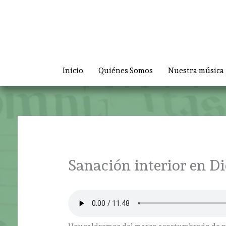
Ir
al
contenido
Inicio
Quiénes Somos
Nuestra música
Sanación interior en Dio