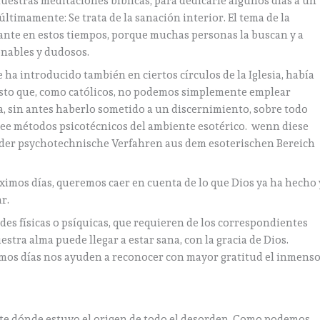
stras meditaciones bíblicas, para dedicarle algunos días a un
ltimamente: Se trata de la sanación interior. El tema de la
nte en estos tiempos, porque muchas personas la buscan y a
nables y dudosos.
 ha introducido también en ciertos círculos de la Iglesia, había
osto que, como católicos, no podemos simplemente emplear
a, sin antes haberlo sometido a un discernimiento, sobre todo
lee métodos psicotécnicos del ambiente esotérico. wenn diese
oder psychotechnische Verfahren aus dem esoterischen Bereich
ximos días, queremos caer en cuenta de lo que Dios ya ha hecho 
r.
des físicas o psíquicas, que requieren de los correspondientes
tra alma puede llegar a estar sana, con la gracia de Dios.
ximos días nos ayuden a reconocer con mayor gratitud el inmens
nte dónde estuvo el origen de todo el desorden. Como podemos