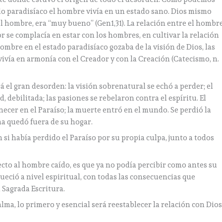
tado paradisíaco el hombre vivía en un estado sano. Dios mismo
l hombre, era “muy bueno” (Gen1,31). La relación entre el hombr
or se complacía en estar con los hombres, en cultivar la relación
hombre en el estado paradisíaco gozaba de la visión de Dios, las
vivía en armonía con el Creador y con la Creación (Catecismo, n.
rá el gran desorden: la visión sobrenatural se echó a perder; el
debilitada; las pasiones se rebelaron contra el espíritu. El
er en el Paraíso; la muerte entró en el mundo. Se perdió la
ma quedó fuera de su hogar.
si había perdido el Paraíso por su propia culpa, junto a todos
to al hombre caído, es que ya no podía percibir como antes su
eció a nivel espiritual, con todas las consecuencias que
 Sagrada Escritura.
lma, lo primero y esencial será reestablecer la relación con Dios