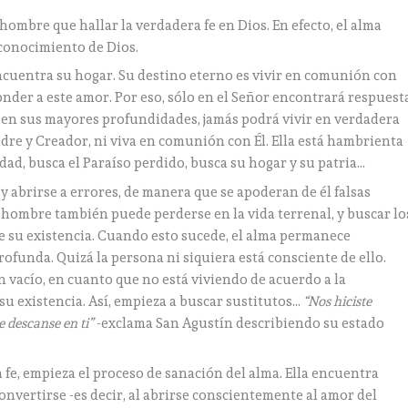
ombre que hallar la verdadera fe en Dios. En efecto, el alma
conocimiento de Dios.
encuentra su hogar. Su destino eterno es vivir en comunión con
ponder a este amor. Por eso, sólo en el Señor encontrará respuest
 en sus mayores profundidades, jamás podrá vivir en verdadera
adre y Creador, ni viva en comunión con Él. Ella está hambrienta
idad, busca el Paraíso perdido, busca su hogar y su patria…
y abrirse a errores, de manera que se apoderan de él falsas
 hombre también puede perderse en la vida terrenal, y buscar lo
de su existencia. Cuando esto sucede, el alma permanece
funda. Quizá la persona ni siquiera está consciente de ello.
n vacío, en cuanto que no está viviendo de acuerdo a la
u existencia. Así, empieza a buscar sustitutos…
“Nos hiciste
e descanse en ti”
-exclama San Agustín describiendo su estado
fe, empieza el proceso de sanación del alma. Ella encuentra
onvertirse -es decir, al abrirse conscientemente al amor del