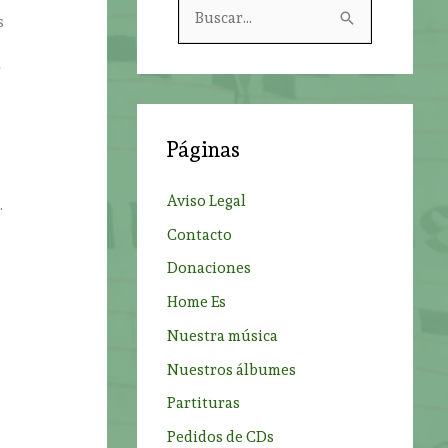
B
s
u
e
s
r
c
a
Páginas
r
p
Aviso Legal
.
o
Contacto
r
Donaciones
:
Home Es
Nuestra música
Nuestros álbumes
r
Partituras
Pedidos de CDs