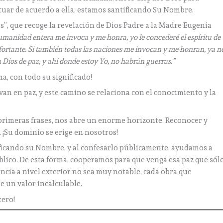
ctuar de acuerdo a ella, estamos santificando Su Nombre.
os”, que recoge la revelación de Dios Padre a la Madre Eugenia
humanidad entera me invoca y me honra, yo le concederé el espíritu de
nfortante. Si también todas las naciones me invocan y me honran, ya n
 Dios de paz, y ahí donde estoy Yo, no habrán guerras.”
a, con todo su significado!
van en paz, y este camino se relaciona con el conocimiento y la
 primeras frases, nos abre un enorme horizonte. Reconocer y
. ¡Su dominio se erige en nosotros!
ficando su Nombre, y al confesarlo públicamente, ayudamos a
blico. De esta forma, cooperamos para que venga esa paz que sól
cia a nivel exterior no sea muy notable, cada obra que
e un valor incalculable.
tero!