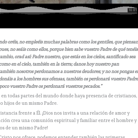
uando oréis, no empleéis muchas palabras como los gentiles, que piensa
ues, no seáis como ellos, porque bien sabe vuestro Padre de qué tenéis
ambio, orad así: Padre nuestro, que estás en los cielos, santificado sea
omo en el cielo, también en la tierra; danos hoy nuestro pan
también nosotros perdonamos a nuestros deudores; y no nos pongas e
perdonáis a los hombres sus ofensas, también os perdonará vuestro Padr
ampoco vuestro Padre os perdonará vuestros pecados.”
a en todas partes del mundo donde haya presencia de cristianos,
mo hijos de un mismo Padre.
stancia frente a Él. ¡Dios nos invita a una relación de amor y
ración crea una comunión espiritual y familiar entre el hombre y
ijos de un mismo Padre!
Cristo nos ofrece, podemos entender también las primeras