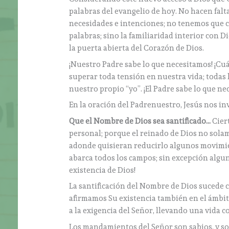
palabras del evangelio de hoy. No hacen fal
necesidades e intenciones; no tenemos que c
palabras; sino la familiaridad interior con D
la puerta abierta del Corazón de Dios.
¡Nuestro Padre sabe lo que necesitamos! ¡Cu
superar toda tensión en nuestra vida; todas
nuestro propio “yo”. ¡El Padre sabe lo que ne
En la oración del Padrenuestro, Jesús nos inv
Que el Nombre de Dios sea santificado…
Cier
personal; porque el reinado de Dios no sola
adonde quisieran reducirlo algunos movimien
abarca todos los campos; sin excepción alguna
existencia de Dios!
La santificación del Nombre de Dios sucede 
afirmamos Su existencia también en el ámbi
a la exigencia del Señor, llevando una vida
Los mandamientos del Señor son sabios, y so