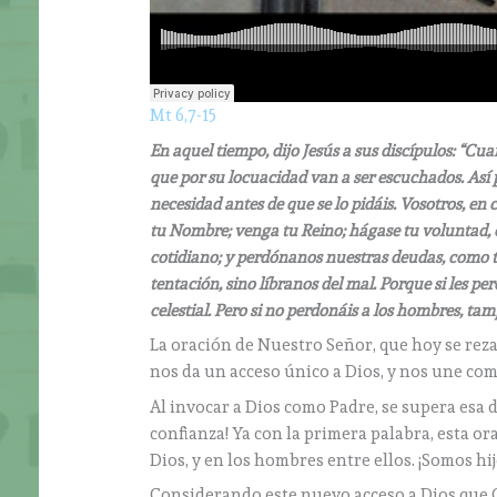
Mt 6,7-15
En aquel tiempo, dijo Jesús a sus discípulos: “C
que por su locuacidad van a ser escuchados. Así p
necesidad antes de que se lo pidáis. Vosotros, en c
tu Nombre; venga tu Reino; hágase tu voluntad, c
cotidiano; y perdónanos nuestras deudas, como 
tentación, sino líbranos del mal. Porque si les 
celestial. Pero si no perdonáis a los hombres, t
La oración de Nuestro Señor, que hoy se rez
nos da un acceso único a Dios, y nos une co
Al invocar a Dios como Padre, se supera esa di
confianza! Ya con la primera palabra, esta o
Dios, y en los hombres entre ellos. ¡Somos h
Considerando este nuevo acceso a Dios que 