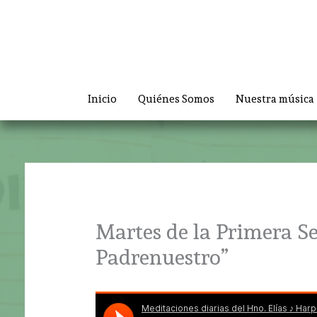
Ir
al
contenido
Inicio
Quiénes Somos
Nuestra música
Martes de la Primera S
Padrenuestro”