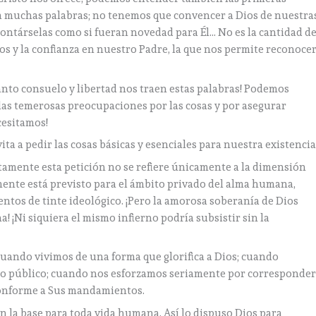
ta muchas palabras; no tenemos que convencer a Dios de nuestra
ontárselas como si fueran novedad para Él… No es la cantidad d
ios y la confianza en nuestro Padre, la que nos permite reconoce
ánto consuelo y libertad nos traen estas palabras! Podemos
 las temerosas preocupaciones por las cosas y por asegurar
cesitamos!
ita a pedir las cosas básicas y esenciales para nuestra existencia
tamente esta petición no se refiere únicamente a la dimensión
mente está previsto para el ámbito privado del alma humana,
tos de tinte ideológico. ¡Pero la amorosa soberanía de Dios
! ¡Ni siquiera el mismo infierno podría subsistir sin la
cuando vivimos de una forma que glorifica a Dios; cuando
to público; cuando nos esforzamos seriamente por corresponde
 conforme a Sus mandamientos.
n la base para toda vida humana. Así lo dispuso Dios para