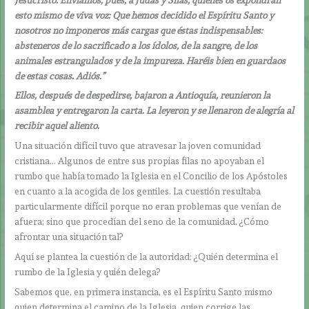
esto mismo de viva voz: Que hemos decidido el Espíritu Santo y
nosotros no imponeros más cargas que éstas indispensables:
absteneros de lo sacrificado a los ídolos, de la sangre, de los
animales estrangulados y de la impureza. Haréis bien en guardaos
de estas cosas. Adiós.”
Ellos, después de despedirse, bajaron a Antioquía, reunieron la
asamblea y entregaron la carta. La leyeron y se llenaron de alegría al
recibir aquel aliento.
Una situación difícil tuvo que atravesar la joven comunidad
cristiana… Algunos de entre sus propias filas no apoyaban el
rumbo que había tomado la Iglesia en el Concilio de los Apóstoles
en cuanto a la acogida de los gentiles. La cuestión resultaba
particularmente difícil porque no eran problemas que venían de
afuera; sino que procedían del seno de la comunidad. ¿Cómo
afrontar una situación tal?
Aquí se plantea la cuestión de la autoridad: ¿Quién determina el
rumbo de la Iglesia y quién delega?
Sabemos que, en primera instancia, es el Espíritu Santo mismo
quien determina el camino de la Iglesia, quien corrige las