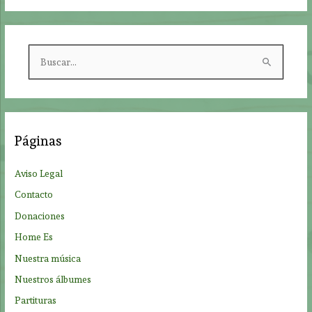
B
u
s
c
a
Páginas
r
p
Aviso Legal
o
Contacto
r
Donaciones
:
Home Es
Nuestra música
Nuestros álbumes
Partituras