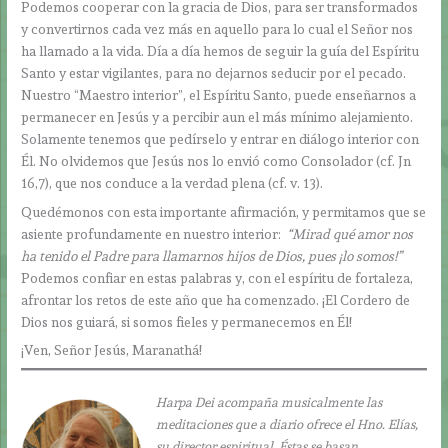
Podemos cooperar con la gracia de Dios, para ser transformados
y convertirnos cada vez más en aquello para lo cual el Señor nos
ha llamado a la vida. Día a día hemos de seguir la guía del Espíritu
Santo y estar vigilantes, para no dejarnos seducir por el pecado.
Nuestro “Maestro interior”, el Espíritu Santo, puede enseñarnos a
permanecer en Jesús y a percibir aun el más mínimo alejamiento.
Solamente tenemos que pedírselo y entrar en diálogo interior con
Él. No olvidemos que Jesús nos lo envió como Consolador (cf. Jn
16,7), que nos conduce a la verdad plena (cf. v. 13).
Quedémonos con esta importante afirmación, y permitamos que se
asiente profundamente en nuestro interior:
“
Mirad qué amor nos
ha tenido el Padre para llamarnos hijos de Dios, pues ¡lo somos!”
Podemos confiar en estas palabras y, con el espíritu de fortaleza,
afrontar los retos de este año que ha comenzado. ¡El Cordero de
Dios nos guiará, si somos fieles y permanecemos en Él!
¡Ven, Señor Jesús, Maranathá!
Harpa Dei acompaña musicalmente las
meditaciones que a diario ofrece el Hno. Elías,
su director espiritual. Éstas se basan