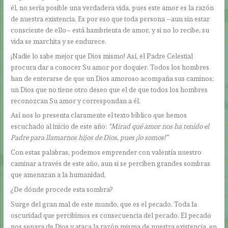
él, no sería posible una verdadera vida, pues este amor es la razón
de nuestra existencia. Es por eso que toda persona –aun sin estar
consciente de ello– está hambrienta de amor, y si no lo recibe, su
vida se marchita y se endurece.
¡Nadie lo sabe mejor que Dios mismo! Así, el Padre Celestial
procura dar a conocer Su amor por doquier. Todos los hombres
han de enterarse de que un Dios amoroso acompaña sus caminos;
un Dios que no tiene otro deseo que el de que todos los hombres
reconozcan Su amor y correspondan a él.
Así nos lo presenta claramente el texto bíblico que hemos
escuchado al inicio de este año:
“
Mirad qué amor nos ha tenido el
Padre para llamarnos hijos de Dios, pues ¡lo somos!”
Con estas palabras, podemos emprender con valentía nuestro
caminar a través de este año, aun si se perciben grandes sombras
que amenazan a la humanidad.
¿De dónde procede esta sombra?
Surge del gran mal de este mundo, que es el pecado. Toda la
oscuridad que percibimos es consecuencia del pecado. El pecado
nos separa de Dios y ataca la razón misma de nuestra existencia, en