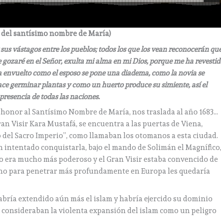
a del santísimo nombre de María)
sus vástagos entre los pueblos; todos los que los vean reconocerán qu
e gozaré en el Señor, exulta mi alma en mi Dios, porque me ha revestid
ha envuelto como el esposo se pone una diadema, como la novia se
ce germinar plantas y como un huerto produce su simiente, así el
presencia de todas las naciones.
honor al Santísimo Nombre de María, nos traslada al año 1683…
ran Visir Kara Mustafá, se encuentra a las puertas de Viena,
 del Sacro Imperio”, como llamaban los otomanos a esta ciudad.
ían intentado conquistarla, bajo el mando de Solimán el Magnífico
ito era mucho más poderoso y el Gran Visir estaba convencido de
ino para penetrar más profundamente en Europa les quedaría
habría extendido aún más el islam y habría ejercido su dominio
 consideraban la violenta expansión del islam como un peligro