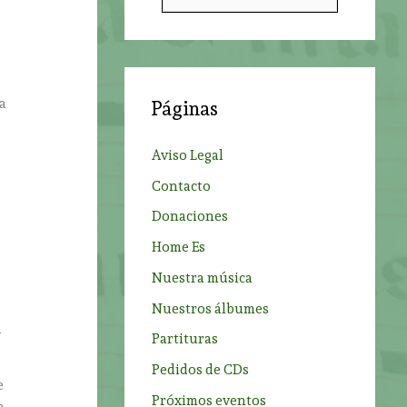
u
s
c
a
a
Páginas
r
p
Aviso Legal
o
Contacto
r
Donaciones
:
Home Es
Nuestra música
Nuestros álbumes
y
Partituras
Pedidos de CDs
e
Próximos eventos