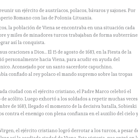
reunir un ejército de austríacos, polacos, bávaros y sajones. Por
Imperio Romano con las de Polonia-Lituania.
rcos, la población de Viena se encontraba en una situación cada
re y miles de minadores turcos trabajaban de forma subterráne
ograr así la conquista.
s oraciones a Dios… El 15 de agosto de 1683, en la Fiesta de la
rtió personalmente hacia Viena, para acudir en ayuda del
ico. Aconsejado por un santo sacerdote capuchino,
bía confiado al rey polaco el mando supremo sobre las tropas
da ciudad con el ejército cristiano, el Padre Marco celebró el
o de acólito. Luego exhortó a los soldados a repetir muchas veces
embre de 1683, llegado el momento de la decisiva batalla, Sobieski
 contra el enemigo con plena confianza en el auxilio del cielo 
irgen, el ejército cristiano logró derrotar a los turcos, a pesar d