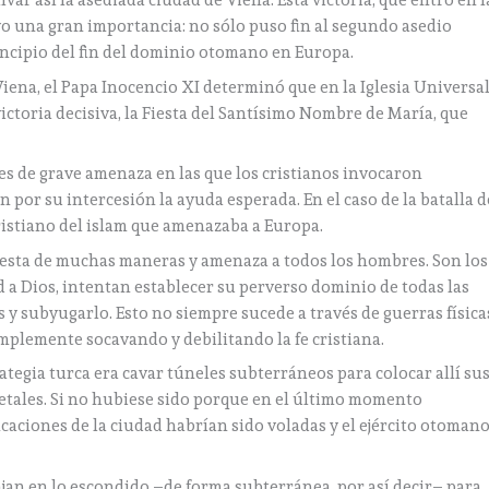
ar así la asediada ciudad de Viena. Esta victoria, que entró en l
vo una gran importancia: no sólo puso fin al segundo asedio
incipio del fin del dominio otomano en Europa.
Viena, el Papa Inocencio XI determinó que en la Iglesia Universa
 victoria decisiva, la Fiesta del Santísimo Nombre de María, que
es de grave amenaza en las que los cristianos invocaron
 por su intercesión la ayuda esperada. En el caso de la batalla d
cristiano del islam que amenazaba a Europa.
fiesta de muchas maneras y amenaza a todos los hombres. Son los
ad a Dios, intentan establecer su perverso dominio de todas las
s y subyugarlo. Esto no siempre sucede a través de guerras física
mplemente socavando y debilitando la fe cristiana.
ategia turca era cavar túneles subterráneos para colocar allí su
 letales. Si no hubiese sido porque en el último momento
icaciones de la ciudad habrían sido voladas y el ejército otoman
an en lo escondido –de forma subterránea, por así decir– para