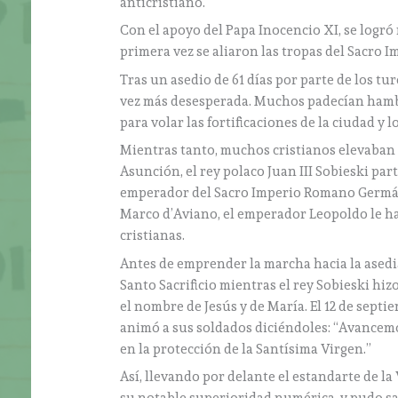
anticristiano.
Con el apoyo del Papa Inocencio XI, se logró 
primera vez se aliaron las tropas del Sacro 
Tras un asedio de 61 días por parte de los tu
vez más desesperada. Muchos padecían hamb
para volar las fortificaciones de la ciudad y l
Mientras tanto, muchos cristianos elevaban su
Asunción, el rey polaco Juan III Sobieski pa
emperador del Sacro Imperio Romano Germán
Marco d’Aviano, el emperador Leopoldo le ha
cristianas.
Antes de emprender la marcha hacia la asedia
Santo Sacrificio mientras el rey Sobieski hiz
el nombre de Jesús y de María. El 12 de septi
animó a sus soldados diciéndoles: “Avancemos
en la protección de la Santísima Virgen.”
Así, llevando por delante el estandarte de la V