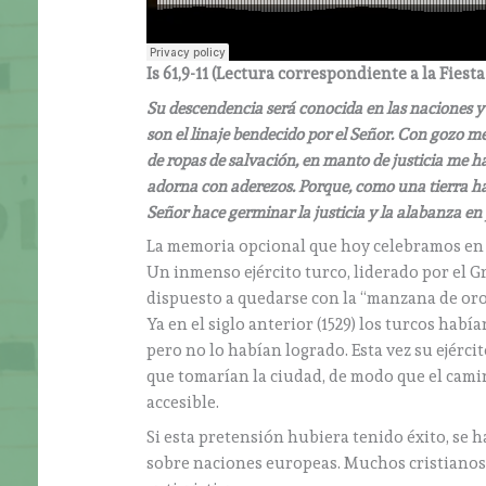
Is 61,9-11 (
Lectura correspondiente a la Fiest
Su descendencia será conocida en las naciones y 
son el linaje bendecido por el Señor. Con gozo m
de ropas de salvación, en manto de justicia me 
adorna con aderezos. Porque, como una tierra ha
Señor hace germinar la justicia y la alabanza en 
La memoria opcional que hoy celebramos en 
Un inmenso ejército turco, liderado por el G
dispuesto a quedarse con la “manzana de oro
Ya en el siglo anterior (1529) los turcos hab
pero no lo habían logrado. Esta vez su ejérc
que tomarían la ciudad, de modo que el cam
accesible.
Si esta pretensión hubiera tenido éxito, se 
sobre naciones europeas. Muchos cristianos