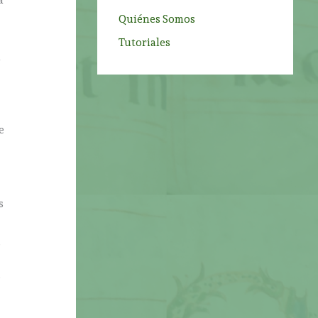
a
Quiénes Somos
Tutoriales
l
e
s
s
o