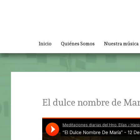
Ir
al
contenido
Inicio
Quiénes Somos
Nuestra música
El dulce nombre de Mar