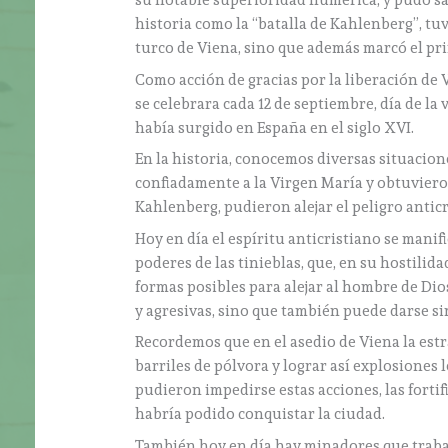
su notable superioridad numérica, y pudo salv
historia como la “batalla de Kahlenberg”, tu
turco de Viena, sino que además marcó el pr
Como acción de gracias por la liberación de 
se celebrara cada 12 de septiembre, día de la
había surgido en España en el siglo XVI.
En la historia, conocemos diversas situacion
confiadamente a la Virgen María y obtuvieron
Kahlenberg, pudieron alejar el peligro anti
Hoy en día el espíritu anticristiano se mani
poderes de las tinieblas, que, en su hostilid
formas posibles para alejar al hombre de Dio
y agresivas, sino que también puede darse si
Recordemos que en el asedio de Viena la estr
barriles de pólvora y lograr así explosiones
pudieron impedirse estas acciones, las fortif
habría podido conquistar la ciudad.
También hoy en día hay minadores que trabaj