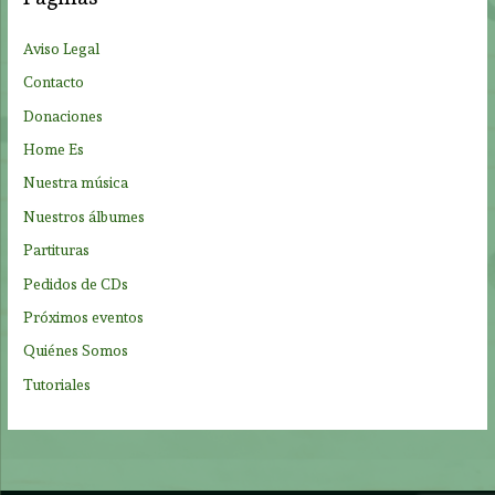
r
p
Aviso Legal
o
Contacto
r
Donaciones
:
Home Es
Nuestra música
Nuestros álbumes
Partituras
Pedidos de CDs
Próximos eventos
Quiénes Somos
Tutoriales