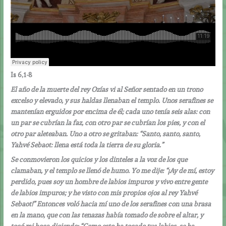
Is 6,1-8
El año de la muerte del rey Ozías vi al Señor sentado en un trono
excelso y elevado, y sus haldas llenaban el templo. Unos serafines se
mantenían erguidos por encima de él; cada uno tenía seis alas: con
un par se cubrían la faz, con otro par se cubrían los pies, y con el
otro par aleteaban. Uno a otro se gritaban: “Santo, santo, santo,
Yahvé Sebaot: llena está toda la tierra de su gloria.”
Se conmovieron los quicios y los dinteles a la voz de los que
clamaban, y el templo se llenó de humo. Yo me dije: “¡Ay de mí, estoy
perdido, pues soy un hombre de labios impuros y vivo entre gente
de labios impuros; y he visto con mis propios ojos al rey Yahvé
Sebaot!” Entonces voló hacia mí uno de los serafines con una brasa
en la mano, que con las tenazas había tomado de sobre el altar, y
tocó mi boca diciendo: “Como esto ha tocado tus labios, se ha