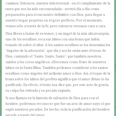
caminos. Entonces, nuestra vida terrenal –en el cumplimiento de la
tarea que nos ha sido encomendada– servirá día a día como
preparación para el encuentro definitivo con Dios, para llegar a
nuestro hogar perpetuo en el gozo perfecto. Por el momento,
vemos sólo a través de la fe; pero entonces veremos cara a cara.
Dios libera a Isaías de su temor, y un ángel de la más alta jerarquía,
uno de los serafines, toca sus labios con una brasa que había
tomado de sobre el altar. A los santos serafines se los denomina los
“ángeles de la adoración”, que día y noche están ante el trono de
Dios, cantando el “Santo, Santo, Santo”, que también nosotros,
unidos a los coros angélicos, ofrecemos como fruto de nuestros
labios en la Santa Misa. También podemos considerar a los santos
serafines como ángeles del ardiente amor a Dios. Así, el toque de la
brasa sobre los labios del profeta significa que el amor divino lo ha
purificado. En efecto, el texto nos dice que, por este acto de gracia,
su culpa fue retirada y su pecado expiado.
Si nos fijamos en la historia de salvación de Dios para con el
hombre, podremos reconocer que fue un acto de amor suyo el que
expió nuestros pecados. De hecho, toda la purificación del hombre
sucede a través del amor.