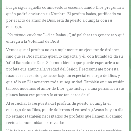
Luego sigue aquella conmovedora escena cuando Dios pregunta a
quién podrá enviar en su Nombre. El profeta Isaías, purificado ya
por el acto de amor de Dios, está dispuesto a cumplir con su
encargo.
“Yo mismo: envíame.”
–dice Isaías. ¡Qué palabra tan generosa y qué
entrega a la Voluntad de Dios!
Vemos que el profeta no es simplemente un ejecutor de órdenes;
sino que es Dios mismo quien lo capacita, y él, con humildad, da su
‘sí’ al llamado de Dios. Sabemos bien lo que puede esperarle a un
profeta que anuncia la verdad del Señor. Precisamente por esta
razón es necesario que actúe bajo un especial encargo de Dios, y
que sólo en Él encuentre toda su seguridad. También en una misión
tal reconocemos el amor de Dios, que incluye a una persona en sus
planes hasta ese punto y la atrae tan cerca de sí.
Al escuchar la respuesta del profeta, dispuesto a cumplir el
encargo de su Dios, puede dolernos el corazón. ¿Acaso hoy en día
no estamos también necesitados de profetas que llamen al camino
recto a la humanidad extraviada?
Y la Iglesia, que debería asumir la tarea de la corrección profética,