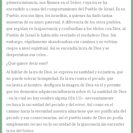
primera instancia, nos fijamos en el Señor, cuya ira se ha
encendido a causa del comportamiento del Pueblo de Israel. Es su
Pueblo; son sus hijos, los israelitas, a quienes ha dado tantas
muestras de su amor paternal. A diferencia de los otros pueblos,
que seguían en la ignorancia y confundían a los ídolos con Dios, al
Pueblo de Israel le había sido revelado el verdadero Dios. Sin
embargo, rápidamente abandonaban sus caminos y se volvían
ciegos a nivel espiritual. Así se encendía la ira de Dios y se
despertaban sus celos…
¿Qué quiere decir esto?
Al hablar de la ira de Dios, se expresa su santidad y su justicia, que
no puede tolerar la impiedad. Es la ira contra el pecado, que
esclaviza al hombre, desfigura la imagen de Dios en él y permite
que los demonios adquieran influencia sobre él. La santidad de Dios
–en la cual no hay sombra alguna (1Jn 1,5)– necesariamente
rechaza la oscuridad del pecado y del error. Así como en el
camino hacia la eternidad nuestra alma tiene que ser purificada del
pecado y sus consecuencias, así el pueblo santo de Dios no podía
simplemente recaer en la oscuridad de la ignorancia sin encender
la ira del Señor.