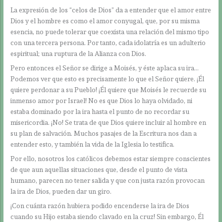
La expresión de los “celos de Dios” da a entender que el amor entre
Dios y el hombre es como el amor conyugal, que, por su misma
esencia, no puede tolerar que coexista una relación del mismo tipo
con una tercera persona. Por tanto, cada idolatría es un adulterio
espiritual; una ruptura de la Alianza con Dios.
Pero entonces el Señor se dirige a Moisés, y éste aplaca su ira…
Podemos ver que esto es precisamente lo que el Señor quiere. ¡Él
quiere perdonar a su Pueblo! ¡Él quiere que Moisés le recuerde su
inmenso amor por Israel! No es que Dios lo haya olvidado, ni
estaba dominado por la ira hasta el punto de no recordar su
misericordia. ¡No! Se trata de que Dios quiere incluir al hombre en
su plan de salvación. Muchos pasajes de la Escritura nos dan a
entender esto, y también la vida de la Iglesia lo testifica.
Por ello, nosotros los católicos debemos estar siempre conscientes
de que aun aquellas situaciones que, desde el punto de vista
humano, parecen no tener salida y que con justa razón provocan
la ira de Dios, pueden dar un giro.
¡Con cuánta razón hubiera podido encenderse la ira de Dios
cuando su Hijo estaba siendo clavado en la cruz! Sin embargo, Él