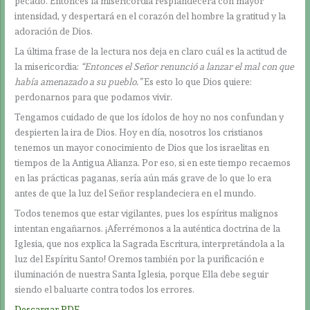
pecado. Entonces la misericordia resplandecerá con mayor
intensidad, y despertará en el corazón del hombre la gratitud y la
adoración de Dios.
La última frase de la lectura nos deja en claro cuál es la actitud de
la misericordia:
“Entonces el Señor renunció a lanzar el mal con que
había amenazado a su pueblo.”
Es esto lo que Dios quiere:
perdonarnos para que podamos vivir.
Tengamos cuidado de que los ídolos de hoy no nos confundan y
despierten la ira de Dios. Hoy en día, nosotros los cristianos
tenemos un mayor conocimiento de Dios que los israelitas en
tiempos de la Antigua Alianza. Por eso, si en este tiempo recaemos
en las prácticas paganas, sería aún más grave de lo que lo era
antes de que la luz del Señor resplandeciera en el mundo.
Todos tenemos que estar vigilantes, pues los espíritus malignos
intentan engañarnos. ¡Aferrémonos a la auténtica doctrina de la
Iglesia, que nos explica la Sagrada Escritura, interpretándola a la
luz del Espíritu Santo! Oremos también por la purificación e
iluminación de nuestra Santa Iglesia, porque Ella debe seguir
siendo el baluarte contra todos los errores.
Descargar PDF