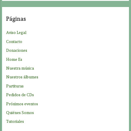
c
a
Páginas
r
p
Aviso Legal
o
Contacto
r
Donaciones
:
Home Es
Nuestra música
Nuestros álbumes
Partituras
Pedidos de CDs
Próximos eventos
Quiénes Somos
Tutoriales