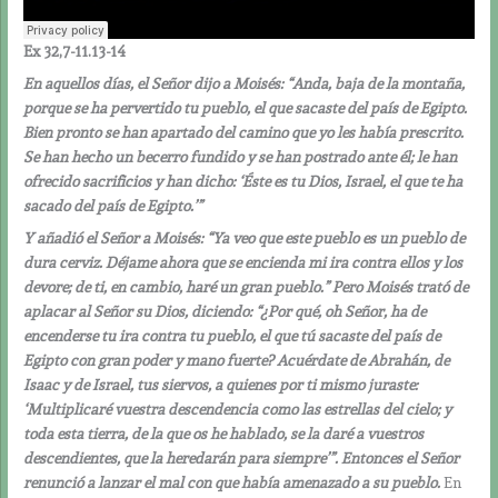
Ex 32,7-11.13-14
En aquellos días, el Señor dijo a Moisés: “Anda, baja de la montaña,
porque se ha pervertido tu pueblo, el que sacaste del país de Egipto.
Bien pronto se han apartado del camino que yo les había prescrito.
Se han hecho un becerro fundido y se han postrado ante él; le han
ofrecido sacrificios y han dicho: ‘Éste es tu Dios, Israel, el que te ha
sacado del país de Egipto.’”
Y añadió el Señor a Moisés: “Ya veo que este pueblo es un pueblo de
dura cerviz. Déjame ahora que se encienda mi ira contra ellos y los
devore; de ti, en cambio, haré un gran pueblo.” Pero Moisés trató de
aplacar al Señor su Dios, diciendo: “¿Por qué, oh Señor, ha de
encenderse tu ira contra tu pueblo, el que tú sacaste del país de
Egipto con gran poder y mano fuerte? Acuérdate de Abrahán, de
Isaac y de Israel, tus siervos, a quienes por ti mismo juraste:
‘Multiplicaré vuestra descendencia como las estrellas del cielo; y
toda esta tierra, de la que os he hablado, se la daré a vuestros
descendientes, que la heredarán para siempre’”. Entonces el Señor
renunció a lanzar el mal con que había amenazado a su pueblo.
En