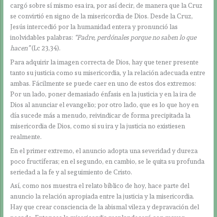
cargó sobre sí mismo esa ira, por así decir, de manera que la Cruz
se convirtió en signo de la misericordia de Dios. Desde la Cruz,
Jesús intercedió por la humanidad entera y pronunció las
inolvidables palabras:
“Padre, perdónales porque no saben lo que
hacen”
(Lc 23,34).
Para adquirir la imagen correcta de Dios, hay que tener presente
tanto su justicia como su misericordia, y la relación adecuada entre
ambas. Fácilmente se puede caer en uno de estos dos extremos:
Por un lado, poner demasiado énfasis en la justicia y en la ira de
Dios al anunciar el evangelio; por otro lado, que es lo que hoy en
día sucede más a menudo, reivindicar de forma precipitada la
misericordia de Dios, como si su ira y la justicia no existiesen
realmente.
En el primer extremo, el anuncio adopta una severidad y dureza
poco fructíferas; en el segundo, en cambio, se le quita su profunda
seriedad a la fe y al seguimiento de Cristo.
Así, como nos muestra el relato bíblico de hoy, hace parte del
anuncio la relación apropiada entre la justicia y la misericordia.
Hay que crear consciencia de la abismal vileza y depravación del