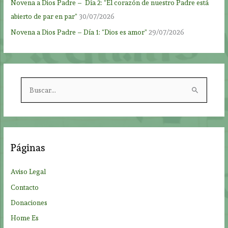
Novena a Dios Padre – Día 2: “El corazón de nuestro Padre está
abierto de par en par”
30/07/2026
Novena a Dios Padre – Día 1: “Dios es amor”
29/07/2026
B
u
s
c
a
Páginas
r
p
Aviso Legal
o
Contacto
r
Donaciones
:
Home Es