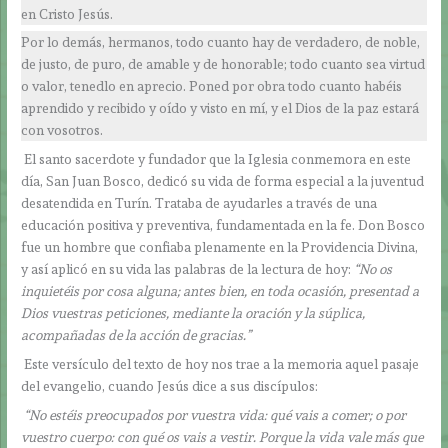
en Cristo Jesús.
Por lo demás, hermanos, todo cuanto hay de verdadero, de noble,
de justo, de puro, de amable y de honorable; todo cuanto sea virtud
o valor, tenedlo en aprecio. Poned por obra todo cuanto habéis
aprendido y recibido y oído y visto en mí, y el Dios de la paz estará
con vosotros.
El santo sacerdote y fundador que la Iglesia conmemora en este
día, San Juan Bosco, dedicó su vida de forma especial a la juventud
desatendida en Turín. Trataba de ayudarles a través de una
educación positiva y preventiva, fundamentada en la fe. Don Bosco
fue un hombre que confiaba plenamente en la Providencia Divina,
y así aplicó en su vida las palabras de la lectura de hoy:
“No os
inquietéis por cosa alguna; antes bien, en toda ocasión, presentad a
Dios vuestras peticiones, mediante la oración y la súplica,
acompañadas de la acción de gracias.”
Este versículo del texto de hoy nos trae a la memoria aquel pasaje
del evangelio, cuando Jesús dice a sus discípulos:
“No estéis preocupados por vuestra vida: qué vais a comer; o por
vuestro cuerpo: con qué os vais a vestir. Porque la vida vale más que