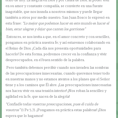
texto de hoy. La alegría en Dios y por causa de Dios, al poder vivir
en su amor y constante compañía, se convierte en una fuente
inagotable, que nos inunda a nosotros mismos y puede llegar
también a otros por medio nuestro. San Juan Bosco lo expresó en
esta frase:
“Lo mejor que podemos hacer en este mundo es hacer el
bien, estar alegres y dejar que canten los gorriones”
Entonces, se nos invita a que, en el amor concreto y con sencillez,
pongamos en práctica nuestra fe; y así estaremos colaborando en
el Reino de Dios. ¡Cada día nos presenta oportunidades para
hacerlo! De esta forma, podremos crecer en la confianza y vivir
despreocupados, en el buen sentido de la palabra.
Pero también debemos percibir cuando nos invaden las sombras
de las preocupaciones innecesarias, cuando queremos tener todo
en nuestras manos y no estamos atentos a los planes que el Señor
tiene y a los caminos que Él abre. ¡Las preocupaciones innecesarias
nos hacen vivir en una tensión interior! ¡Nos roban la sencillez y
agilidad en la fe, que nacen de la alegría!
“Confiadle todas vuestras preocupaciones, pues él cuida de
vosotros”
(1 Pe 5,7). ¡Pongamos en práctica estas palabras! ¡Dios
espera que lo hagamos!