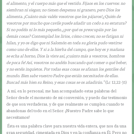
el alimento, y el cuerpo más que el vestido. Fijaos en los cuervos: no
siembran ni siegan; no tienen despensa ni granero, pero Dios los
alimenta. ¡Cuánto más valéis vosotros que los pájaros! ¿Quién de
vosotros por mucho que cavile puede añadir un codo a su estatura?
Si no podéis ni lo más pequeño, ¿por qué os preocupáis por las
demás cosas? Contemplad los lirios, cómo crecen; no se fatigan ni
hilan, y yo os digo que ni Salomón en toda su gloria pudo vestirse
como uno de ellos. Y si a la hierba del campo, que hoy es y mañana
se echa al horno, Dios la viste así, ¡cuánto más a vosotros, hombres
de poca fe! Así, vosotros no andéis buscando qué comer o qué beber,
y no estéis inquietos. Por todas esas cosas se afanan los gentiles del
mundo. Bien sabe vuestro Padre que estáis necesitados de ellas.
Buscad más bien su Reino, y esas cosas se os añadirán.”
(Lc 12,22-31)
A mí, en lo personal, me han acompañado estas palabras del
Señor desde el momento de mi conversión, y puedo dar testimonio
de que son verdaderas, y de que realmente se cumplen cuando te
abandonas del todo en el Señor. ¡Nuestro Padre sabe lo que
necesitamos!
Ésta es una palabra clave para nuestra vida entera, que nos da una
gran seguridad, cimentada en Dios y en la confianza en Él. Pero no