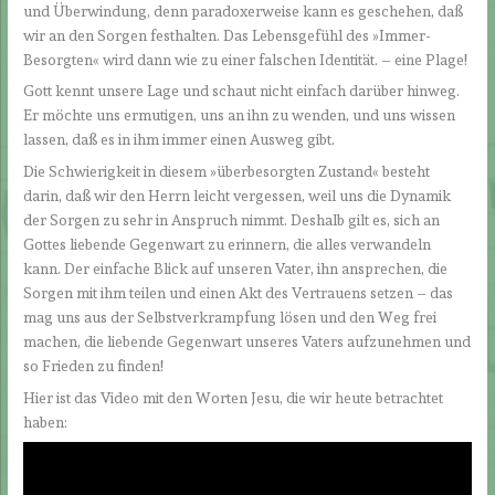
und Überwindung, denn paradoxerweise kann es geschehen, daß
wir an den Sorgen festhalten. Das Lebensgefühl des »Immer-
Besorgten« wird dann wie zu einer falschen Identität. – eine Plage!
Gott kennt unsere Lage und schaut nicht einfach darüber hinweg.
Er möchte uns ermutigen, uns an ihn zu wenden, und uns wissen
lassen, daß es in ihm immer einen Ausweg gibt.
Die Schwierigkeit in diesem »überbesorgten Zustand« besteht
darin, daß wir den Herrn leicht vergessen, weil uns die Dynamik
der Sorgen zu sehr in Anspruch nimmt. Deshalb gilt es, sich an
Gottes liebende Gegenwart zu erinnern, die alles verwandeln
kann. Der einfache Blick auf unseren Vater, ihn ansprechen, die
Sorgen mit ihm teilen und einen Akt des Vertrauens setzen – das
mag uns aus der Selbstverkrampfung lösen und den Weg frei
machen, die liebende Gegenwart unseres Vaters aufzunehmen und
so Frieden zu finden!
Hier ist das Video mit den Worten Jesu, die wir heute betrachtet
haben: