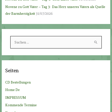
Novene zu Gott Vater – Tag 3: Das Herz unseres Vaters als Quelle
der Barmherzigkeit
31/07/2026
S
u
c
h
e
Seiten
n
n
CD Bestellungen
a
Home De
c
IMPRESSUM
h
Kommende Termine
: