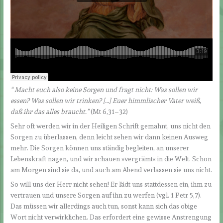
“
Macht euch also keine Sorgen und fragt nicht: Was sollen wir
essen? Was sollen wir trinken? […] Euer himmlischer Vater weiß,
daß ihr das alles braucht.”
(Mt 6,31–32)
Sehr oft werden wir in der Heiligen Schrift gemahnt, uns nicht den
Sorgen zu überlassen, denn leicht sehen wir dann keinen Ausweg
mehr. Die Sorgen können uns ständig begleiten, an unserer
Lebenskraft nagen, und wir schauen »vergrämt« in die Welt. Schon
am Morgen sind sie da, und auch am Abend verlassen sie uns nicht.
So will uns der Herr nicht sehen! Er lädt uns stattdessen ein, ihm zu
vertrauen und unsere Sorgen auf ihn zu werfen (vgl. 1 Petr 5,7).
Das müssen wir allerdings auch tun, sonst kann sich das obige
Wort nicht verwirklichen. Das erfordert eine gewisse Anstrengung