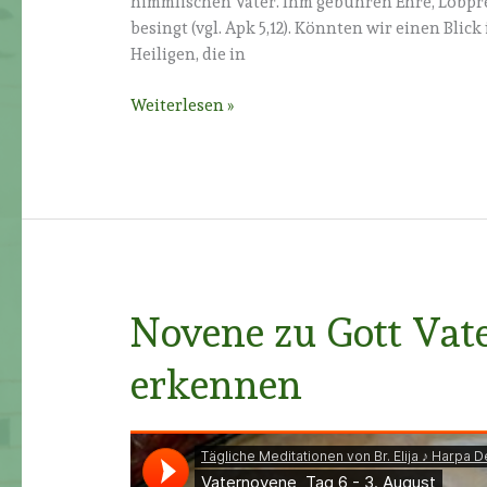
himmlischen Vater. Ihm gebühren Ehre, Lobpre
besingt (vgl. Apk 5,12). Könnten wir einen Bli
Heiligen, die in
Novene
Weiterlesen »
zu
Gott
Vater
–
Tag
7:
Gott,
unseren
Novene zu Gott Vate
Vater,
ehren
erkennen