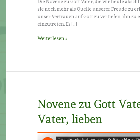
Die Novene zu Gott Vater, die wir heute absch
sie noch mehr als Quelle unserer Freude zu e
unser Vertrauen auf Gott zu vertiefen, ihn zu 
einzutreten. Es […]
Novene
Weiterlesen »
zu
Gott
Vater
–
Tag
9:
Im
Dienst
Novene zu Gott Vate
der
Liebe
Vater, lieben
des
himmlischen
Vaters