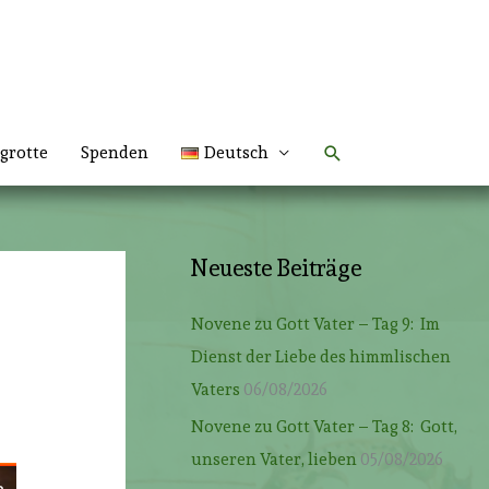
Suchen
grotte
Spenden
Deutsch
Neueste Beiträge
Novene zu Gott Vater – Tag 9: Im
Dienst der Liebe des himmlischen
Vaters
06/08/2026
Novene zu Gott Vater – Tag 8: Gott,
unseren Vater, lieben
05/08/2026