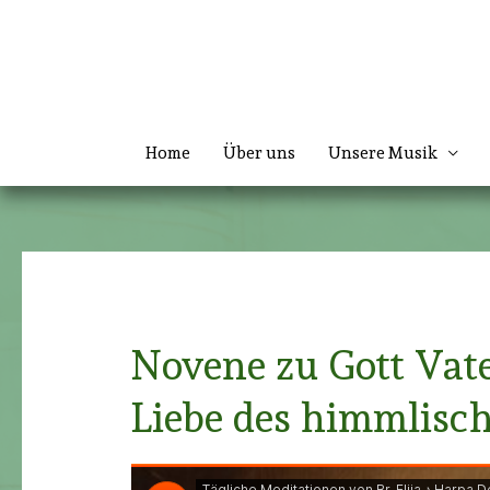
Zum
Inhalt
springen
Home
Über uns
Unsere Musik
Novene zu Gott Vate
Liebe des himmlisc