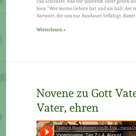
Das Schönste, was wir unserem Vater geben kön
Jesu: “Wer meine Gebote hat und sie hält, der ist
Antwort, die uns zur Ausdauer befähigt, damit 
Novene
Weiterlesen »
zu
Gott
Vater
–
Tag
8:
Gott,
unseren
Novene zu Gott Vate
Vater,
lieben
Vater, ehren