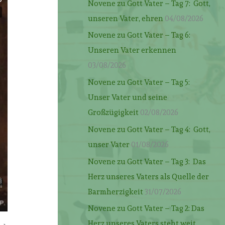
Novene zu Gott Vater – Tag 7: Gott,
unseren Vater, ehren
04/08/2026
Novene zu Gott Vater – Tag 6:
Unseren Vater erkennen
03/08/2026
Novene zu Gott Vater – Tag 5:
Unser Vater und seine
Großzügigkeit
02/08/2026
Novene zu Gott Vater – Tag 4: Gott,
unser Vater
01/08/2026
Novene zu Gott Vater – Tag 3: Das
Herz unseres Vaters als Quelle der
Barmherzigkeit
31/07/2026
Novene zu Gott Vater – Tag 2: Das
Herz unseres Vaters steht weit