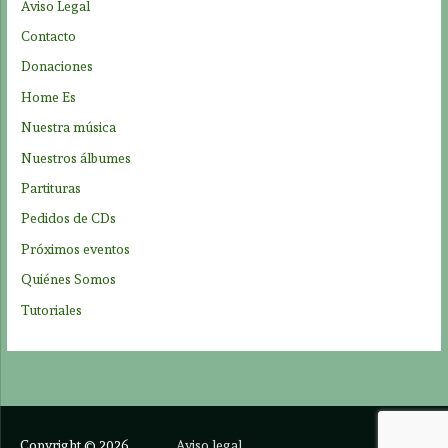
Aviso Legal
o
Contacto
r
Donaciones
:
Home Es
Nuestra música
Nuestros álbumes
Partituras
Pedidos de CDs
Próximos eventos
Quiénes Somos
Tutoriales
Copyright © 2026
Aviso legal