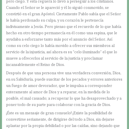
pero ciego. Y esta ceguera lo llevó a perseguir a los cristianos.
Cuando el Señor se le apareció y él lo siguió conmovido, se
convirtió en el gran Apóstol. Ciertamente Pablo sabía que el Señor
le había perdonado su culpa, y su corazón le pertenecía
indivisamente a Jesús. Pero pienso que el recuerdo de lo que había
hecho en otro tiempo permanecía en él como una espina, que le
ayudaba a esforzarse tanto más por el anuncio del Señor. Así
como su celo ciego lo había movido a ofrecer sus miembros al
servicio de la injusticia, así ahora es su “celo iluminado” el que lo
mueve a ofrecerlos al servicio de la justicia y proclamar
incansablemente el Reino de Dios.
Después de que una persona vive una verdadera conversión, Dios,
en su Sabiduría, puede suscitar de los pecados y errores anteriores
un fuego de amor devorador, que le impulsa a corresponder
enteramente al amor de Dios y a reparar, en la medida de lo
posible, el mal causado; a recuperar lo que ha desaprovechado y a
poner todo de su parte para colaborar con la gracia de Dios.
¡Éste es un mensaje de gran consuelo! ¡Existe la posibilidad de
convertirse seriamente, de dirigirse del todo a Dios, sin dejarse
aplastar por la propia debilidad o por las caídas, sino dejando que