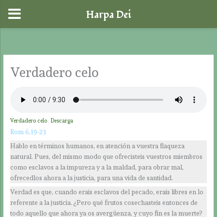
Harpa Dei
Ir
al
contenido
Verdadero celo
Verdadero celo
Descarga
Rom 6,19-23
Hablo en términos humanos, en atención a vuestra flaqueza
natural. Pues, del mismo modo que ofrecisteis vuestros miembros
como esclavos a la impureza y a la maldad, para obrar mal,
ofrecedlos ahora a la justicia, para una vida de santidad.
Verdad es que, cuando erais esclavos del pecado, erais libres en lo
referente a la justicia. ¿Pero qué frutos cosechasteis entonces de
todo aquello que ahora ya os avergüenza, y cuyo fin es la muerte?