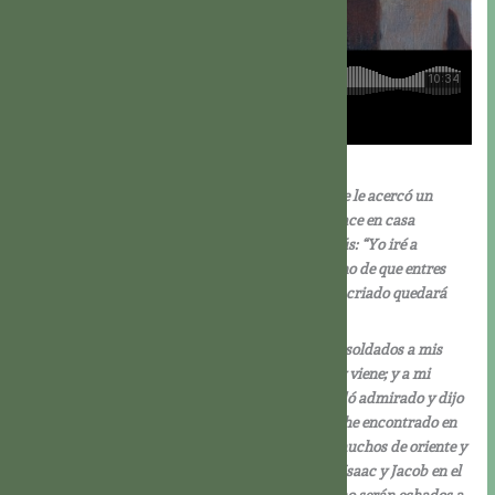
Mt 8,5-17
En aquel tiempo, al entrar Jesús en Cafarnaúm, se le acercó un
centurión y le rogó diciendo: “Señor, mi criado yace en casa
paralítico con terribles sufrimientos.” Dícele Jesús: “Yo iré a
curarle.” Replicó el centurión: “Señor, no soy digno de que entres
bajo mi techo; basta que lo digas de palabra y mi criado quedará
sano.
Porque también yo, que soy un subalterno, tengo soldados a mis
órdenes, y digo a éste: ‘Vete’, y va; y a otro: ‘Ven’, y viene; y a mi
siervo: ‘Haz esto’, y lo hace.” Al oír esto Jesús quedó admirado y dijo
a los que le seguían: “Os aseguro que en Israel no he encontrado en
nadie una fe tan grande. Y os digo que vendrán muchos de oriente y
occidente y se pondrán a la mesa con Abraham, Isaac y Jacob en el
reino de los Cielos, mientras que los hijos del Reino serán echados a