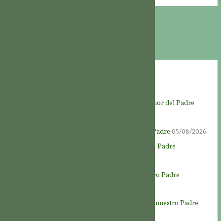
Entradas recientes
Novena a Dios Padre – Día 9 – Al servicio del amor del Padre
06/08/2026
Novena a Dios Padre – Día 8 – Amar a nuestro Padre
05/08/2026
Novena a Dios Padre – Día 7 – Honrar a nuestro Padre
04/08/2026
Novena a Dios Padre – Día 6 – Conocer a nuestro Padre
03/08/2026
Novena a Dios Padre – Día 5: La generosidad de nuestro Padre
02/08/2026