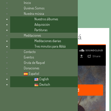
Inicio
Quiénes Somos
Nuestra música
Ir
Nuestros álbumes
al
Adquisición
contenido
Partituras
Una palabra tuya bastará
Meditaciones
Meditaciones diarias
Tres minutos para Abbá
Contacto
Eventos
Gruta de Raquel
Donaciones
Español
English
Deutsch