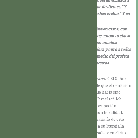
las tinieblas de fuera; allí será el llanto y el rechinar de dientes.” Y
dijo Jesús al centurión: “Anda; que te suceda como has creído.” Y en
aquella hora sanó el criado.
Al llegar Jesús a casa de Pedro vio a la suegra de éste en cama, con
fiebre. La tomó de la mano y le desapareció la fiebre; entonces ella se
levantó y se puso a servirle. Al atardecer, le trajeron muchos
endemoniados; expulsó a los espíritus con su palabra y curó a todos
los enfermos, para que se cumpliera lo dicho por medio del profeta
Isaías: ‘Él tomó nuestras dolencias y cargó con nuestras
enfermedades’.
“En Israel no he encontrado en nadie una fe tan grande”
. El Señor
no quiso dejar sin respuesta a una fe tal, a pesar de que el centurión
no pertenecía al Pueblo de Israel, y Jesús sabía que había sido
enviado en primer lugar a las ovejas perdidas de Israel (cf. Mt
15,24). Este centurión, en cambio, era parte de la ocupación
romana, que era vista por los israelitas más bien con hostilidad.
Pero Jesús se fijó en el corazón y en la extraordinaria fe de este
hombre. La Iglesia Católica Romana ha acogido en su liturgia la
afirmación del centurión, sólo levemente modificada, y en el rito