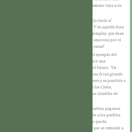
sola palabra. Ni siquiera hacía falta que el Señor mismo vaya a su
casa… ¡una palabra bastaría!
Y, efectivamente, su petición fue escuchada:
“Y dijo Jesús al
centurión: ‘Anda; que te suceda como has creído.’ Y en aquella hora
sanó el criado.”
¡Ésta es verdaderamente una fe ejemplar, que tiene
como fundamento la humildad, la preocupación amorosa por el
otro y la firme convicción de que el Señor puede sanar!
Pero también por otra razón más es importante el ejemplo del
centurión. En el contexto de este suceso, Jesús hace una
importante afirmación sobre lo que sucederá en el futuro:
“Os
aseguro que en Israel no he encontrado en nadie una fe tan grande.
Y os digo que vendrán muchos de oriente y occidente y se pondrán a
la mesa con Abraham, Isaac y Jacob en el reino de los Cielos,
mientras que los hijos del Reino serán echados a las tinieblas de
fuera; allí será el llanto y el rechinar de dientes.”
Este centurión es signo de la conversión de los pueblos paganos.
De hecho, a través de la fe en el Hijo, Dios concede a los pueblos
un acceso directo a Él. El mensaje del Señor no se queda
únicamente en las ovejas perdidas de Israel; sino que se extiende a