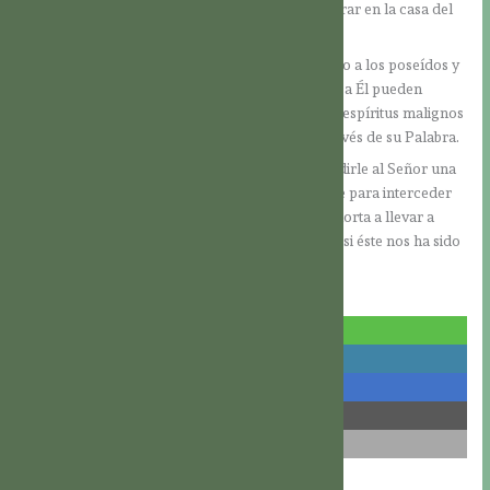
toda la humanidad, que también es invitada a entrar en la casa del
Padre Celestial.
Al final del texto, volvemos a ver a Jesús sirviendo a los poseídos y
enfermos. Todos los que acuden confiadamente a Él pueden
experimentar su amorosa ayuda. En cambio, los espíritus malignos
que torturan a los hombres son expulsados a través de su Palabra.
El ejemplo del centurión romano nos invita a pedirle al Señor una
fe fuerte, y a acudir a Él en esta fe, especialmente para interceder
por otros. Y el evangelio de hoy también nos exhorta a llevar a
cabo el servicio de la sanación y de la liberación, si éste nos ha sido
encomendado.
Descargar PDF
compartir
compartir
compartir
compartir
correo