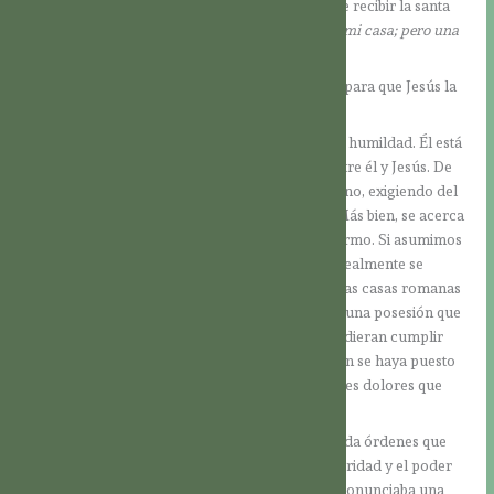
tradicional incluso se la repite tres veces antes de recibir la santa
comunión:
“Señor, no soy digno de que entres en mi casa; pero una
palabra tuya bastará para sanarme”.
¿Qué es lo extraordinario en la fe del centurión, para que Jesús la
elogie frente a la muchedumbre?
En primer lugar, puede percibirse una actitud de humildad. Él está
consciente de que hay una diferencia abismal entre él y Jesús. De
ningún modo se presenta orgulloso como romano, exigiendo del
Señor una curación como si fuera su derecho. Más bien, se acerca
e intercede por otra persona, por su criado enfermo. Si asumimos
que no lo hizo por interés propio, veremos que realmente se
preocupaba por su siervo. Ciertamente en muchas casas romanas
la situación era distinta, donde los esclavos eran una posesión que
simplemente se desechaba una vez que ya no pudieran cumplir
con su función. Pero el hecho de que el centurión se haya puesto
en camino por causa de su criado y por los fuertes dolores que
éste padecía, indica que tenía una actitud distinta.
Basándose en su propia experiencia de jefe, que da órdenes que
deben ser cumplidas, puede comprender la autoridad y el poder
de Jesús. Así, él sabía lo que sucedería si Jesús pronunciaba una