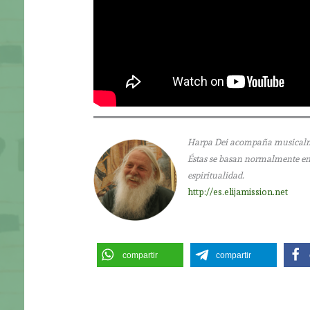
Harpa Dei acompaña musicalment
Éstas se basan normalmente en l
espiritualidad.
http://es.elijamission.net
compartir
compartir