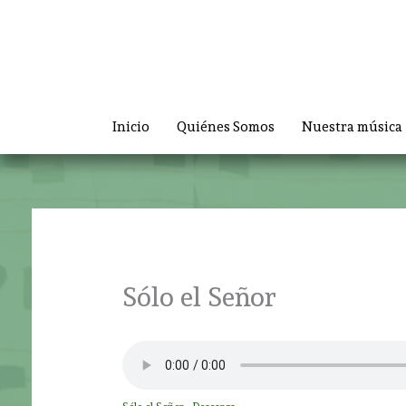
Ir
al
contenido
Inicio
Quiénes Somos
Nuestra música
Sólo el Señor