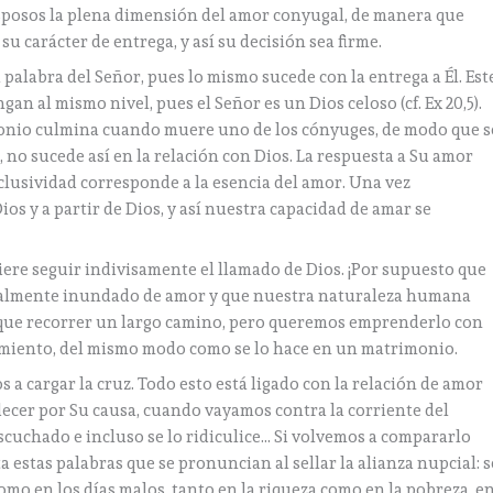
esposos la plena dimensión del amor conyugal, de manera que
su carácter de entrega, y así su decisión sea firme.
 palabra del Señor, pues lo mismo sucede con la entrega a Él. Est
an al mismo nivel, pues el Señor es un Dios celoso (cf. Ex 20,5).
imonio culmina cuando muere uno de los cónyuges, de modo que s
no sucede así en la relación con Dios. La respuesta a Su amor
xclusividad corresponde a la esencia del amor. Una vez
s y a partir de Dios, y así nuestra capacidad de amar se
uiere seguir indivisamente el llamado de Dios. ¡Por supuesto que
otalmente inundado de amor y que nuestra naturaleza humana
que recorrer un largo camino, pero queremos emprenderlo con
imiento, del mismo modo como se lo hace en un matrimonio.
 a cargar la cruz. Todo esto está ligado con la relación de amor
decer por Su causa, cuando vayamos contra la corriente del
uchado e incluso se lo ridiculice… Si volvemos a compararlo
estas palabras que se pronuncian al sellar la alianza nupcial: s
omo en los días malos, tanto en la riqueza como en la pobreza, e