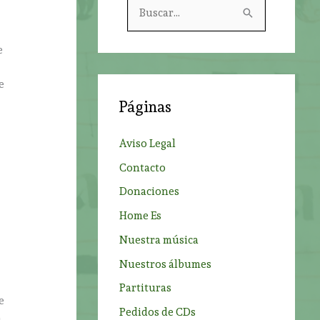
B
u
s
e
c
e
a
Páginas
r
p
Aviso Legal
o
Contacto
r
Donaciones
:
Home Es
Nuestra música
Nuestros álbumes
Partituras
e
Pedidos de CDs
n