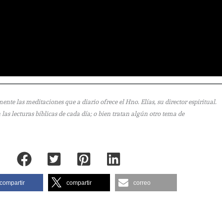
e las meditaciones que a diario ofrece el Hno. Elías, su director espiritual.
as lecturas bíblicas de cada día; o bien tratan algún otro tema de
compartir
compartir
correo