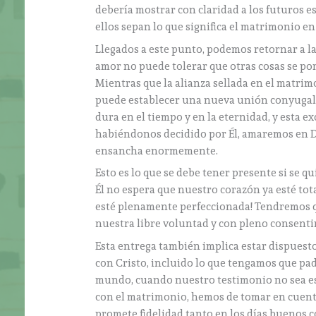
debería mostrar con claridad a los futuros 
ellos sepan lo que significa el matrimonio en 
Llegados a este punto, podemos retornar a la
amor no puede tolerar que otras cosas se pong
Mientras que la alianza sellada en el matr
puede establecer una nueva unión conyugal, 
dura en el tiempo y en la eternidad, y esta e
habiéndonos decidido por Él, amaremos en Dio
ensancha enormemente.
Esto es lo que se debe tener presente si se q
Él no espera que nuestro corazón ya esté t
esté plenamente perfeccionada! Tendremos 
nuestra libre voluntad y con pleno consent
Esta entrega también implica estar dispuestos
con Cristo, incluido lo que tengamos que pa
mundo, cuando nuestro testimonio no sea esc
con el matrimonio, hemos de tomar en cuenta 
promete fidelidad tanto en los días buenos c