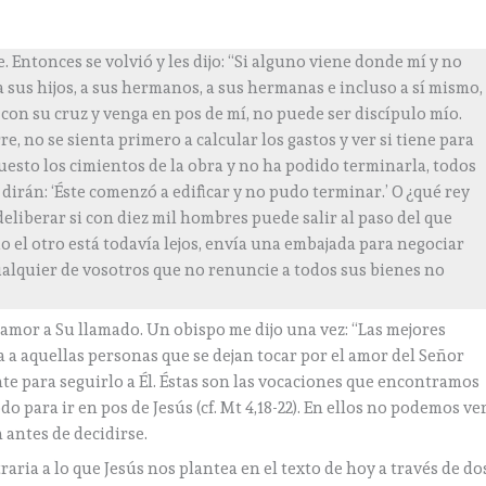
ntonces se volvió y les dijo: “Si alguno viene donde mí y no
 a sus hijos, a sus hermanos, a sus hermanas e incluso a sí mismo,
 con su cruz y venga en pos de mí, no puede ser discípulo mío.
re, no se sienta primero a calcular los gastos y ver si tiene para
puesto los cimientos de la obra y no ha podido terminarla, todos
 dirán: ‘Éste comenzó a edificar y no pudo terminar.’ O ¿qué rey
 deliberar si con diez mil hombres puede salir al paso del que
do el otro está todavía lejos, envía una embajada para negociar
ualquier de vosotros que no renuncie a todos sus bienes no
amor a Su llamado. Un obispo me dijo una vez: “Las mejores
ía a aquellas personas que se dejan tocar por el amor del Señor
te para seguirlo a Él. Éstas son las vocaciones que encontramos
 para ir en pos de Jesús (cf. Mt 4,18-22). En ellos no podemos ve
 antes de decidirse.
raria a lo que Jesús nos plantea en el texto de hoy a través de do