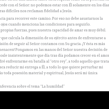
ucede con el Señor: no podemos estar con Él solamente en los día
as difíciles nos reclaman fidelidad a Jesús.
acia para recorrer este camino. Por eso no debe asustarnos la
s ojos cuando menciona las condiciones para seguirlo.
propias fuerzas, pues nuestra capacidad de amar es muy débil.
y que calcula la dimensión de su ejército antes de enfrentarse a
isión de seguir al Señor contamos con Su gracia. ¡Y ésta es más
amenacen! Pongamos en las manos del Señor nuestra decisión de
mosle insistentemente que día tras día podamos crecer en el amo
odré enfrentarme en batalla al “otro rey”, a todo aquello que trat
ca reducir mi entrega a Él, a todo lo que quiere perturbar mi
 toda posesión material y espiritual, Jesús será mi única
nferencia sobre el tema “La humildad”