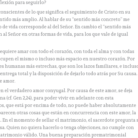
lexión para seguirlo?
onscientes de lo que significa el seguimiento de Cristo en su
ntido más amplio. Al hablar de su “sentido más concreto” me
ilo de vida corresponde al del Señor. En cambio el “sentido más
n al Señor en otras formas de vida, para los que vale de igual
equiere amar con todo el corazón, con toda el alma y con todas
 ocupen el mismo o incluso más espacio en nuestro corazón. Por
es humanas más estrechas, que son los lazos familiares, e inclus
entrega total y la disposición de dejarlo todo atrás por Su causa.
de amor.
en el verdadero amor conyugal. Por causa de este amor, se deja
na (cf. Gen 2,24), para poder vivir en adelante con esta
os, que está por encima de todo, no puede haber absolutamente
parecen otras cosas que están en concurrencia con este amor, la
 En el momento de sellar el matrimonio, el sacerdote pregunta s
posa. Quien no quiera hacerlo o tenga objeciones, no cumple con
 matrimonio válido. Una buena preparación prematrimonial