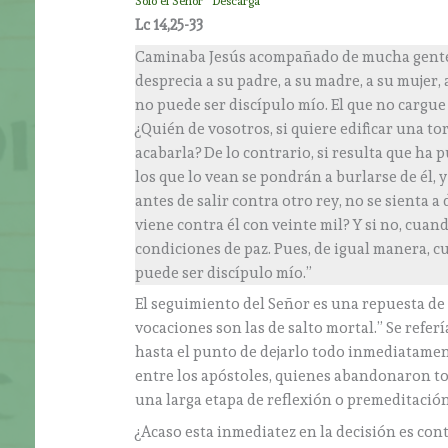
Sólo el Señor
Descarga
Lc 14,25-33
Caminaba Jesús acompañado de mucha gente. E
desprecia a su padre, a su madre, a su mujer,
no puede ser discípulo mío. El que no cargue
¿Quién de vosotros, si quiere edificar una tor
acabarla? De lo contrario, si resulta que ha 
los que lo vean se pondrán a burlarse de él, y
antes de salir contra otro rey, no se sienta a
viene contra él con veinte mil? Y si no, cuan
condiciones de paz. Pues, de igual manera, c
puede ser discípulo mío.”
El seguimiento del Señor es una repuesta de 
vocaciones son las de salto mortal.” Se refer
hasta el punto de dejarlo todo inmediatamen
entre los apóstoles, quienes abandonaron todo
una larga etapa de reflexión o premeditación
¿Acaso esta inmediatez en la decisión es cont