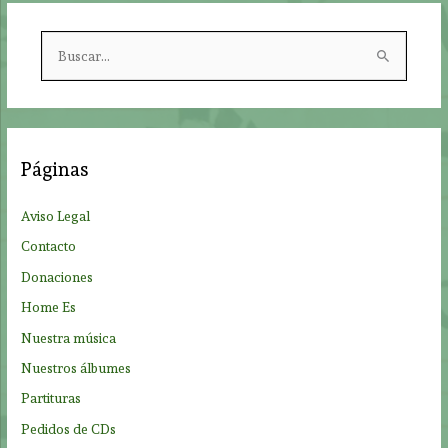
B
u
s
c
a
Páginas
r
p
Aviso Legal
o
Contacto
r
Donaciones
:
Home Es
Nuestra música
Nuestros álbumes
Partituras
Pedidos de CDs