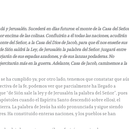
udá y Jerusalén. Sucederá en días futuros: el monte de la Casa del Seño
por encima de las colinas. Confluirán a él todas las naciones, acudirán
te del Señor, a la Casa del Dios de Jacob, para que él nos enseñe sus
 Sión saldrá la Ley, de Jerusalén la palabra del Señor. juzgará entre
orjarán de sus espadas azadones, y de sus lanzas podaderas. No
ejercitarán más en la guerra. Adelante, Casa de Jacob, caminemos a la
 se ha cumplido ya; por otro lado, tenemos que constatar que aú
ectiva de la fe, podemos ver que parcialmente ha llegado a
 “de Sión sale la ley y de Jerusalén la palabra del Señor”, pues
apóstoles cuando el Espíritu Santo descendió sobre ellos), el
tierra. La palabra de Jesús ha sido pronunciada y sigue siendo
es. Ha constituido enteras naciones, y los pueblos se han