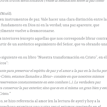
s otros frutos mencionados (
Véase la meditación sobre la paz como
YMu6I).
en instrumentos de paz. Vale hacer una clara distinción entre la
su fundamento en Dios ni en la verdad; una paz aparente, que
fácilmente vuelve a desmoronarse.
s interiores (excepto aquellas que nos corresponde librar contr
partir de un auténtico seguimiento del Señor, que va obrando un
o siguiente en su libro “Nuestra transformación en Cristo”, en el
icos”:
nte para preservar el espíritu de paz y el amor a la paz en la lucha por
 Cristo, estamos llamados a librar– consiste en que nosotros mismos
preservemos constantemente en este combate (…). La verdadera paz
a conservar la paz exterior; sino que es en sí misma un gran bien y est
risto.”
, se hizo referencia al amor (en la lectura de ayer) y hoy a la
rovechoso examinar una y otra vez si estamos creciendo en el