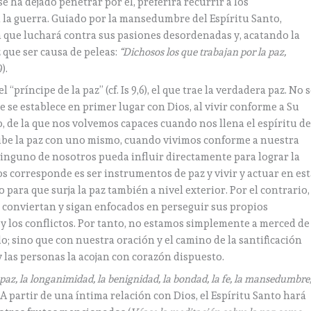
e ha dejado penetrar por él, preferirá recurrir a los
a la guerra. Guiado por la mansedumbre del Espíritu Santo,
fica que luchará contra sus pasiones desordenadas y, acatando la
z que ser causa de peleas:
“Dichosos los que trabajan por la paz,
9).
 “príncipe de la paz” (cf. Is 9,6), el que trae la verdadera paz. No 
e se establece en primer lugar con Dios, al vivir conforme a Su
o, de la que nos volvemos capaces cuando nos llena el espíritu d
cibe la paz con uno mismo, cuando vivimos conforme a nuestra
nguno de nosotros pueda influir directamente para lograr la
os corresponde es ser instrumentos de paz y vivir y actuar en es
 para que surja la paz también a nivel exterior. Por el contrario,
 conviertan y sigan enfocados en perseguir sus propios
a y los conflictos. Por tanto, no estamos simplemente a merced de
; sino que con nuestra oración y el camino de la santificación
 las personas la acojan con corazón dispuesto.
 la paz, la longanimidad, la benignidad, la bondad, la fe, la mansedumbre
). A partir de una íntima relación con Dios, el Espíritu Santo hará