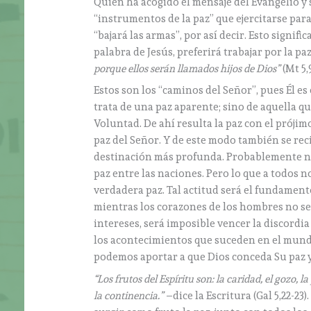
Quien ha acogido el mensaje del Evangelio y s
“instrumentos de la paz” que ejercitarse par
“bajará las armas”, por así decir. Esto signi
palabra de Jesús, preferirá trabajar por la pa
porque ellos serán llamados hijos de Dios”
(Mt 5,
Estos son los “caminos del Señor”, pues Él es el
trata de una paz aparente; sino de aquella qu
Voluntad. De ahí resulta la paz con el prójim
paz del Señor. Y de este modo también se re
destinación más profunda. Probablemente ni
paz entre las naciones. Pero lo que a todos n
verdadera paz. Tal actitud será el fundamento
mientras los corazones de los hombres no se
intereses, será imposible vencer la discordi
los acontecimientos que suceden en el mundo
podemos aportar a que Dios conceda Su paz y
“Los frutos del Espíritu son: la caridad, el gozo,
la continencia.”
–dice la Escritura (Gal 5,22-23