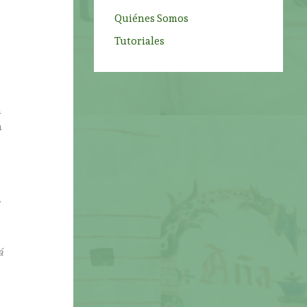
Quiénes Somos
Tutoriales
a
a
á