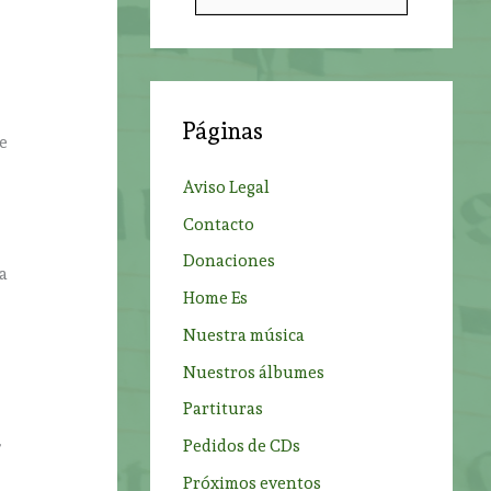
u
s
c
a
Páginas
r
se
p
Aviso Legal
e
o
Contacto
r
Donaciones
:
ta
Home Es
Nuestra música
Nuestros álbumes
Partituras
,
Pedidos de CDs
Próximos eventos