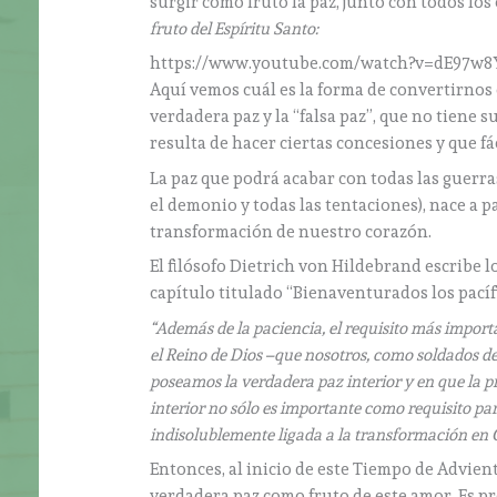
surgir como fruto la paz, junto con todos lo
fruto del Espíritu Santo:
https://www.youtube.com/watch?v=dE97w8
Aquí vemos cuál es la forma de convertirnos 
verdadera paz y la “falsa paz”, que no tiene 
resulta de hacer ciertas concesiones y que 
La paz que podrá acabar con todas las guerra
el demonio y todas las tentaciones), nace a 
transformación de nuestro corazón.
El filósofo Dietrich von Hildebrand escribe l
capítulo titulado “Bienaventurados los pacíf
“Además de la paciencia, el requisito más importa
el Reino de Dios –que nosotros, como soldados de
poseamos la verdadera paz interior y en que la 
interior no sólo es importante como requisito par
indisolublemente ligada a la transformación en C
Entonces, al inicio de este Tiempo de Adviento
verdadera paz como fruto de este amor. Es p