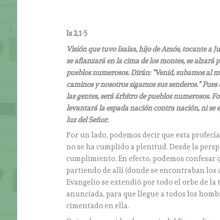
Is 2,1-5
Visión que tuvo Isaías, hijo de Amós, tocante a J
se afianzará en la cima de los montes, se alzará 
pueblos numerosos. Dirán: “Venid, subamos al mon
caminos y nosotros sigamos sus senderos.” Pues de
las gentes, será árbitro de pueblos numerosos. F
levantará la espada nación contra nación, ni se 
luz del Señor.
Por un lado, podemos decir que esta profecía
no se ha cumplido a plenitud. Desde la persp
cumplimiento. En efecto, podemos confesar que
partiendo de allí (donde se encontraban los 
Evangelio se extendió por todo el orbe de la 
anunciada, para que llegue a todos los hombr
cimentado en ella.