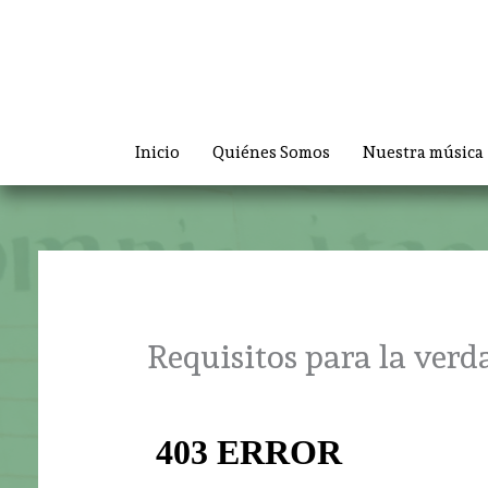
Ir
al
contenido
Inicio
Quiénes Somos
Nuestra música
Requisitos para la verd