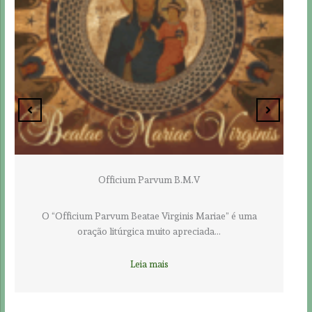
V
Officium Angelorum
 Mariae” é uma
Esta oração é uma homenagem aos santos an
ciada…
o pedido de…
Leia mais