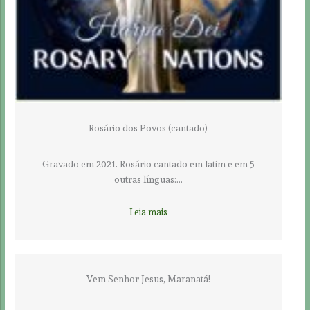
Rosário dos Povos (cantado)
Gravado em 2021. Rosário cantado em latim e em 5
outras línguas:…
Leia mais
Vem Senhor Jesus, Maranatá!