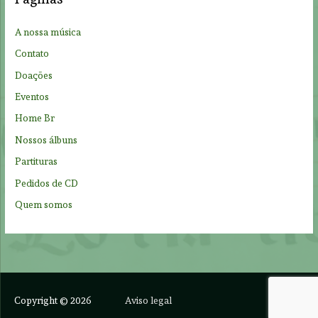
h
f
A nossa música
o
Contato
r
Doações
:
Eventos
Home Br
Nossos álbuns
Partituras
Pedidos de CD
Quem somos
Copyright © 2026
Aviso legal