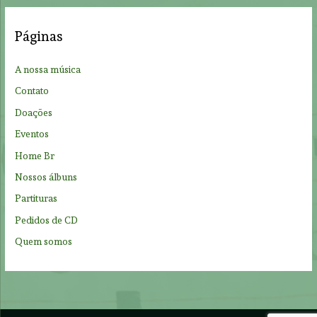
r
c
Páginas
h
f
A nossa música
o
Contato
r
Doações
:
Eventos
Home Br
Nossos álbuns
Partituras
Pedidos de CD
Quem somos