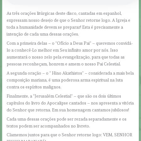
As três orações litúrgicas deste disco, cantadas em espanhol,
expressam nosso desejo de que o Senhor retorne logo. A Igreja e
toda a humanidade devem se preparar! Esta é precisamente a
intenção de cada uma dessas orações.
Com a primeira delas – o “Ofício a Deus Pai” – queremos convidá-
lo a conhecê-Lo melhor em Seu infinito amor por nós. Isso
aumentará o nosso zelo pela evangelização, para que todas as
pessoas reconheçam, honrem e amem o nosso Pai Celestial.
A segunda oração – o ” Hino Akathistos” – considerada a mais bela
composição mariana, é uma poderosa arma espiritual na luta
contra os espíritos malignos.
Finalmente, a “Jerusalém Celestial” – que são os dois últimos
capítulos do livro do Apocalipse cantados – nos apresenta a vitória
do Senhor que retorna. Em sua homenagem cantamos jubilosos!
Cada uma dessas orações pode ser rezada separadamente e os
textos podem ser acompanhados no livreto.
Clamemos juntos para que o Senhor retorne logo: VEM, SENHOR