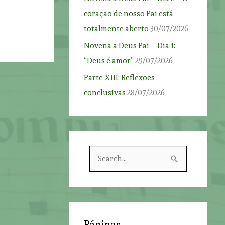
coração de nosso Pai está
totalmente aberto
30/07/2026
Novena a Deus Pai – Dia 1:
“Deus é amor”
29/07/2026
Parte XIII: Reflexões
conclusivas
28/07/2026
S
e
a
r
c
Páginas