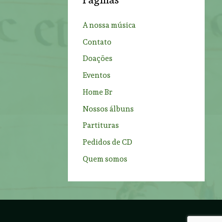
h
f
A nossa música
o
Contato
r
Doações
:
Eventos
Home Br
Nossos álbuns
Partituras
Pedidos de CD
Quem somos