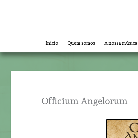
Skip
to
content
Início
Quem somos
A nossa música
Officium Angelorum