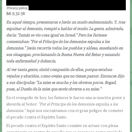
Mt 9,32-38
En aquel tiempo, presentaron e Jesús un mudo endemoniado. Y, tras
expulsar al demonio, rompió a hablar el mudo. La gente, admirada,
decía: “Jamás se vio cosa igual en Israel.” Pero los fariseos
comentaban: “Por el Príncipe de los demonios expulsa a los
demonios.” Jesús recorría todos los pueblos y aldeas, enseñando en
sus sinagogas, proclamando la Buena Nueva del Reino y sanando
toda enfermedad y dolencia.
Al ver tanta gente, sintió compasión de ellos, porque estaban
vejados y abatidos, como ovejas que no tienen pastor. Entonces dijo
a sus discípulos: “La mies es mucha y los obreros pocos. Rogad,
pues, al Dueño de la mies que envíe obreros a su mies.”
En el evangelio de hoy, los fariseos le hacen una acusación grave y
absurda al Señor:
“Por el Príncipe de los demonios expulsa a los
demonios.”
Aquí nos encontramos con el gran peligro de cometer
el pecado contra el Espíritu Santo.
El pecado contra el Espíritu Santo consiste en actuar con plena
consciencia en contra de aquello que se reconoce como revelado