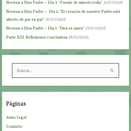
Novena a Dios Padre – Día 3: “Fuente de misericordia”
31/07/2026
Novena a Dios Padre – Día 2: “El corazón de nuestro Padre está
abierto de par en par”
30/07/2026
Novena a Dios Padre – Día 1: “Dios es amor”
29/07/2026
Parte XIII: Reflexiones conclusivas
28/07/2026
B
u
s
c
a
Páginas
r
p
Aviso Legal
o
Contacto
r