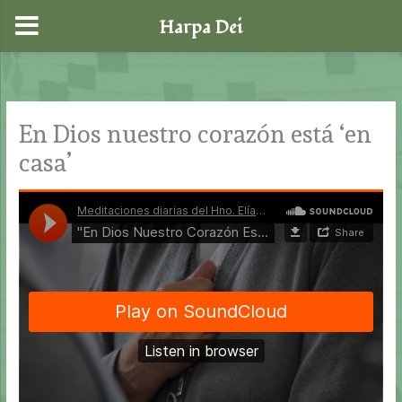
Harpa Dei
Ir
al
contenido
En Dios nuestro corazón está ‘en
casa’