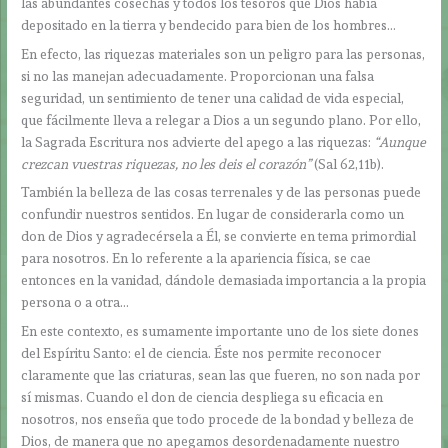
las abundantes cosechas y todos los tesoros que Dios había
depositado en la tierra y bendecido para bien de los hombres…
En efecto, las riquezas materiales son un peligro para las personas,
si no las manejan adecuadamente. Proporcionan una falsa
seguridad, un sentimiento de tener una calidad de vida especial,
que fácilmente lleva a relegar a Dios a un segundo plano. Por ello,
la Sagrada Escritura nos advierte del apego a las riquezas:
“Aunque
crezcan vuestras riquezas, no les deis el corazón”
(Sal 62,11b).
También la belleza de las cosas terrenales y de las personas puede
confundir nuestros sentidos. En lugar de considerarla como un
don de Dios y agradecérsela a Él, se convierte en tema primordial
para nosotros. En lo referente a la apariencia física, se cae
entonces en la vanidad, dándole demasiada importancia a la propia
persona o a otra…
En este contexto, es sumamente importante uno de los siete dones
del Espíritu Santo: el de ciencia. Éste nos permite reconocer
claramente que las criaturas, sean las que fueren, no son nada por
sí mismas. Cuando el don de ciencia despliega su eficacia en
nosotros, nos enseña que todo procede de la bondad y belleza de
Dios, de manera que no apegamos desordenadamente nuestro