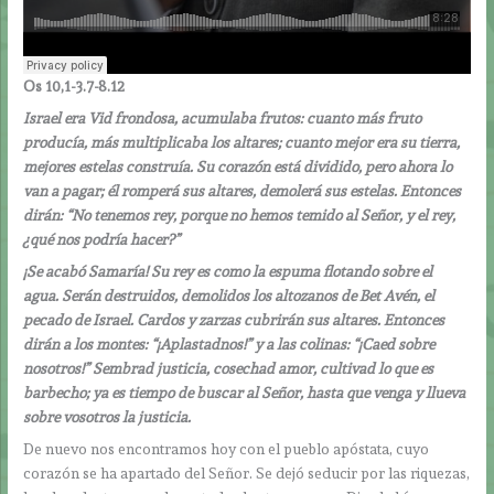
Os 10,1-3.7-8.12
Israel era Vid frondosa, acumulaba frutos: cuanto más fruto
producía, más multiplicaba los altares; cuanto mejor era su tierra,
mejores estelas construía. Su corazón está dividido, pero ahora lo
van a pagar; él romperá sus altares, demolerá sus estelas. Entonces
dirán: “No tenemos rey, porque no hemos temido al Señor, y el rey,
¿qué nos podría hacer?”
¡Se acabó Samaría! Su rey es como la espuma flotando sobre el
agua. Serán destruidos, demolidos los altozanos de Bet Avén, el
pecado de Israel. Cardos y zarzas cubrirán sus altares. Entonces
dirán a los montes: “¡Aplastadnos!” y a las colinas: “¡Caed sobre
nosotros!” Sembrad justicia, cosechad amor, cultivad lo que es
barbecho; ya es tiempo de buscar al Señor, hasta que venga y llueva
sobre vosotros la justicia.
De nuevo nos encontramos hoy con el pueblo apóstata, cuyo
corazón se ha apartado del Señor. Se dejó seducir por las riquezas,