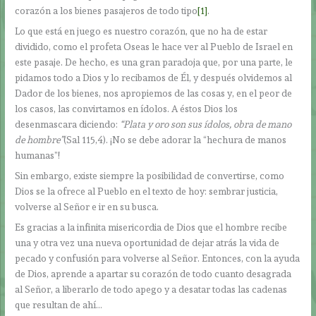
corazón a los bienes pasajeros de todo tipo
[1]
.
Lo que está en juego es nuestro corazón, que no ha de estar
dividido, como el profeta Oseas le hace ver al Pueblo de Israel en
este pasaje. De hecho, es una gran paradoja que, por una parte, le
pidamos todo a Dios y lo recibamos de Él, y después olvidemos al
Dador de los bienes, nos apropiemos de las cosas y, en el peor de
los casos, las convirtamos en ídolos. A éstos Dios los
desenmascara diciendo:
“Plata y oro son sus ídolos, obra de mano
de hombre”
(Sal 115,4). ¡No se debe adorar la “hechura de manos
humanas”!
Sin embargo, existe siempre la posibilidad de convertirse, como
Dios se la ofrece al Pueblo en el texto de hoy: sembrar justicia,
volverse al Señor e ir en su busca.
Es gracias a la infinita misericordia de Dios que el hombre recibe
una y otra vez una nueva oportunidad de dejar atrás la vida de
pecado y confusión para volverse al Señor. Entonces, con la ayuda
de Dios, aprende a apartar su corazón de todo cuanto desagrada
al Señor, a liberarlo de todo apego y a desatar todas las cadenas
que resultan de ahí…