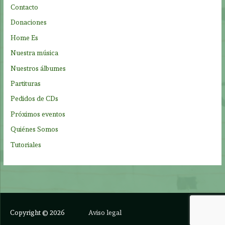
o
Contacto
r
Donaciones
:
Home Es
Nuestra música
Nuestros álbumes
Partituras
Pedidos de CDs
Próximos eventos
Quiénes Somos
Tutoriales
Copyright © 2026
Aviso legal