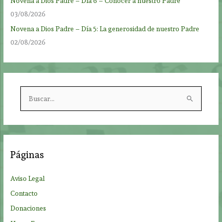
Novena a Dios Padre – Día 6 – Conocer a nuestro Padre
03/08/2026
Novena a Dios Padre – Día 5: La generosidad de nuestro Padre
02/08/2026
B
u
s
c
a
Páginas
r
p
Aviso Legal
o
Contacto
r
Donaciones
: