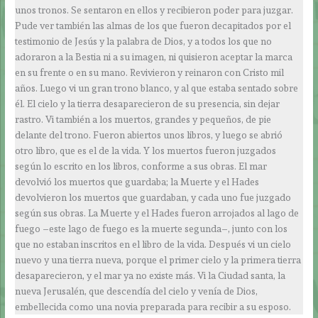
unos tronos. Se sentaron en ellos y recibieron poder para juzgar.
Pude ver también las almas de los que fueron decapitados por el
testimonio de Jesús y la palabra de Dios, y a todos los que no
adoraron a la Bestia ni a su imagen, ni quisieron aceptar la marca
en su frente o en su mano. Revivieron y reinaron con Cristo mil
años. Luego vi un gran trono blanco, y al que estaba sentado sobre
él. El cielo y la tierra desaparecieron de su presencia, sin dejar
rastro. Vi también a los muertos, grandes y pequeños, de pie
delante del trono. Fueron abiertos unos libros, y luego se abrió
otro libro, que es el de la vida. Y los muertos fueron juzgados
según lo escrito en los libros, conforme a sus obras. El mar
devolvió los muertos que guardaba; la Muerte y el Hades
devolvieron los muertos que guardaban, y cada uno fue juzgado
según sus obras. La Muerte y el Hades fueron arrojados al lago de
fuego –este lago de fuego es la muerte segunda–, junto con los
que no estaban inscritos en el libro de la vida. Después vi un cielo
nuevo y una tierra nueva, porque el primer cielo y la primera tierra
desaparecieron, y el mar ya no existe más. Vi la Ciudad santa, la
nueva Jerusalén, que descendía del cielo y venía de Dios,
embellecida como una novia preparada para recibir a su esposo.