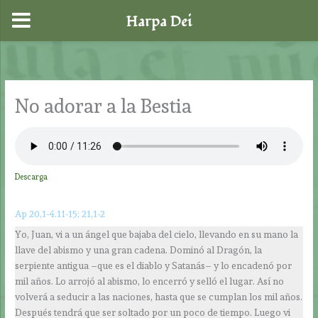
Harpa Dei
Ir
al
contenido
No adorar a la Bestia
Descarga
Ap 20,1-4.11-15; 21,1-2
Yo, Juan, vi a un ángel que bajaba del cielo, llevando en su mano la
llave del abismo y una gran cadena. Dominó al Dragón, la
serpiente antigua –que es el diablo y Satanás– y lo encadenó por
mil años. Lo arrojó al abismo, lo encerró y selló el lugar. Así no
volverá a seducir a las naciones, hasta que se cumplan los mil años.
Después tendrá que ser soltado por un poco de tiempo. Luego vi