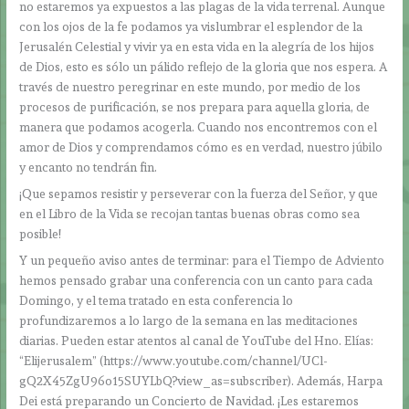
no estaremos ya expuestos a las plagas de la vida terrenal. Aunque
con los ojos de la fe podamos ya vislumbrar el esplendor de la
Jerusalén Celestial y vivir ya en esta vida en la alegría de los hijos
de Dios, esto es sólo un pálido reflejo de la gloria que nos espera. A
través de nuestro peregrinar en este mundo, por medio de los
procesos de purificación, se nos prepara para aquella gloria, de
manera que podamos acogerla. Cuando nos encontremos con el
amor de Dios y comprendamos cómo es en verdad, nuestro júbilo
y encanto no tendrán fin.
¡Que sepamos resistir y perseverar con la fuerza del Señor, y que
en el Libro de la Vida se recojan tantas buenas obras como sea
posible!
Y un pequeño aviso antes de terminar: para el Tiempo de Adviento
hemos pensado grabar una conferencia con un canto para cada
Domingo, y el tema tratado en esta conferencia lo
profundizaremos a lo largo de la semana en las meditaciones
diarias. Pueden estar atentos al canal de YouTube del Hno. Elías:
“Elijerusalem” (https://www.youtube.com/channel/UCl-
gQ2X45ZgU96o15SUYLbQ?view_as=subscriber). Además, Harpa
Dei está preparando un Concierto de Navidad. ¡Les estaremos