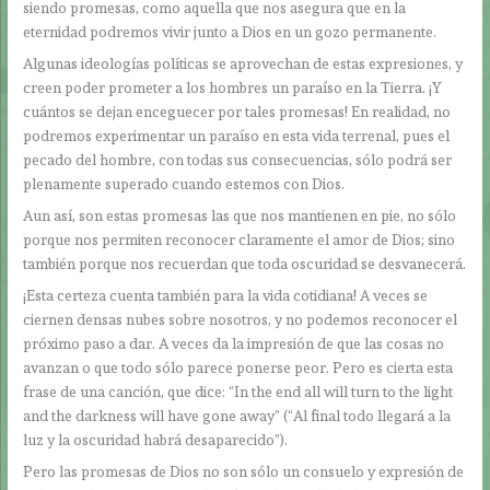
siendo promesas, como aquella que nos asegura que en la
eternidad podremos vivir junto a Dios en un gozo permanente.
Algunas ideologías políticas se aprovechan de estas expresiones, y
creen poder prometer a los hombres un paraíso en la Tierra. ¡Y
cuántos se dejan enceguecer por tales promesas! En realidad, no
podremos experimentar un paraíso en esta vida terrenal, pues el
pecado del hombre, con todas sus consecuencias, sólo podrá ser
plenamente superado cuando estemos con Dios.
Aun así, son estas promesas las que nos mantienen en pie, no sólo
porque nos permiten reconocer claramente el amor de Dios; sino
también porque nos recuerdan que toda oscuridad se desvanecerá.
¡Esta certeza cuenta también para la vida cotidiana! A veces se
ciernen densas nubes sobre nosotros, y no podemos reconocer el
próximo paso a dar. A veces da la impresión de que las cosas no
avanzan o que todo sólo parece ponerse peor. Pero es cierta esta
frase de una canción, que dice: “In the end all will turn to the light
and the darkness will have gone away” (“Al final todo llegará a la
luz y la oscuridad habrá desaparecido”).
Pero las promesas de Dios no son sólo un consuelo y expresión de