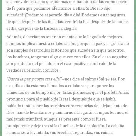
su benevolencia, sino que además nos han sido dadas como objeto
de fe para que podamos aferrarnos a ellas. Si Dios lo dijo,
sucederá: ¡Podemos esperarlo día a día! ¡Podemos estar seguros
de que, después de las tinieblas, vendrá la luz; después de la noche,
el día; después de la tristeza, la alegría!
Además, deberíamos tener en cuenta que la llegada de mejores
tiempos implica nuestra colaboración, porque la paz y la guerra no
son simples desarrollos históricos que suceden sin que nosotros,
los hombres, tengamos algo que ver con ellos. En el caso negativo,
son producto del pecado; en el caso positivo, son fruto de la
verdadera relación con Dios.
“Busca la paz y corre tras ella”
–nos dice el salmo (Sal 34,14). Por
eso, día a día estamos llamados a colaborar para poner los
cimientos de un tiempo mejor. Estas promesas que el profeta Amós
pronuncia para el pueblo de Israel, después de que se había
hablado tanto sobre las terribles consecuencias del alejamiento de
Dios, han de levantarnos y animarnos. Llegarán tiempos buenos; el
mal jamás triunfará, aunque se presente como si fuera
omnipotente y deje tras sí las huellas de la desolación. La cabaña
ruinosa será levantada; sus brechas, reparadas; sus ruinas,