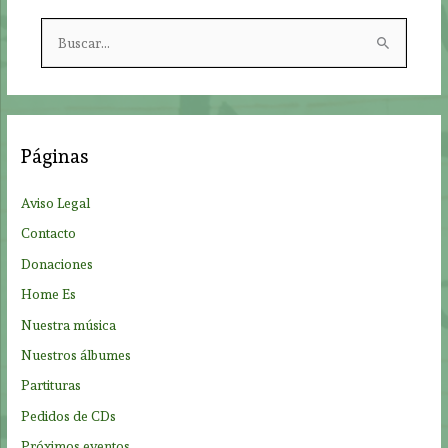
B
u
s
c
a
Páginas
r
p
Aviso Legal
o
Contacto
r
Donaciones
:
Home Es
Nuestra música
Nuestros álbumes
Partituras
Pedidos de CDs
Próximos eventos