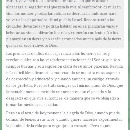
Mirad, ya vienen días –oráculo de Yahvé- en que el arador
alcanzará al segador y el que pisa la uva, al sembrador; destilarán
vino los montes y todas las colinas se derretirán. Entonces haré
volver a los deportados de mi pueblo Israel. Reconstruirán las
ciudades devastadas y podrán habitar en ellas; plantarán viñas y
beberán su vino, cultivarán huertas y comerán sus frutos. Yo los
plantaré en su tierra y no serán arrancados nunca más de la tierra
que les di, dice Yahvé, tu Dios.
Las promesas de Dios dan esperanza a los hombres de fe, y
revelan cuáles son las verdaderas intenciones del Señor, que son
siempre buenas y son expresión clara de su amor paternal. Resulta
más difícil identificar este amor cuando se muestra en su aspecto
de corrección y educación, y cuando anuncia un castigo a través
de los profetas. Pero se trata siempre del mismo amor de Dios, que
lamentablemente a menudo se encuentra con el pecado y la
desgracia en que vive el hombre, de manera que se ve obligado a
tomar las medidas necesarias.
Pero en el texto de hoy resuena la alegría de Dios, cuando puede
colmar de bienes a sus hijos, cuando quiere hacerles experimentar
la plenitud de la vida para regocijar su corazón. Pero siguen