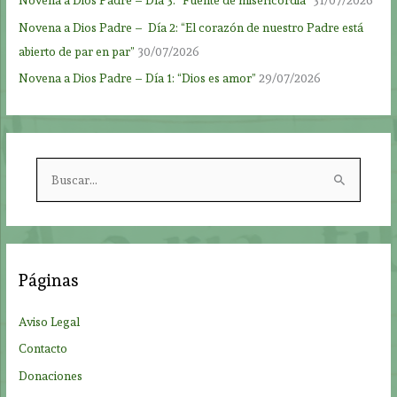
Novena a Dios Padre – Día 3: “Fuente de misericordia”
31/07/2026
Novena a Dios Padre – Día 2: “El corazón de nuestro Padre está
abierto de par en par”
30/07/2026
Novena a Dios Padre – Día 1: “Dios es amor”
29/07/2026
B
u
s
c
a
Páginas
r
p
Aviso Legal
o
Contacto
r
Donaciones
: