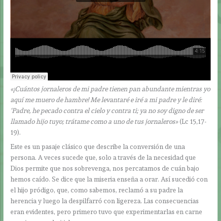
«¡Cuántos jornaleros de mi padre tienen pan abundante mientras yo
aquí me muero de hambre! Me levantaré e iré a mi padre y le diré:
‘Padre, he pecado contra el cielo y contra ti; ya no soy digno de ser
llamado hijo tuyo; trátame como a uno de tus jornaleros»
(Lc 15,17-
19).
Este es un pasaje clásico que describe la conversión de una
persona. A veces sucede que, solo a través de la necesidad que
Dios permite que nos sobrevenga, nos percatamos de cuán bajo
hemos caído. Se dice que la miseria enseña a orar. Así sucedió con
el hijo pródigo, que, como sabemos, reclamó a su padre la
herencia y luego la despilfarró con ligereza. Las consecuencias
eran evidentes, pero primero tuvo que experimentarlas en carne