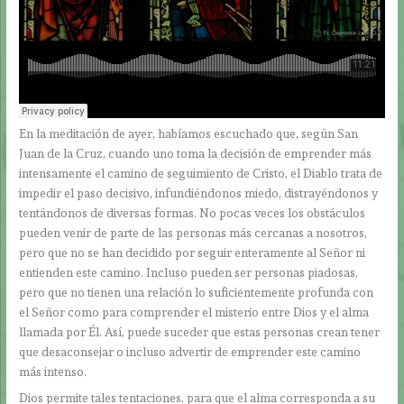
En la meditación de ayer, habíamos escuchado que, según San
Juan de la Cruz, cuando uno toma la decisión de emprender más
intensamente el camino de seguimiento de Cristo, el Diablo trata de
impedir el paso decisivo, infundiéndonos miedo, distrayéndonos y
tentándonos de diversas formas. No pocas veces los obstáculos
pueden venir de parte de las personas más cercanas a nosotros,
pero que no se han decidido por seguir enteramente al Señor ni
entienden este camino. Incluso pueden ser personas piadosas,
pero que no tienen una relación lo suficientemente profunda con
el Señor como para comprender el misterio entre Dios y el alma
llamada por Él. Así, puede suceder que estas personas crean tener
que desaconsejar o incluso advertir de emprender este camino
más intenso.
Dios permite tales tentaciones, para que el alma corresponda a su