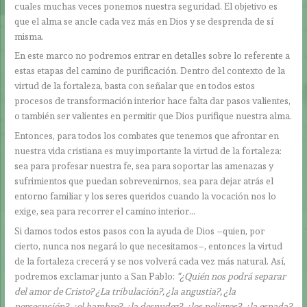
cuales muchas veces ponemos nuestra seguridad. El objetivo es
que el alma se ancle cada vez más en Dios y se desprenda de sí
misma.
En este marco no podremos entrar en detalles sobre lo referente a
estas etapas del camino de purificación. Dentro del contexto de la
virtud de la fortaleza, basta con señalar que en todos estos
procesos de transformación interior hace falta dar pasos valientes,
o también ser valientes en permitir que Dios purifique nuestra alma.
Entonces, para todos los combates que tenemos que afrontar en
nuestra vida cristiana es muy importante la virtud de la fortaleza:
sea para profesar nuestra fe, sea para soportar las amenazas y
sufrimientos que puedan sobrevenirnos, sea para dejar atrás el
entorno familiar y los seres queridos cuando la vocación nos lo
exige, sea para recorrer el camino interior…
Si damos todos estos pasos con la ayuda de Dios –quien, por
cierto, nunca nos negará lo que necesitamos–, entonces la virtud
de la fortaleza crecerá y se nos volverá cada vez más natural. Así,
podremos exclamar junto a San Pablo:
“¿Quién nos podrá separar
del amor de Cristo? ¿La tribulación?, ¿la angustia?, ¿la
persecución?, ¿el hambre?, ¿la desnudez?, ¿los peligros?, ¿la espada?