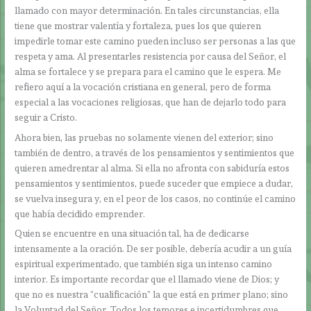
llamado con mayor determinación. En tales circunstancias, ella
tiene que mostrar valentía y fortaleza, pues los que quieren
impedirle tomar este camino pueden incluso ser personas a las que
respeta y ama. Al presentarles resistencia por causa del Señor, el
alma se fortalece y se prepara para el camino que le espera. Me
refiero aquí a la vocación cristiana en general, pero de forma
especial a las vocaciones religiosas, que han de dejarlo todo para
seguir a Cristo.
Ahora bien, las pruebas no solamente vienen del exterior; sino
también de dentro, a través de los pensamientos y sentimientos que
quieren amedrentar al alma. Si ella no afronta con sabiduría estos
pensamientos y sentimientos, puede suceder que empiece a dudar,
se vuelva insegura y, en el peor de los casos, no continúe el camino
que había decidido emprender.
Quien se encuentre en una situación tal, ha de dedicarse
intensamente a la oración. De ser posible, debería acudir a un guía
espiritual experimentado, que también siga un intenso camino
interior. Es importante recordar que el llamado viene de Dios; y
que no es nuestra “cualificación” la que está en primer plano; sino
la Voluntad del Señor. Todos los temores e incertidumbres que