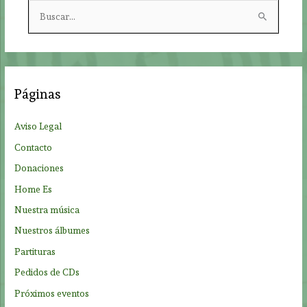
B
u
s
c
a
Páginas
r
p
Aviso Legal
o
Contacto
r
Donaciones
:
Home Es
Nuestra música
Nuestros álbumes
Partituras
Pedidos de CDs
Próximos eventos