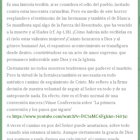
Es una historia terrible, si se considera el odio del pueblo, incitado
contra estas inocentes carmelitas. Pero en medio de este horror
resplandece el testimonio de las hermanas y también el de Blanca.
Se manifiesta aquí algo de la fuerza del Resucitado, que ha vencido
a la muerte y al Hades (cf. Ap 1,18). ¡Cómo habrán sido recibidas en
el cielo estas valientes mujeres! ¡Cuánto honraron a Dios y al
género humano! Así, el espantoso acontecimiento se transfigura
desde dentro, convirtiéndose en un acto de amor supremo, que
permanece imborrable ante Dios y en la Iglesia.
Ciertamente no todos nosotros tendremos que padecer el martirio.
Pero la virtud de la fortaleza también es necesaria en todo
auténtico camino de seguimiento de Cristo. Me refiero a la firme
decisión de nuestra voluntad de seguir al Señor en todo y de no
anteponerle nada. En efecto, éste es el fruto normal de una
conversión sincera (
Véase
: Conferencia sobre “La primera
conversión y los pasos que siguen”
en
https://www.youtube.com/watch?v=FtC5sMC4Fgk&t=1403s
).
A veces el camino en pos del Señor puede asustarnos, sobre todo
cuando aún estamos al inicio. Aunque ciertamente la gracia de Dios
nos sostiene y suele darnos ese celo inicial, el camino puede