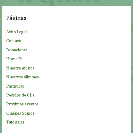
c
a
Páginas
r
p
Aviso Legal
o
Contacto
r
Donaciones
:
Home Es
Nuestra música
Nuestros álbumes
Partituras
Pedidos de CDs
Próximos eventos
Quiénes Somos
Tutoriales