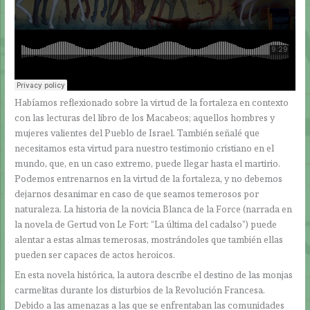
Habíamos reflexionado sobre la virtud de la fortaleza en contexto
con las lecturas del libro de los Macabeos; aquellos hombres y
mujeres valientes del Pueblo de Israel. También señalé que
necesitamos esta virtud para nuestro testimonio cristiano en el
mundo, que, en un caso extremo, puede llegar hasta el martirio.
Podemos entrenarnos en la virtud de la fortaleza, y no debemos
dejarnos desanimar en caso de que seamos temerosos por
naturaleza. La historia de la novicia Blanca de la Force (narrada en
la novela de Gertud von Le Fort: “La última del cadalso”) puede
alentar a estas almas temerosas, mostrándoles que también ellas
pueden ser capaces de actos heroicos.
En esta novela histórica, la autora describe el destino de las monjas
carmelitas durante los disturbios de la Revolución Francesa.
Debido a las amenazas a las que se enfrentaban las comunidades