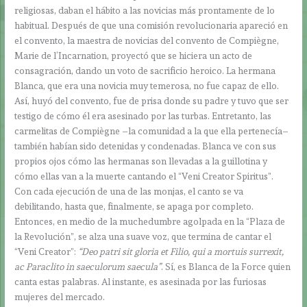
religiosas, daban el hábito a las novicias más prontamente de lo
habitual. Después de que una comisión revolucionaria apareció en
el convento, la maestra de novicias del convento de Compiègne,
Marie de l’Incarnation, proyectó que se hiciera un acto de
consagración, dando un voto de sacrificio heroico. La hermana
Blanca, que era una novicia muy temerosa, no fue capaz de ello.
Así, huyó del convento, fue de prisa donde su padre y tuvo que ser
testigo de cómo él era asesinado por las turbas. Entretanto, las
carmelitas de Compiègne –la comunidad a la que ella pertenecía–
también habían sido detenidas y condenadas. Blanca ve con sus
propios ojos cómo las hermanas son llevadas a la guillotina y
cómo ellas van a la muerte cantando el “Veni Creator Spiritus”.
Con cada ejecución de una de las monjas, el canto se va
debilitando, hasta que, finalmente, se apaga por completo.
Entonces, en medio de la muchedumbre agolpada en la “Plaza de
la Revolución”, se alza una suave voz, que termina de cantar el
“Veni Creator”:
“Deo patri sit gloria et Filio, qui a mortuis surrexit,
ac Paraclito in saeculorum saecula”
. Sí, es Blanca de la Force quien
canta estas palabras. Al instante, es asesinada por las furiosas
mujeres del mercado.