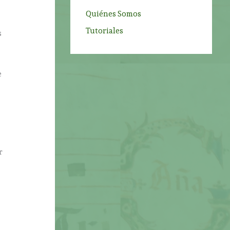
i
Quiénes Somos
Tutoriales
s
e
r