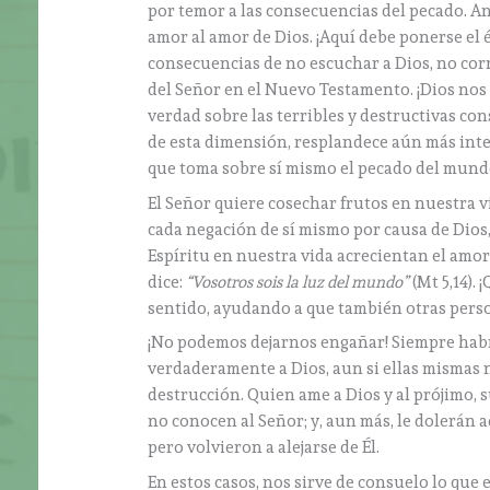
por temor a las consecuencias del pecado. An
amor al amor de Dios. ¡Aquí debe ponerse el é
consecuencias de no escuchar a Dios, no corr
del Señor en el Nuevo Testamento. ¡Dios nos l
verdad sobre las terribles y destructivas c
de esta dimensión, resplandece aún más inten
que toma sobre sí mismo el pecado del mundo 
El Señor quiere cosechar frutos en nuestra vi
cada negación de sí mismo por causa de Dios,
Espíritu en nuestra vida acrecientan el amor 
dice:
“Vosotros sois la luz del mundo”
(Mt 5,14).
sentido, ayudando a que también otras perso
¡No podemos dejarnos engañar! Siempre habr
verdaderamente a Dios, aun si ellas mismas 
destrucción. Quien ame a Dios y al prójimo, s
no conocen al Señor; y, aun más, le dolerán
pero volvieron a alejarse de Él.
En estos casos, nos sirve de consuelo lo que