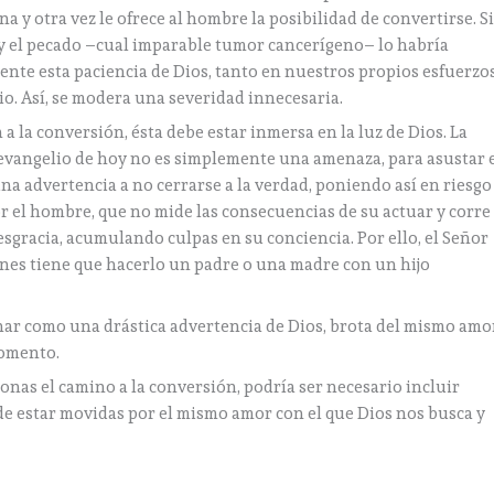
a y otra vez le ofrece al hombre la posibilidad de convertirse. S
y el pecado ­–cual imparable tumor cancerígeno– lo habría
nte esta paciencia de Dios, tanto en nuestros propios esfuerzo
o. Así, se modera una severidad innecesaria.
 la conversión, ésta debe estar inmersa en la luz de Dios. La
 evangelio de hoy no es simplemente una amenaza, para asustar 
una advertencia a no cerrarse a la verdad, poniendo así en riesgo
or el hombre, que no mide las consecuencias de su actuar y corre
esgracia, acumulando culpas en su conciencia. Por ello, el Señor
ones tiene que hacerlo un padre o una madre con un hijo
nar como una drástica advertencia de Dios, brota del mismo amo
momento.
onas el camino a la conversión, podría ser necesario incluir
de estar movidas por el mismo amor con el que Dios nos busca y