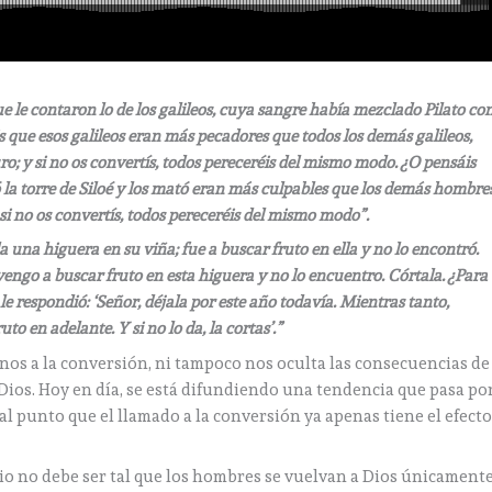
e le contaron lo de los galileos, cuya sangre había mezclado Pilato co
áis que esos galileos eran más pecadores que todos los demás galileos,
o; y si no os convertís, todos pereceréis del mismo modo. ¿O pensáis
 la torre de Siloé y los mató eran más culpables que los demás hombre
 si no os convertís, todos pereceréis del mismo modo”.
 una higuera en su viña; fue a buscar fruto en ella y no lo encontró.
vengo a buscar fruto en esta higuera y no lo encuentro. Córtala. ¿Para
le respondió: ‘Señor, déjala por este año todavía. Mientras tanto,
to en adelante. Y si no lo da, la cortas’.”
nos a la conversión, ni tampoco nos oculta las consecuencias de
Dios. Hoy en día, se está difundiendo una tendencia que pasa po
al punto que el llamado a la conversión ya apenas tiene el efect
lio no debe ser tal que los hombres se vuelvan a Dios únicament