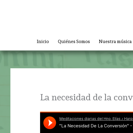
Ir
al
contenido
Inicio
Quiénes Somos
Nuestra música
La necesidad de la conv