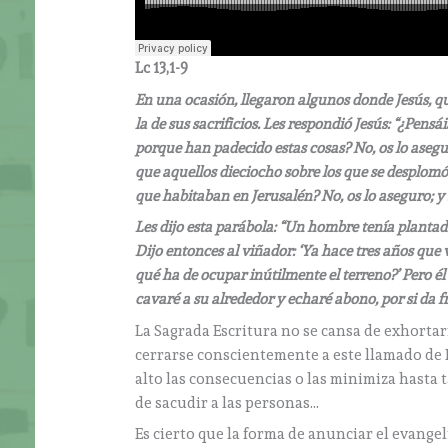
Lc 13,1-9
En una ocasión, llegaron algunos donde Jesús, qu
la de sus sacrificios. Les respondió Jesús: “¿Pens
porque han padecido estas cosas? No, os lo asegur
que aquellos dieciocho sobre los que se desplomó
que habitaban en Jerusalén? No, os lo aseguro; y
Les dijo esta parábola: “Un hombre tenía plantada
Dijo entonces al viñador: ‘Ya hace tres años que 
qué ha de ocupar inútilmente el terreno?’ Pero él 
cavaré a su alrededor y echaré abono, por si da fru
La Sagrada Escritura no se cansa de exhortar
cerrarse conscientemente a este llamado de 
alto las consecuencias o las minimiza hasta t
de sacudir a las personas…
Es cierto que la forma de anunciar el evange