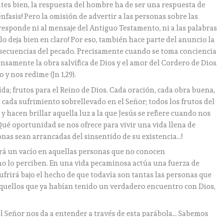
tes bien, la respuesta del hombre ha de ser una respuesta de
nfasis! Pero la omisión de advertir a las personas sobre las
esponde ni al mensaje del Antiguo Testamento, ni a las palabra
o deja bien en claro! Por eso, también hace parte del anuncio la
onsecuencias del pecado. Precisamente cuando se toma conciencia
samente la obra salvífica de Dios y el amor del Cordero de Dios
y nos redime (Jn 1,29).
da; frutos para el Reino de Dios. Cada oración, cada obra buena,
 cada sufrimiento sobrellevado en el Señor; todos los frutos del
y hacen brillar aquella luz a la que Jesús se refiere cuando nos
 ¡Qué oportunidad se nos ofrece para vivir una vida llena de
nas sean arrancadas del sinsentido de su existencia…!
á un vacío en aquellas personas que no conocen
no lo perciben. En una vida pecaminosa actúa una fuerza de
ufrirá bajo el hecho de que todavía son tantas las personas que
 aquellos que ya habían tenido un verdadero encuentro con Dios,
 el Señor nos da a entender a través de esta parábola… Sabemos