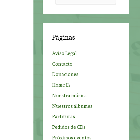
u
s
s
c
a
Páginas
r
,
p
Aviso Legal
o
Contacto
r
Donaciones
:
Home Es
Nuestra música
Nuestros álbumes
Partituras
Pedidos de CDs
Próximos eventos