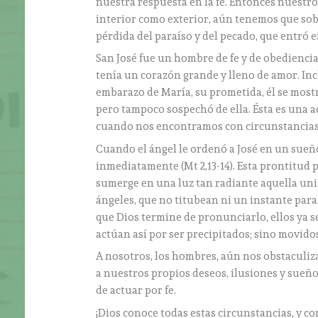
nuestra respuesta en la fe. Entonces nuestro
interior como exterior, aún tenemos que sob
pérdida del paraíso y del pecado, que entró e
San José fue un hombre de fe y de obediencia
tenía un corazón grande y lleno de amor. Inc
embarazo de María, su prometida, él se mostró
pero tampoco sospechó de ella. Ésta es una 
cuando nos encontramos con circunstancias 
Cuando el ángel le ordenó a José en un sueño
inmediatamente (Mt 2,13-14). Esta prontitud p
sumerge en una luz tan radiante aquella unió
ángeles, que no titubean ni un instante par
que Dios termine de pronunciarlo, ellos ya 
actúan así por ser precipitados; sino movidos
A nosotros, los hombres, aún nos obstaculiza
a nuestros propios deseos, ilusiones y sueños
de actuar por fe.
¡Dios conoce todas estas circunstancias, y c