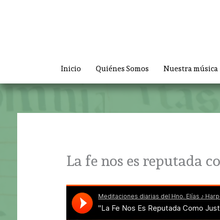
Ir
al
contenido
Inicio
Quiénes Somos
Nuestra música
La fe nos es reputada c