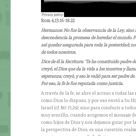
Rom 4,13.16-18.22
Hermanos: No fue la observancia de la Ley, sino l
descendencia la promesa de heredar el mundo. Por
así quedar asegurada para toda la posteridad; no 
de todos nosotros.
Dice de él la Escritura: ‘Te he constituido padre 
creyó, el Dios que da la vida a los muertos y lla
esperanza; creyó, y eso le valió para ser padre de
Por eso, la fe le fue reputada como justicia.
A través de la fe, se abre el acceso a todas la
como Dios lo dispuso, y por eso envió a Su Hi
Israel (cf. Mt 15,24); sino para conducir a todo
muy sencillo, cuando acogemos el mensaje de
como hijos de Dios y nos dejamos guiar por la
la perspectiva de Dios, es una cuestión rea