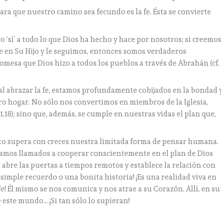
ara que nuestro camino sea fecundo es la fe. Ésta se convierte
 ‘sí’ a todo lo que Dios ha hecho y hace por nosotros; si creemo
fe en Su Hijo y le seguimos, entonces somos verdaderos
mesa que Dios hizo a todos los pueblos a través de Abrahán (cf.
l abrazar la fe, estamos profundamente cobijados en la bondad 
ro hogar. No sólo nos convertimos en miembros de la Iglesia,
,18); sino que, además, se cumple en nuestras vidas el plan que,
 supera con creces nuestra limitada forma de pensar humana.
tamos llamados a cooperar conscientemente en el plan de Dios
la abre las puertas a tiempos remotos y establece la relación con
 simple recuerdo o una bonita historia! ¡Es una realidad viva en
fe! Él mismo se nos comunica y nos atrae a su Corazón. Allí, en su
este mundo… ¡Si tan sólo lo supieran!