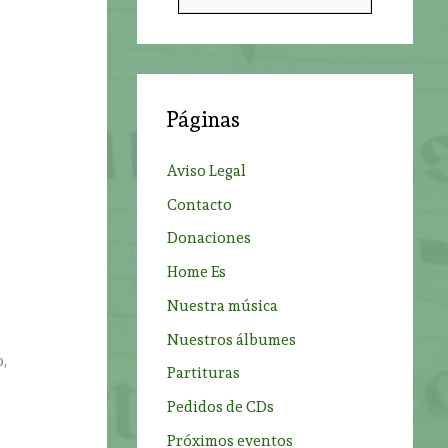
l
u
s
c
a
Páginas
r
p
Aviso Legal
o
Contacto
r
Donaciones
:
Home Es
Nuestra música
Nuestros álbumes
o,
Partituras
Pedidos de CDs
Próximos eventos