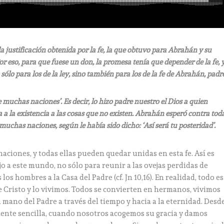
a justificación obtenida por la fe, la que obtuvo para Abrahán y su
 eso, para que fuese un don, la promesa tenía que depender de la fe, 
sólo para los de la ley, sino también para los de la fe de Abrahán, padr
de muchas naciones’. Es decir, lo hizo padre nuestro el Dios a quien
ma a la existencia a las cosas que no existen. Abrahán esperó contra tod
 muchas naciones, según le había sido dicho: ‘Así será tu posteridad’.
s naciones, y todas ellas pueden quedar unidas en esta fe. Así es
jo a este mundo, no sólo para reunir a las ovejas perdidas de
s los hombres a la Casa del Padre (cf. Jn 10,16). En realidad, todo es
 Cristo y lo vivimos. Todos se convierten en hermanos, vivimos
 mano del Padre a través del tiempo y hacia a la eternidad. Desd
lmente sencilla, cuando nosotros acogemos su gracia y damos