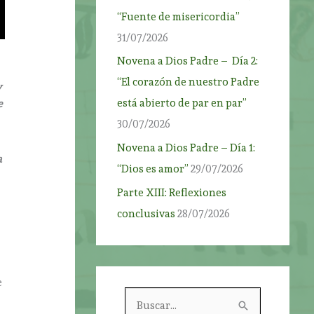
“Fuente de misericordia”
31/07/2026
Novena a Dios Padre – Día 2:
“El corazón de nuestro Padre
y
está abierto de par en par”
e
30/07/2026
Novena a Dios Padre – Día 1:
a
“Dios es amor”
29/07/2026
Parte XIII: Reflexiones
conclusivas
28/07/2026
e
B