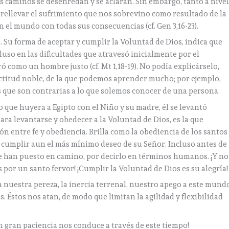
s caminos se desenredan y se aclaran. Sin embargo, tanto a nive
rellevar el sufrimiento que nos sobrevino como resultado de la
n el mundo con todas sus consecuencias (cf. Gen 3,16-23).
. Su forma de aceptar y cumplir la Voluntad de Dios, indica que
luso en las dificultades que atravesó inicialmente por el
 como un hombre justo (cf. Mt 1,18-19). No podía explicárselo,
actitud noble, de la que podemos aprender mucho; por ejemplo,
que son contrarias a lo que solemos conocer de una persona.
 que huyera a Egipto con el Niño y su madre, él se levantó
ara levantarse y obedecer a la Voluntad de Dios, es la que
n entre fe y obediencia. Brilla como la obediencia de los santos
a cumplir aun el más mínimo deseo de su Señor. Incluso antes de
se han puesto en camino, por decirlo en términos humanos. ¡Y no
 por un santo fervor! ¡Cumplir la Voluntad de Dios es su alegría!
 nuestra pereza, la inercia terrenal, nuestro apego a este mund
. Éstos nos atan, de modo que limitan la agilidad y flexibilidad
on gran paciencia nos conduce a través de este tiempo!