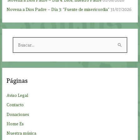
Novena a Dios Padre – Día 3: “Fuente de misericordia”
31/07/2026
B
u
s
c
a
Páginas
r
p
Aviso Legal
o
Contacto
r
Donaciones
:
Home Es
Nuestra música