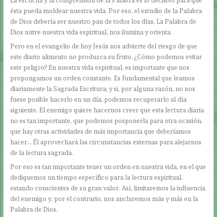
La escucha y la comprensión de la Palabra es lo decisivo para que
ésta pueda moldear nuestra vida. Por eso, el estudio de la Palabra
de Dios debería ser nuestro pan de todos los días. La Palabra de
Dios nutre nuestra vida espiritual, nos ilumina y orienta.
Pero en el evangelio de hoy Jesús nos advierte del riesgo de que
este diario alimento no produzca su fruto. ¿Cómo podemos evitar
este peligro? En nuestra vida espiritual, es importante que nos
propongamos un orden constante. Es fundamental que leamos
diariamente la Sagrada Escritura; y si, por alguna razón, no nos
fuese posible hacerlo en un día, podemos recuperarlo al día
siguiente. El enemigo quiere hacernos creer que esta lectura diaria
no es tan importante, que podemos posponerla para otra ocasión,
que hay otras actividades de más importancia que deberíamos
hacer… Él aprovechará las circunstancias externas para alejarnos
de la lectura sagrada.
Por eso es tan importante tener un orden en nuestra vida, en el que
dediquemos un tiempo específico para la lectura espiritual,
estando conscientes de su gran valor. Así, limitaremos la influencia
del enemigo y, por el contrario, nos anclaremos más y más en la
Palabra de Dios.