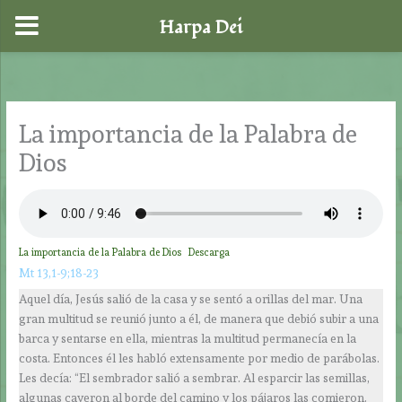
Harpa Dei
Ir
al
contenido
La importancia de la Palabra de
Dios
La importancia de la Palabra de Dios
Descarga
Mt 13,1-9;18-23
Aquel día, Jesús salió de la casa y se sentó a orillas del mar. Una
gran multitud se reunió junto a él, de manera que debió subir a una
barca y sentarse en ella, mientras la multitud permanecía en la
costa. Entonces él les habló extensamente por medio de parábolas.
Les decía: “El sembrador salió a sembrar. Al esparcir las semillas,
algunas cayeron al borde del camino y los pájaros las comieron.