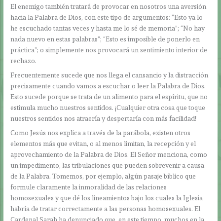
El enemigo también tratará de provocar en nosotros una aversión
hacia la Palabra de Dios, con este tipo de argumentos: “Esto ya lo
he escuchado tantas veces y hasta me lo sé de memoria”; “No hay
nada nuevo en estas palabras”; “Esto es imposible de ponerlo en
práctica”; o simplemente nos provocará un sentimiento interior de
rechazo.
Frecuentemente sucede que nos llega el cansancio y la distracción
precisamente cuando vamos a escuchar o leer la Palabra de Dios.
Esto sucede porque se trata de un alimento para el espíritu, que no
estimula mucho nuestros sentidos. ¡Cualquier otra cosa que toque
nuestros sentidos nos atraería y despertaría con más facilidad!
Como Jesús nos explica a través de la parábola, existen otros
elementos más que evitan, o al menos limitan, la recepción y el
aprovechamiento de la Palabra de Dios. El Señor menciona, como
un impedimento, las tribulaciones que pueden sobrevenir a causa
de la Palabra. Tomemos, por ejemplo, algún pasaje bíblico que
formule claramente la inmoralidad de las relaciones
homosexuales y que dé los lineamientos bajo los cuales la Iglesia
habría de tratar correctamente a las personas homosexuales. El
Cardenal Sarah ha denunciado que, en este tiempo, muchos en la