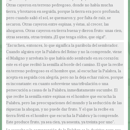
Otras cayeron en terreno pedregoso, donde no había mucha
tierra, y brotaron en seguida, porque la tierra era poco profunda;
pero cuando salió el sol, se quemaron y, por falta de raíz, se
secaron. Otras cayeron entre espinas, y éstas, al crecer, las
ahogaron. Otras cayeron en tierra buena y dieron fruto: unas cien,
otras sesenta, otras treinta. ¡El que tenga oídos, que oiga!”.
“Escuchen, entonces, lo que significa la parábola del sembrador.
Cuando alguien oye la Palabra del Reino y no la comprende, viene
el Maligno y arrebata lo que había sido sembrado en su corazón:
este es el que recibió la semilla al borde del camino. El que la recibe
en terreno pedregoso es el hombre que, al escuchar la Palabra, la
acepta en seguida con alegría, pero no la deja echar raíces, porque
es inconstante: en cuanto sobreviene una tribulación o una
persecución a causa de la Palabra, inmediatamente sucumbe. El
que recibe la semilla entre espinas es el hombre que escucha la
Palabra, pero las preocupaciones del mundo y la seducción de las
riquezas la ahogan, y no puede dar fruto. Y el que la recibe en
tierra fértil es el hombre que escucha la Palabra y la comprende.
Este produce fruto, ya sea cien, ya sesenta, ya treinta por uno”.