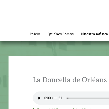
Ir
al
contenido
Inicio
Quiénes Somos
Nuestra música
La Doncella de Orléans 