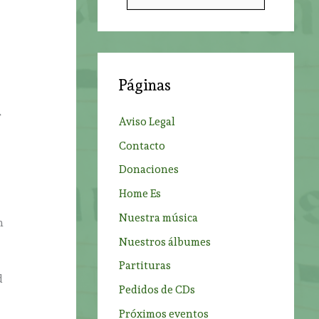
u
s
c
a
Páginas
r
p
r
Aviso Legal
o
Contacto
r
Donaciones
:
Home Es
Nuestra música
n
Nuestros álbumes
Partituras
d
Pedidos de CDs
Próximos eventos