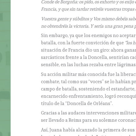
Conde de Borgoña: os pido, os exhorto y os exij
Francia, y que sin tardar retiréis vuestras tropa
Vuestra gente y súbditos y Vos mismo debéis sabe
no obtendréis la victoria. Y sería una gran pena
Sin embargo, ya que los enemigos no aceptaro
batalla, con la fuerte convicción de que
“los 
situación de Francia dio un giro: ahora ganar
sarcásticos frente a la Doncella, sentirían ca
sensible, en las luchas rezaba entre lágrima
Su acción militar más conocida fue la liberac
combate, tal como sus “voces” se lo habían p
campo de batalla, sosteniendo el estandarte,
encarnecido enfrentamiento, logró reconquista
título de la “Doncella de Orléans”.
Gracias a las audaces intervenciones militare
ser llevado a Reims para su solemne coronac
Así, Juana había alcanzado la primera de su