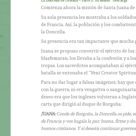
La Doncella de Orléans – Parte 2: Su misión
Descarga
Comienza ahora la misión de Santa Juana de A
Su sola presencia les mostraba a los soldado
de Francia. Así, la población y los combatien
la Doncella.
Su presencia era tan impactante que mucha g
Juana se propuso convertir el ejército de los
blasfemaran; los llevaba a la confesión y a l
tropas. Los sacerdotes acompañaban al ejérc
batalla se entonaba el “Veni Creator Spiritus
Para no dar lugar a falsas imágenes, hay que
con la guerra; ni era vengativa o sanguinari
deseo era que los ingleses volvieran a Inglat
carta que dirigió al duque de Borgoña:
JUANA:
Conde de Borgoña, la Doncella os pide, en
de Francia y vos hagáis la paz: buena, firme y 
buenos cristianos. Y si deseáis continuar guerrea