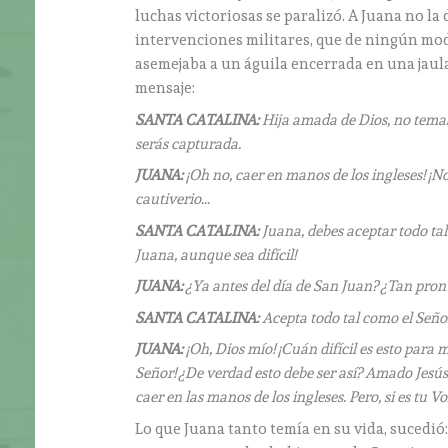
luchas victoriosas se paralizó. A Juana no la
intervenciones militares, que de ningún modo
asemejaba a un águila encerrada en una jaula
mensaje:
SANTA CATALINA:
Hija amada de Dios, no temas.
serás capturada.
JUANA:
¡Oh no, caer en manos de los ingleses! ¡No
cautiverio…
SANTA CATALINA:
Juana, debes aceptar todo tal
Juana, aunque sea difícil!
JUANA:
¿Ya antes del día de San Juan? ¿Tan pron
SANTA CATALINA:
Acepta todo tal como el Señor 
JUANA:
¡Oh, Dios mío! ¡Cuán difícil es esto para
Señor! ¿De verdad esto debe ser así? Amado Jesús
caer en las manos de los ingleses. Pero, si es tu
Lo que Juana tanto temía en su vida, sucedió