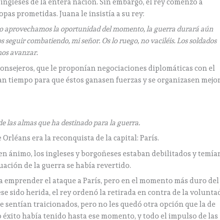
ingleses de la entera nación. Sin embargo, el rey comenzó a
ropas prometidas. Juana le insistía a su rey:
 no aprovechamos la oportunidad del momento, la guerra durará aún
seguir combatiendo, mi señor. Os lo ruego, no vaciléis. Los soldados
mos avanzar.
 consejeros, que le proponían negociaciones diplomáticas con el
ban tiempo para que éstos ganasen fuerzas y se organizasen mejo
de las almas que ha destinado para la guerra.
Orléans era la reconquista de la capital: París.
uen ánimo, los ingleses y borgoñeses estaban debilitados y temía
uación de la guerra se había revertido.
a emprender el ataque a París, pero en el momento más duro del
 sido herida, el rey ordenó la retirada en contra de la volunta
se sentían traicionados, pero no les quedó otra opción que la de
nto éxito había tenido hasta ese momento, y todo el impulso de las