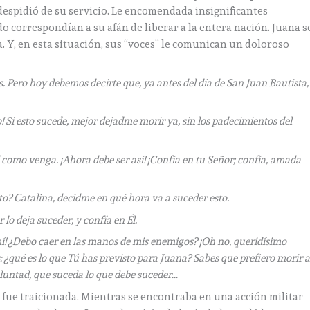
 despidió de su servicio. Le encomendada insignificantes
 correspondían a su afán de liberar a la entera nación. Juana s
. Y, en esta situación, sus “voces” le comunican un doloroso
 Pero hoy debemos decirte que, ya antes del día de San Juan Bautista,
! Si esto sucede, mejor dejadme morir ya, sin los padecimientos del
 como venga. ¡Ahora debe ser así! ¡Confía en tu Señor; confía, amada
to? Catalina, decidme en qué hora va a suceder esto.
lo deja suceder, y confía en Él.
 mí! ¿Debo caer en las manos de mis enemigos? ¡Oh no, queridísimo
: ¿qué es lo que Tú has previsto para Juana? Sabes que prefiero morir 
 Voluntad, que suceda lo que debe suceder…
: fue traicionada. Mientras se encontraba en una acción militar