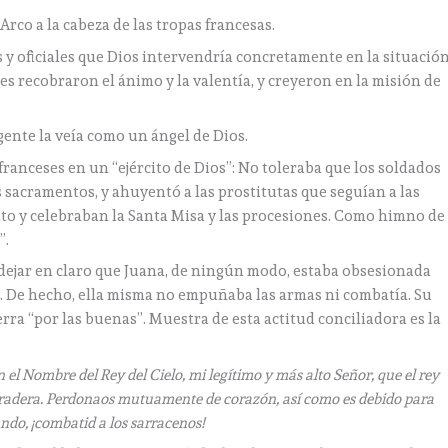
rco a la cabeza de las tropas francesas.
s y oficiales que Dios intervendría concretamente en la situació
tes recobraron el ánimo y la valentía, y creyeron en la misión de
ente la veía como un ángel de Dios.
 franceses en un “ejército de Dios”: No toleraba que los soldados
os sacramentos, y ahuyentó a las prostitutas que seguían a las
ito y celebraban la Santa Misa y las procesiones. Como himno de
”.
 dejar en claro que Juana, de ningún modo, estaba obsesionada
a. De hecho, ella misma no empuñaba las armas ni combatía. Su
erra “por las buenas”. Muestra de esta actitud conciliadora es la
 el Nombre del Rey del Cielo, mi legítimo y más alto Señor, que el rey
duradera. Perdonaos mutuamente de corazón, así como es debido para
ndo, ¡combatid a los sarracenos!