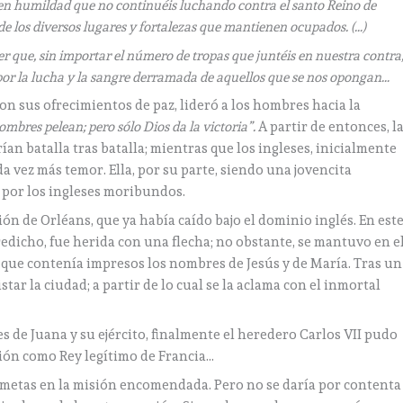
o en humildad que no continuéis luchando contra el santo Reino de
s de los diversos lugares y fortalezas que mantienen ocupados. (…)
r que, sin importar el número de tropas que juntéis en nuestra contra
 por la lucha y la sangre derramada de aquellos que se nos opongan…
n sus ofrecimientos de paz, lideró a los hombres hacia la
hombres pelean; pero sólo Dios da la victoria”.
A partir de entonces, l
ían batalla tras batalla; mientras que los ingleses, inicialmente
da vez más temor. Ella, por su parte, siendo una jovencita
s por los ingleses moribundos.
ión de Orléans, que ya había caído bajo el dominio inglés. En est
redicho, fue herida con una flecha; no obstante, se mantuvo en e
 que contenía impresos los nombres de Jesús y de María. Tras un
r la ciudad; a partir de lo cual se la aclama con el inmortal
s de Juana y su ejército, finalmente el heredero Carlos VII pudo
ión como Rey legítimo de Francia…
s metas en la misión encomendada. Pero no se daría por contenta