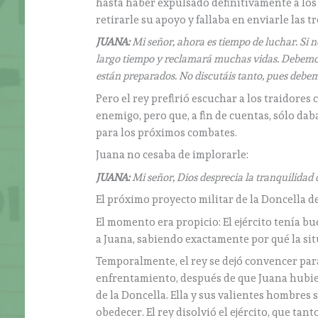
hasta haber expulsado definitivamente a los 
retirarle su apoyo y fallaba en enviarle las t
JUANA:
Mi señor, ahora es tiempo de luchar. Si
largo tiempo y reclamará muchas vidas. Debemos 
están preparados. No discutáis tanto, pues debe
Pero el rey prefirió escuchar a los traidores
enemigo, pero que, a fin de cuentas, sólo da
para los próximos combates.
Juana no cesaba de implorarle:
JUANA:
Mi señor, Dios desprecia la tranquilidad 
El próximo proyecto militar de la Doncella de 
El momento era propicio: El ejército tenía b
a Juana, sabiendo exactamente por qué la sit
Temporalmente, el rey se dejó convencer par
enfrentamiento, después de que Juana hubiese
de la Doncella. Ella y sus valientes hombres 
obedecer. El rey disolvió el ejército, que ta