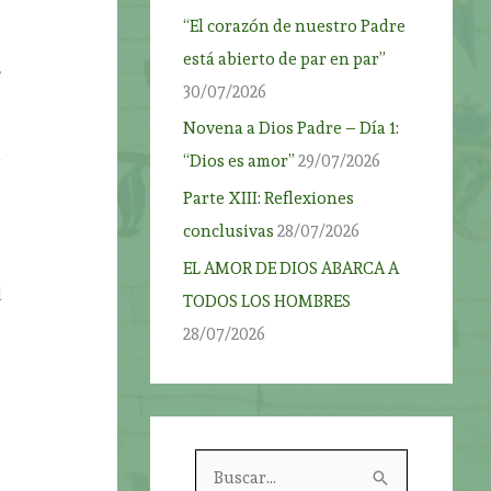
“El corazón de nuestro Padre
está abierto de par en par”
,
30/07/2026
Novena a Dios Padre – Día 1:
a
“Dios es amor”
29/07/2026
Parte XIII: Reflexiones
conclusivas
28/07/2026
e
EL AMOR DE DIOS ABARCA A
l
TODOS LOS HOMBRES
28/07/2026
B