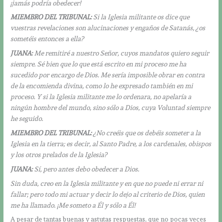
¡jamás podría obedecer!
MIEMBRO DEL TRIBUNAL:
Si la Iglesia militante os dice que
vuestras revelaciones son alucinaciones y engaños de Satanás, ¿os
sometéis entonces a ella?
JUANA:
Me remitiré a nuestro Señor, cuyos mandatos quiero seguir
siempre. Sé bien que lo que está escrito en mi proceso me ha
sucedido por encargo de Dios. Me sería imposible obrar en contra
de la encomienda divina, como lo he expresado también en mi
proceso. Y si la Iglesia militante me lo ordenara, no apelaría a
ningún hombre del mundo, sino sólo a Dios, cuya Voluntad siempre
he seguido.
MIEMBRO DEL TRIBUNAL:
¿No creéis que os debéis someter a la
Iglesia en la tierra; es decir, al Santo Padre, a los cardenales, obispos
y los otros prelados de la Iglesia?
JUANA:
Sí, pero antes debo obedecer a Dios.
Sin duda, creo en la Iglesia militante y en que no puede ni errar ni
fallar; pero todo mi actuar y decir lo dejo al criterio de Dios, quien
me ha llamado. ¡Me someto a Él y sólo a Él!
A pesar de tantas buenas y astutas respuestas, que no pocas veces