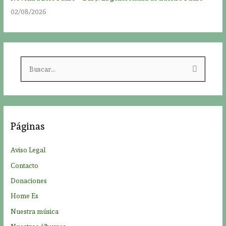
02/08/2026
B
u
s
c
a
Páginas
r
p
Aviso Legal
o
Contacto
r
Donaciones
:
Home Es
Nuestra música