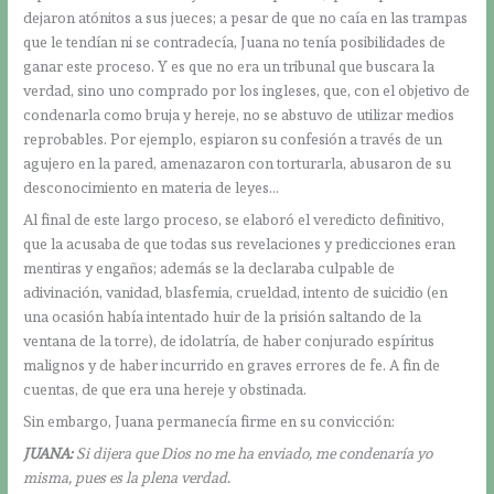
dejaron atónitos a sus jueces; a pesar de que no caía en las trampas
que le tendían ni se contradecía, Juana no tenía posibilidades de
ganar este proceso. Y es que no era un tribunal que buscara la
verdad, sino uno comprado por los ingleses, que, con el objetivo de
condenarla como bruja y hereje, no se abstuvo de utilizar medios
reprobables. Por ejemplo, espiaron su confesión a través de un
agujero en la pared, amenazaron con torturarla, abusaron de su
desconocimiento en materia de leyes…
Al final de este largo proceso, se elaboró el veredicto definitivo,
que la acusaba de que todas sus revelaciones y predicciones eran
mentiras y engaños; además se la declaraba culpable de
adivinación, vanidad, blasfemia, crueldad, intento de suicidio (en
una ocasión había intentado huir de la prisión saltando de la
ventana de la torre), de idolatría, de haber conjurado espíritus
malignos y de haber incurrido en graves errores de fe. A fin de
cuentas, de que era una hereje y obstinada.
Sin embargo, Juana permanecía firme en su convicción:
JUANA:
Si dijera que Dios no me ha enviado, me condenaría yo
misma, pues es la plena verdad.