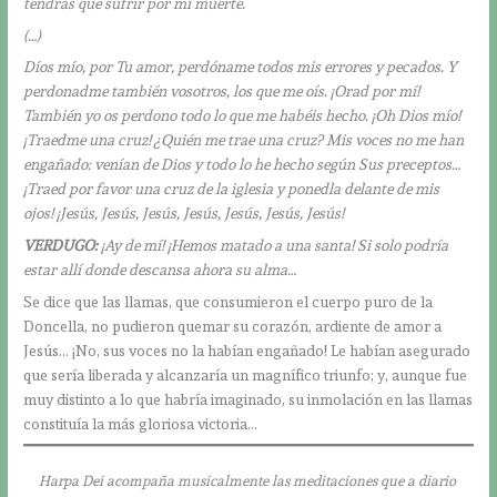
tendrás que sufrir por mi muerte.
(…)
Díos mío, por Tu amor, perdóname todos mis errores y pecados. Y
perdonadme también vosotros, los que me oís. ¡Orad por mí!
También yo os perdono todo lo que me habéis hecho. ¡Oh Dios mío!
¡Traedme una cruz! ¿Quién me trae una cruz? Mis voces no me han
engañado: venían de Dios y todo lo he hecho según Sus preceptos…
¡Traed por favor una cruz de la iglesia y ponedla delante de mis
ojos!
¡Jesús, Jesús, Jesús, Jesús, Jesús, Jesús, Jesús!
VERDUGO:
¡Ay de mí! ¡Hemos matado a una santa! Si solo podría
estar allí donde descansa ahora su alma…
Se dice que las llamas, que consumieron el cuerpo puro de la
Doncella, no pudieron quemar su corazón, ardiente de amor a
Jesús… ¡No, sus voces no la habían engañado! Le habían asegurado
que sería liberada y alcanzaría un magnífico triunfo; y, aunque fue
muy distinto a lo que habría imaginado, su inmolación en las llamas
constituía la más gloriosa victoria…
Harpa Dei acompaña musicalmente las meditaciones que a diario