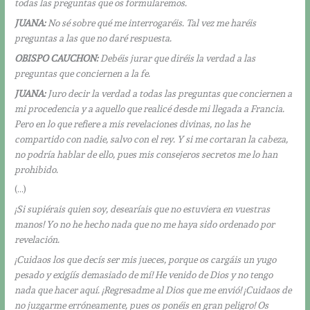
todas las preguntas que os formularemos.
JUANA:
No sé sobre qué me interrogaréis. Tal vez me haréis
preguntas a las que no daré respuesta.
OBISPO CAUCHON:
Debéis jurar que diréis la verdad a las
preguntas que conciernen a la fe.
JUANA:
Juro decir la verdad a todas las preguntas que conciernen a
mi procedencia y a aquello que realicé desde mi llegada a Francia.
Pero en lo que refiere a mis revelaciones divinas, no las he
compartido con nadie, salvo con el rey. Y si me cortaran la cabeza,
no podría hablar de ello, pues mis consejeros secretos me lo han
prohibido.
(…)
¡Si supiérais quien soy, desearíais que no estuviera en vuestras
manos! Yo no he hecho nada que no me haya sido ordenado por
revelación.
¡Cuidaos los que decís ser mis jueces, porque os cargáis un yugo
pesado y exigíís demasiado de mí! He venido de Dios y no tengo
nada que hacer aquí. ¡Regresadme al Dios que me envió! ¡Cuidaos de
no juzgarme erróneamente, pues os ponéis en gran peligro! Os