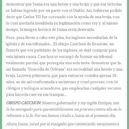
demostrar que Juana era una hereje y una bruja; y que sus victorias
se habían logrado por un pacto con el Diablo. Así, hubieran podido
decir que Carlos VII fue coronado con la ayuda de una bruja, con
lo cual quedaría invalidada su legitimación como rey y, al mismo
tiempo, la imagen heroica de Juana sería destruida.
Pero, para llevar a cabo este plan, los ingleses necesitarían de la
iglesia y de sus tribunales… El obispo Cauchon de Beauvais, un
francés que era partidario de los ingleses, se dejó comprar para
esta injusta causa. Cauchon se encargó de formar un tribunal
totalmente parcial, que perseguía una sola meta: demostrar que la
así llamada “Doncella de Orléans” era en realidad una hereje y una
bruja. La joven prisionera, que para entonces contaba apenas 18
años, se vio así confrontada a un intenso y cruel proceso; con 50
clérigos y teólogos acusadores, que emplearían cualquier recurso
para hacerla caer en sus trampas…
OBISPO CAUCHON:
Nuestro gobernador y rey inglés Enrique, nos
la ha entregado para que entabláramos un proceso contra ella en lo
referente a la fe. Por eso hemos citado a Juana en el presente día.
Ahora Juana: jurad por el evangelio que contestaréis verazmente a