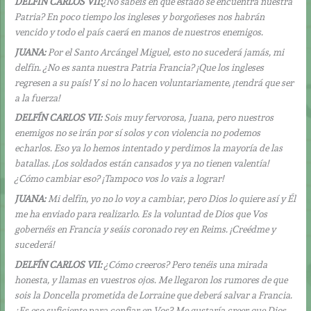
DELFÍN CARLOS VII:
¿No sabéis en qué estado se encuentra nuestra
Patria? En poco tiempo los ingleses y borgoñeses nos habrán
vencido y todo el país caerá en manos de nuestros enemigos.
JUANA:
Por el Santo Arcángel Miguel, esto no sucederá jamás, mi
delfín. ¿No es santa nuestra Patria Francia? ¡Que los ingleses
regresen a su país! Y si no lo hacen voluntariamente, ¡tendrá que ser
a la fuerza!
DELFÍN CARLOS VII:
Sois muy fervorosa, Juana, pero nuestros
enemigos no se irán por sí solos y con violencia no podemos
echarlos. Eso ya lo hemos intentado y perdimos la mayoría de las
batallas. ¡Los soldados están cansados y ya no tienen valentía!
¿Cómo cambiar eso? ¡Tampoco vos lo vais a lograr!
JUANA:
Mi delfín, yo no lo voy a cambiar, pero Dios lo quiere así y Él
me ha enviado para realizarlo. Es la voluntad de Dios que Vos
gobernéis en Francia y seáis coronado rey en Reims. ¡Creédme y
sucederá!
DELFÍN CARLOS VII:
¿Cómo creeros? Pero tenéis una mirada
honesta, y llamas en vuestros ojos. Me llegaron los rumores de que
sois la Doncella prometida de Lorraine que deberá salvar a Francia.
¿Es eso suficiente para confiar en Vos? Me gustaría creer que Dios