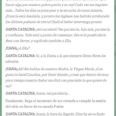
hacer algo por nuestra pobre patria y su rey! Cada vez me inquieto
más… Todos los días se pone peor y se escucha de tanta miseria.
¡Francia está desolada, y pronto los ingleses nos habrán arrebatado
los últimos pedazos de tierra! Ojalá el Señor intervenga pronto
SANTA CATALINA:
¡Así sucederá! Ten paciencia, hija mía, paciencia
y confianza. Todo está a punto de comenzar. Eso te lo puedo decir.
Reza con fervor, y suplícale también a Ella.
JUANA:
¿A Ella?
SANTA CATALINA:
Sí, a la Dama a la que siempre llevas flores los
sábados.
JUANA:
¡Ah! Me hablas de nuestra Madre, la Virgen María. ¡Con
gusto lo haré! Catalina, por favor dímelo: ¿crees que dentro de muy
poco tiempo nuestro Señor me dirá con precisión lo que quiere de
mí?
SANTA CATALINA:
Juana, ten paciencia…
Finalmente, llega el momento de ser enviada a cumplir la misión
del cielo en favor de su amada Patria:
SANTA CATALINA:
Juana, la hora ha llegado. Dios ha escuchado