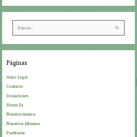
B
u
s
c
a
Páginas
r
p
Aviso Legal
o
Contacto
r
Donaciones
:
Home Es
Nuestra música
Nuestros álbumes
Partituras