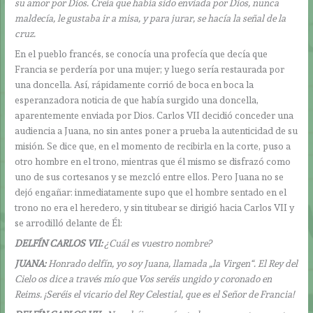
su amor por Dios. Creía que había sido enviada por Dios, nunca
maldecía, le gustaba ir a misa, y para jurar, se hacía la señal de la
cruz.
En el pueblo francés, se conocía una profecía que decía que
Francia se perdería por una mujer; y luego sería restaurada por
una doncella. Así, rápidamente corrió de boca en boca la
esperanzadora noticia de que había surgido una doncella,
aparentemente enviada por Dios. Carlos VII decidió conceder una
audiencia a Juana, no sin antes poner a prueba la autenticidad de su
misión. Se dice que, en el momento de recibirla en la corte, puso a
otro hombre en el trono, mientras que él mismo se disfrazó como
uno de sus cortesanos y se mezcló entre ellos. Pero Juana no se
dejó engañar: inmediatamente supo que el hombre sentado en el
trono no era el heredero, y sin titubear se dirigió hacia Carlos VII y
se arrodilló delante de Él:
DELFÍN CARLOS VII:
¿Cuál es vuestro nombre?
JUANA:
Honrado delfín, yo soy Juana, llamada „la Virgen“. El Rey del
Cielo os dice a través mío que Vos seréis ungido y coronado en
Reims. ¡Seréis el vicario del Rey Celestial, que es el Señor de Francia!