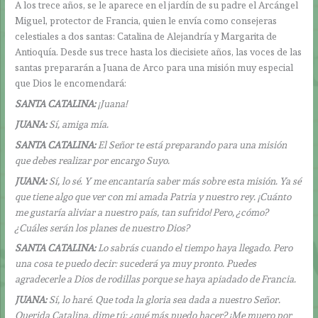
A los trece años, se le aparece en el jardín de su padre el Arcángel
Miguel, protector de Francia, quien le envía como consejeras
celestiales a dos santas: Catalina de Alejandría y Margarita de
Antioquía. Desde sus trece hasta los diecisiete años, las voces de las
santas prepararán a Juana de Arco para una misión muy especial
que Dios le encomendará:
SANTA CATALINA:
¡Juana!
JUANA:
Sí, amiga mía.
SANTA CATALINA:
El Señor te está preparando para una misión
que debes realizar por encargo Suyo.
JUANA:
Sí, lo sé. Y me encantaría saber más sobre esta misión. Ya sé
que tiene algo que ver con mi amada Patria y nuestro rey. ¡Cuánto
me gustaría aliviar a nuestro país, tan sufrido! Pero, ¿cómo?
¿Cuáles serán los planes de nuestro Dios?
SANTA CATALINA:
Lo sabrás cuando el tiempo haya llegado. Pero
una cosa te puedo decir: sucederá ya muy pronto. Puedes
agradecerle a Dios de rodillas porque se haya apiadado de Francia.
JUANA:
Sí, lo haré. Que toda la gloria sea dada a nuestro Señor.
Querida Catalina, dime tú: ¿qué más puedo hacer? ¡Me muero por