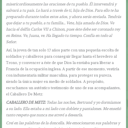
misericordiosamente las oraciones de tu pueblo. Él intervendrá y
salvará a tu país. Lo hará a través de ti, hija de Dios. Para ello te ha
preparado durante todos estos años, y ahora serás enviada. Tendrás
que dejar a tu pueblo, a tu familia… Vete, hija amada de Dios. Ve
hacia el delfín Carlos VII a Chinon, pues éste debe ser coronado rey
en Reims. Ve, Juana, ve. Ha llegado tu tiempo. Confía en todo al
Señor.
Así, la joven de tan solo 17 años parte con una pequeña escolta de
soldados y caballeros para conseguir llegar hasta el heredero al
Trono, y convencer a éste de que Dios la enviaba para liberar a
Francia de la ocupación inglesa. A partir de ese momento, vestiría
con indumentaria militar masculina, para proteger su pureza,
siendo la única mujer en medio de soldados. A propósito,
escuchamos un auténtico testimonio de uno de sus acompañantes,
el Caballero De Metz:
CABALLERO DE METZ:
Todas las noches, Bertrand y yo dormíamos
a su lado. Ella estaba a mi lado con doblete y pantalones. Me enseñó
tanto respeto que nunca me atreví a desearla.
Creí en las palabras de la doncella. Me emocionaron sus palabras y