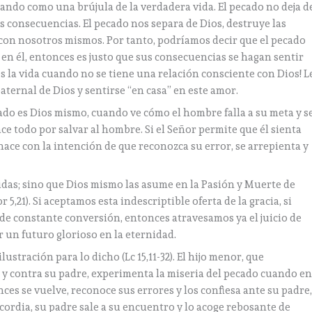
tuando como una brújula de la verdadera vida. El pecado no deja d
vas consecuencias. El pecado nos separa de Dios, destruye las
 con nosotros mismos. Por tanto, podríamos decir que el pecado
 en él, entonces es justo que sus consecuencias se hagan sentir
es la vida cuando no se tiene una relación consciente con Dios! L
paternal de Dios y sentirse “en casa” en este amor.
cado es Dios mismo, cuando ve cómo el hombre falla a su meta y s
ce todo por salvar al hombre. Si el Señor permite que él sienta
hace con la intención de que reconozca su error, se arrepienta y
lidas; sino que Dios mismo las asume en la Pasión y Muerte de
5,21). Si aceptamos esta indescriptible oferta de la gracia, si
de constante conversión, entonces atravesamos ya el juicio de
r un futuro glorioso en la eternidad.
ustración para lo dicho (Lc 15,11-32). El hijo menor, que
lo y contra su padre, experimenta la miseria del pecado cuando e
ces se vuelve, reconoce sus errores y los confiesa ante su padre
cordia, su padre sale a su encuentro y lo acoge rebosante de