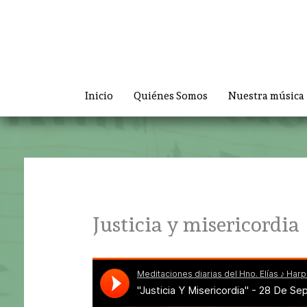
Ir
al
contenido
Inicio
Quiénes Somos
Nuestra música
Justicia y misericordia