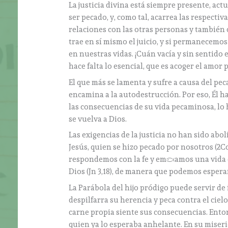
La justicia divina está siempre presente, ac
ser pecado, y, como tal, acarrea las respecti
relaciones con las otras personas y también
trae en sí mismo el juicio, y si permanecemos
en nuestras vidas. ¡Cuán vacía y sin sentido 
hace falta lo esencial, que es acoger el amor 
El que más se lamenta y sufre a causa del pe
encamina a la autodestrucción. Por eso, Él ha
las consecuencias de su vida pecaminosa, lo 
se vuelva a Dios.
Las exigencias de la justicia no han sido abo
Jesús, quien se hizo pecado por nosotros (2Cor 
respondemos con la fe y empezamos una vida 
Dios (Jn 3,18), de manera que podemos espera
La Parábola del hijo pródigo puede servir de il
despilfarra su herencia y peca contra el cie
carne propia siente sus consecuencias. Enton
quien ya lo esperaba anhelante. En su miseri