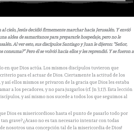
 al cielo, Jesús decidió firmemente marchar hacia Jerusalén. Y envió
una aldea de samaritanos para prepararle hospedaje, pero no le
salén. Al ver esto, sus discípulos Santiago y Juan le dijeron: “Señor,
s consuma?” Pero él se volvió hacia ellos y les reprendió. Y se fueron a
do en que Dios actúa. Los mismos discípulos tuvieron que
riterio para el actuar de Dios. Ciertamente la actitud de los
 y así ellos mismos se privaron de la gracia que Dios les estaba
mar a los pecadores, y no para juzgarlos (cf. Jn 3,17). Esta lección
discípulos, y así mismo nos sucede a todos los que seguimos al
 que Dios es misericordioso hasta el punto de pasarlo todo por
s tan grave? ¿Acaso no es tan necesario intentar con todas
 de nosotros una concepción tal de la misericordia de Dios!