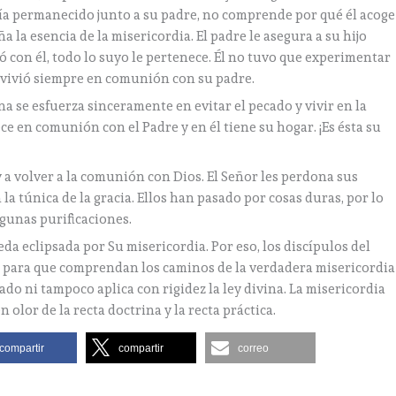
ía permanecido junto a su padre, no comprende por qué él acoge
 la esencia de la misericordia. El padre le asegura a su hijo
 con él, todo lo suyo le pertenece. Él no tuvo que experimentar
l vivió siempre en comunión con su padre.
a se esfuerza sinceramente en evitar el pecado y vivir en la
e en comunión con el Padre y en él tiene su hogar. ¡Es ésta su
 a volver a la comunión con Dios. El Señor les perdona sus
 la túnica de la gracia. Ellos han pasado por cosas duras, por lo
lgunas purificaciones.
eda eclipsada por Su misericordia. Por eso, los discípulos del
, para que comprendan los caminos de la verdadera misericordia
cado ni tampoco aplica con rigidez la ley divina. La misericordia
n olor de la recta doctrina y la recta práctica.
compartir
compartir
correo