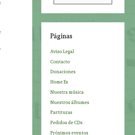
u
e
s
c
a
e
Páginas
r
p
e
Aviso Legal
o
Contacto
r
Donaciones
:
Home Es
Nuestra música
Nuestros álbumes
Partituras
n
Pedidos de CDs
,
Próximos eventos